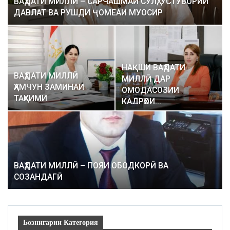
ВАҲДАТИ МИЛЛӢ – САРЧАШМАИ СУЛҲ, УСТУВОРИИ
ДАВЛАТ ВА РУШДИ ҶОМЕАИ МУОСИР
НАҚШИ ВАҲДАТИ
ВАҲДАТИ МИЛЛӢ
МИЛЛӢ ДАР
ҲАМЧУН ЗАМИНАИ
ОМОДАСОЗИИ
ТАҲКИМИ
КАДРҲОИ…
ИНФРАСОХТОРИ
ТИББӢ…
ВАҲДАТИ МИЛЛӢ – ПОЯИ ОБОДКОРӢ ВА
СОЗАНДАГӢ
Бознигарии Категория