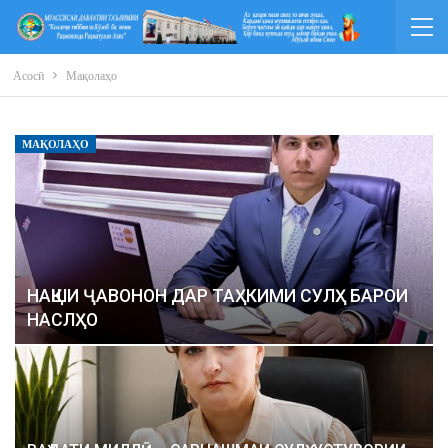
Асосӣ
Мақолаҳо
МАҚОЛАҲО
НАҚШИ ҶАВОНОН ДАР ТАҲКИМИ СУЛҲ БАРОИ
НАСЛҲО