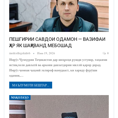
ПЕШГИРИИ САВДОИ ОДАМОН — ВАЗИФАИ
ҲАР ЯК ШАҲРВАНД МЕБОШАД
medcollegekulob
Июн 19, 2026
0
Имрӯз Ҷумҳурии Тоҷикистон дар шоҳроҳи рушди устувор, таҳкими
истиқлоли давлатӣ ва аркони давлатдории миллӣ қарор дорад.
Имрӯз ҷомеаи ҷаҳонӣ эътироф намудааст, ки хариду фурӯши
одамон,…
МАЪЛУМОТИ БЕШТАР...
МАҚОЛАҲО