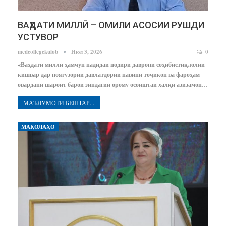
ВАҲДАТИ МИЛЛӢ – ОМИЛИ АСОСИИ РУШДИ
УСТУВОР
medcollegekulob
Июл 3, 2026
0
«Ваҳдати миллӣ ҳамчун падидаи нодири даврони соҳибистиқлолии
кишвар дар поягузории давлатдории навини тоҷикон ва фароҳам
овардани шароит барои зиндагии орому осоиштаи халқи азизамон…
МАЪЛУМОТИ БЕШТАР...
МАҚОЛАҲО