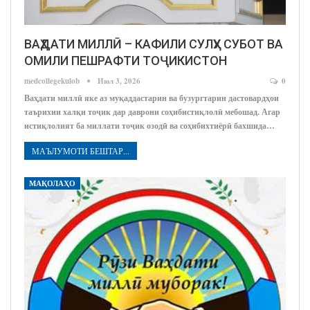
ВАҲДАТИ МИЛЛӢ – КАФИЛИ СУЛҲУ СУБОТ ВА
ОМИЛИ ПЕШРАФТИ ТОҶИКИСТОН
medcollegekulob
Июл 3, 2026
0
Ваҳдати миллӣ яке аз муқаддастарин ва бузургтарин дастовардҳои
таърихии халқи тоҷик дар даврони соҳибистиқлолӣ мебошад. Агар
истиқлолият ба миллати тоҷик озодӣ ва соҳибихтиёрӣ бахшида…
МАЪЛУМОТИ БЕШТАР...
МАҚОЛАҲО