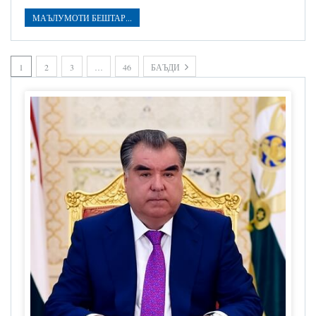
МАЪЛУМОТИ БЕШТАР...
1
2
3
…
46
БАЪДИ