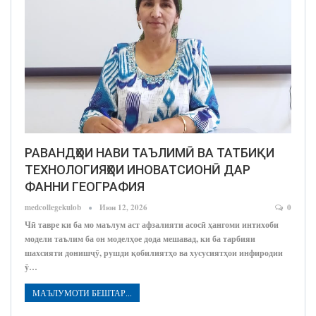
РАВАНДҲОИ НАВИ ТАЪЛИМӢ ВА ТАТБИҚИ
ТЕХНОЛОГИЯҲОИ ИНОВАТСИОНӢ ДАР
ФАННИ ГЕОГРАФИЯ
medcollegekulob
Июн 12, 2026
0
Чӣ тавре ки ба мо маълум аст афзалияти асосӣ ҳангоми интихоби
модели таълим ба он моделҳое дода мешавад, ки ба тарбияи
шахсияти донишҷӯ, рушди қобилиятҳо ва хусусиятҳои инфиродии
ӯ…
МАЪЛУМОТИ БЕШТАР...