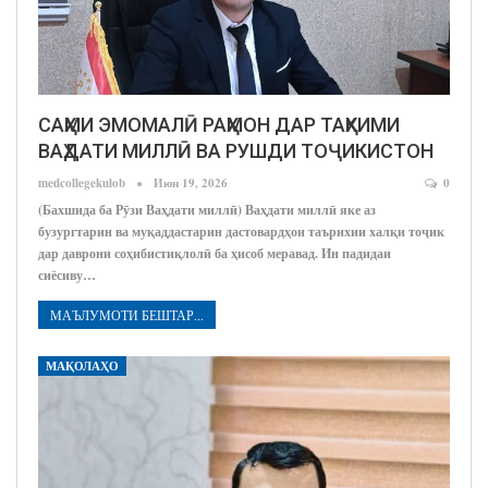
САҲМИ ЭМОМАЛӢ РАҲМОН ДАР ТАҲКИМИ
ВАҲДАТИ МИЛЛӢ ВА РУШДИ ТОҶИКИСТОН
medcollegekulob
Июн 19, 2026
0
(Бахшида ба Рӯзи Ваҳдати миллӣ) Ваҳдати миллӣ яке аз
бузургтарин ва муқаддастарин дастовардҳои таърихии халқи тоҷик
дар даврони соҳибистиқлолӣ ба ҳисоб меравад. Ин падидаи
сиёсиву…
МАЪЛУМОТИ БЕШТАР...
МАҚОЛАҲО