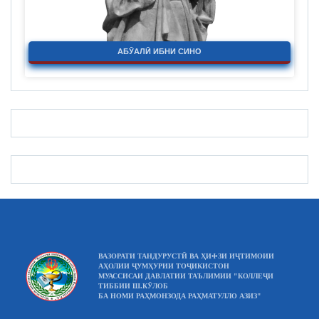
АБӮАЛӢ ИБНИ СИНО
ВАЗОРАТИ ТАНДУРУСТӢ ВА ҲИФЗИ ИҶТИМОИИ
АҲОЛИИ ҶУМҲУРИИ ТОҶИКИСТОН
МУАССИСАИ ДАВЛАТИИ ТАЪЛИМИИ "КОЛЛЕҶИ
ТИББИИ Ш.КӮЛОБ
БА НОМИ РАҲМОНЗОДА РАҲМАТУЛЛО АЗИЗ"