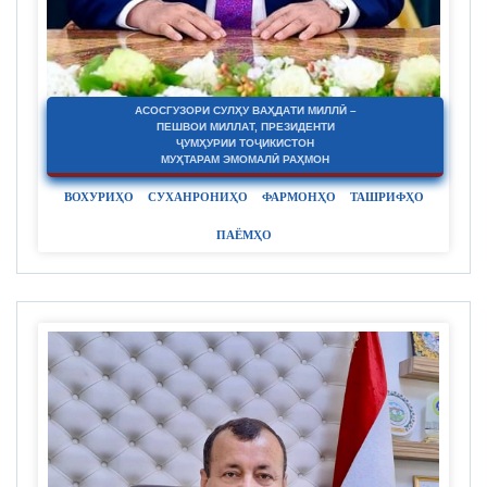
АСОСГУЗОРИ СУЛҲУ ВАҲДАТИ МИЛЛӢ –
ПЕШВОИ МИЛЛАТ, ПРЕЗИДЕНТИ
ҶУМҲУРИИ ТОҶИКИСТОН
МУҲТАРАМ ЭМОМАЛӢ РАҲМОН
ВОХУРИҲО
СУХАНРОНИҲО
ФАРМОНҲО
ТАШРИФҲО
ПАЁМҲО