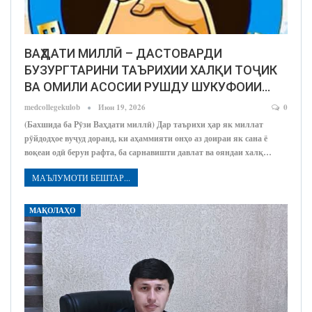
ВАҲДАТИ МИЛЛӢ – ДАСТОВАРДИ
БУЗУРГТАРИНИ ТАЪРИХИИ ХАЛҚИ ТОҶИК
ВА ОМИЛИ АСОСИИ РУШДУ ШУКУФОИИ…
medcollegekulob
Июн 19, 2026
0
(Бахшида ба Рӯзи Ваҳдати миллӣ) Дар таърихи ҳар як миллат
рӯйдодҳое вуҷуд доранд, ки аҳаммияти онҳо аз доираи як сана ё
воқеаи одӣ берун рафта, ба сарнавишти давлат ва ояндаи халқ…
МАЪЛУМОТИ БЕШТАР...
МАҚОЛАҲО