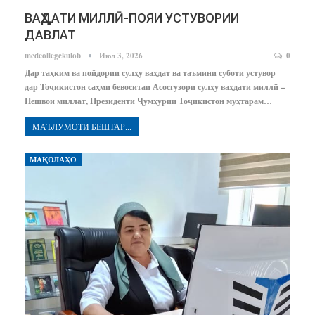
ВАҲДАТИ МИЛЛӢ-ПОЯИ УСТУВОРИИ
ДАВЛАТ
medcollegekulob
Июл 3, 2026
0
Дар таҳким ва пойдории сулҳу ваҳдат ва таъмини суботи устувор
дар Тоҷикистон саҳми бевоситаи Асосгузори сулҳу ваҳдати миллӣ –
Пешвои миллат, Президенти Ҷумҳурии Тоҷикистон муҳтарам…
МАЪЛУМОТИ БЕШТАР...
МАҚОЛАҲО