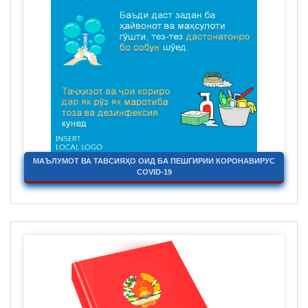
МАЪЛУМОТ ВА ТАВСИЯҲО ОИД БА ПЕШГИРИИ КОРОНАВИРУС
COVID-19