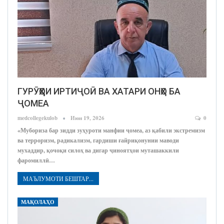
ГУРӮҲҲОИ ИРТИҶОӢ ВА ХАТАРИ ОНҲО БА
ҶОМЕА
medcollegekulob
Июн 19, 2026
0
«Мубориза бар зидди зуҳуроти манфии ҷомеа, аз қабили экстремизм
ва терроризм, радикализм, гардиши ғайриқонунии маводи
мухаддир, қочоқи силоҳ ва дигар ҷиноятҳои муташаккили
фаромиллӣ…
МАЪЛУМОТИ БЕШТАР...
МАҚОЛАҲО