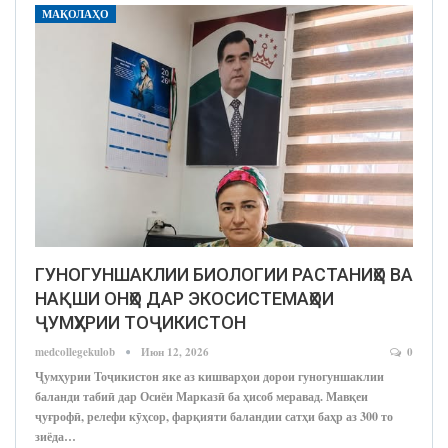
МАҚОЛАҲО
ГУНОГУНШАКЛИИ БИОЛОГИИ РАСТАНИҲО ВА
НАҚШИ ОНҲО ДАР ЭКОСИСТЕМАҲОИ
ҶУМҲУРИИ ТОҶИКИСТОН
medcollegekulob
Июн 12, 2026
0
Ҷумҳурии Тоҷикистон яке аз кишварҳои дорои гуногуншаклии
баланди табиӣ дар Осиёи Марказӣ ба ҳисоб меравад. Мавқеи
ҷуғрофӣ, релефи кӯҳсор, фарқияти баландии сатҳи баҳр аз 300 то
зиёда…