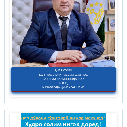
ДИРЕКТОРИ
МДТ "КОЛЛЕҶИ ТИББИИ Ш.КӮЛОБ
БА НОМИ РАҲМОНЗОДА Р.А."
Н.И.Т.,
НАЗАРЗОДА ҶУМАХОН ШАМС