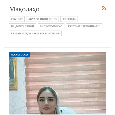
Мақолаҳо
COVID-19
АБӮАЛӢ ИБНИ СИНО
АЗИЗЗОДА
БА ДОВТАЛАБОН
ВИДЕОРОЛИКҲО
ГАЗЕТАИ ДАРМОНБАХШ
ГӮШАИ МУҚОВИМАТ БО КОРУПСИЯ
МАҚОЛАҲО