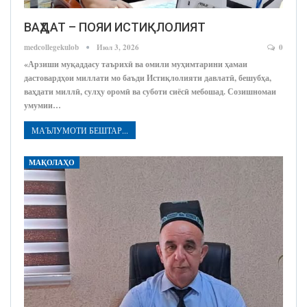
ВАҲДАТ – ПОЯИ ИСТИҚЛОЛИЯТ
medcollegekulob
Июл 3, 2026
0
«Арзиши муқаддасу таърихӣ ва омили муҳимтарини ҳамаи
дастовардҳои миллати мо баъди Истиқлолияти давлатӣ, бешубҳа,
ваҳдати миллӣ, сулҳу оромӣ ва суботи сиёсӣ мебошад. Созишномаи
умумии…
МАЪЛУМОТИ БЕШТАР...
МАҚОЛАҲО