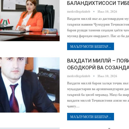
БАЛАНДИХТИСОСИ ТИБ
medcollegekulob
Июл 10, 2026
Ваҳдати миллӣ яке аз дастовардҳои м
таърихи навини Ҷумҳурии Тоҷикистон 
барои рушди тамоми соҳаҳои ҳаёти ҷо
мусоид фароҳам овардааст. Пас аз ба д
МАЪЛУМОТИ БЕШТАР...
ВАҲДАТИ МИЛЛӢ – ПОЯ
ОБОДКОРӢ ВА СОЗАНД
medcollegekulob
Июл 10, 2026
Ваҳдати миллӣ барои халқи тоҷик яке
муқаддастарин ва арзишмандтарин да
таърихӣ ба ҳисоб меравад. Маҳз ба ша
ваҳдати миллӣ Тоҷикистони азизи мо а
ҷангу…
МАЪЛУМОТИ БЕШТАР...