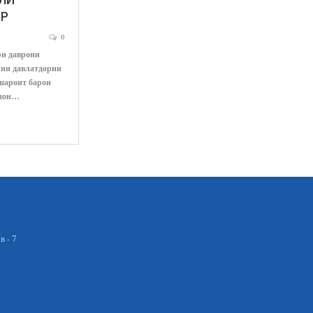
ОР
0
ри даврони
рии давлатдории
шароит барои
амон…
 - 7