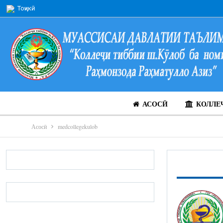
Тоҷикӣ
АСОСӢ
КОЛЛЕ
Асосӣ
medcollegekulob