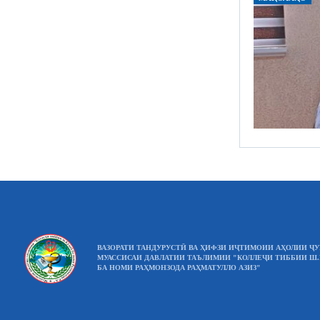
ВАЗОРАТИ ТАНДУРУСТӢ ВА ҲИФЗИ ИҶТИМОИИ АҲОЛИИ Ҷ
МУАССИСАИ ДАВЛАТИИ ТАЪЛИМИИ "КОЛЛЕҶИ ТИББИИ Ш
БА НОМИ РАҲМОНЗОДА РАҲМАТУЛЛО АЗИЗ"