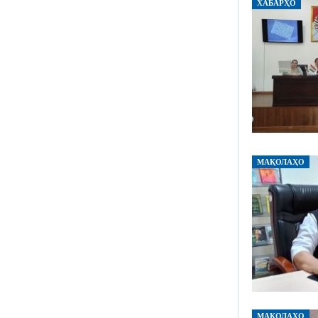
ХАБАРҲО
МАҚОЛАҲО
МАҚОЛАҲО