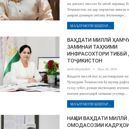
як давлату миллат ба ҳисоб меравад. 
Тоҷикистон, ки дар марҳилаи аввали 
давраи душвори сиёсиву иҷтимоиро…
МАЪЛУМОТИ БЕШТАР...
ВАҲДАТИ МИЛЛӢ ҲАМЧ
ЗАМИНАИ ТАҲКИМИ
ИНФРАСОХТОРИ ТИББӢ
ТОҶИКИСТОН
medcollegekulob
Июл 10, 2026
Ваҳдати миллӣ яке аз дастовардҳои м
Ҷумҳурии Тоҷикистон ба шумор рафта
сулҳу субот, рушди иқтисодиву иҷтимо
пояҳои давлатдорӣ заминаи устувор…
МАЪЛУМОТИ БЕШТАР...
НАҚШИ ВАҲДАТИ МИЛЛӢ
ОМОДАСОЗИИ КАДРҲО