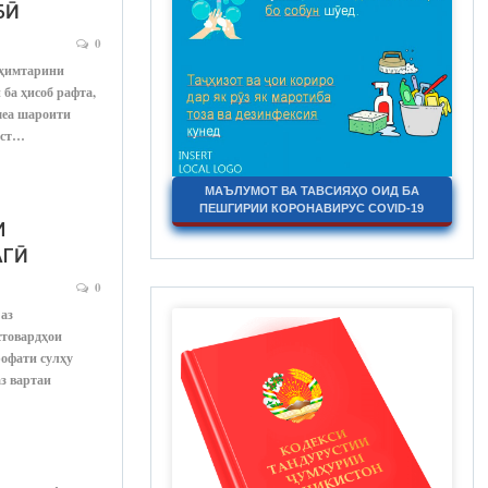
БӢ
0
уҳимтарини
ба ҳисоб рафта,
меа шароити
аст…
МАЪЛУМОТ ВА ТАВСИЯҲО ОИД БА
ПЕШГИРИИ КОРОНАВИРУС COVID-19
И
АГӢ
0
 аз
стовардҳои
рофати сулҳу
з вартаи