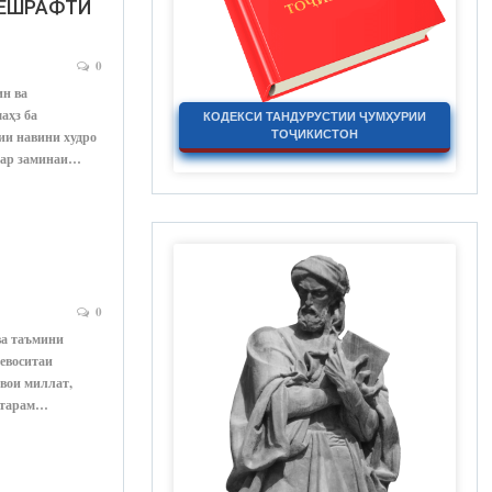
ПЕШРАФТИ
0
ин ва
аҳз ба
КОДЕКСИ ТАНДУРУСТИИ ҶУМҲУРИИ
ТОҶИКИСТОН
ии навини худро
вар заминаи…
0
ва таъмини
бевоситаи
швои миллат,
ҳтарам…