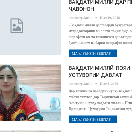
ВАҲДАТИ МИЛЛӢ ДАР 
ҶАВОНОН
medcollegekulob
Июл 10, 2026
«Ваҳдати миллӣ дастоварди бузургтар
муқаддастарини миллати тоҷик буда, м
шарофати он мо тавонистем давлатдор
бунёд намоем ва барои пешрафти киш
МАЪЛУМОТИ БЕШТАР...
ВАҲДАТИ МИЛЛӢ-ПОЯИ
УСТУВОРИИ ДАВЛАТ
medcollegekulob
Июл 3, 2026
Дар таҳким ва пойдории сулҳу ваҳдат 
суботи устувор дар Тоҷикистон саҳми 
Асосгузори сулҳу ваҳдати миллӣ – Пе
Президенти Ҷумҳурии Тоҷикистон му
МАЪЛУМОТИ БЕШТАР...