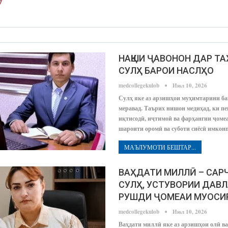
НАҚШИ ҶАВОНОН ДАР Т
СУЛҲ БАРОИ НАСЛҲО
medcollegekulob
Июл 10, 2026
Сулҳ яке аз арзишҳои муҳимтарини ба
меравад. Таърих нишон медиҳад, ки п
иқтисодӣ, иҷтимоӣ ва фарҳангии ҷомеа
шароити оромӣ ва суботи сиёсӣ имко
МАЪЛУМОТИ БЕШТАР...
ВАҲДАТИ МИЛЛӢ – СА
СУЛҲ, УСТУВОРИИ ДАВЛ
РУШДИ ҶОМЕАИ МУОСИ
medcollegekulob
Июл 10, 2026
Ваҳдати миллӣ яке аз арзишҳои олӣ ва