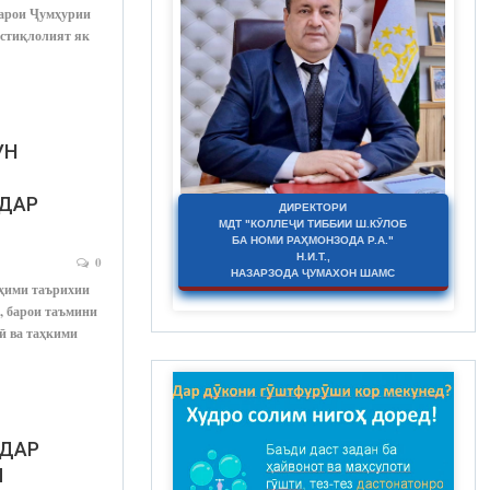
Барои Ҷумҳурии
истиқлолият як
УН
 ДАР
ДИРЕКТОРИ
МДТ "КОЛЛЕҶИ ТИББИИ Ш.КӮЛОБ
БА НОМИ РАҲМОНЗОДА Р.А."
Н.И.Т.,
0
НАЗАРЗОДА ҶУМАХОН ШАМС
уҳими таърихии
, барои таъмини
ӣ ва таҳкими
 ДАР
И