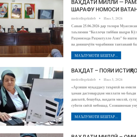
ВАҲДАТИ МИЛЛӢ — РАМ
ШАРАФУ НОМОСИ ВАТА
medcollegekulob
Июл 3, 2026
Санаи 25.06.2026 дар толори Муассиса
таълимии “Коллеҷи тиббии шаҳри Кӯл
Раҳмонзода Раҳматулло Азиз” бо ишти
ва донишҷӯён чорабинии тантанавӣ 
МАЪЛУМОТИ БЕШТАР...
ВАҲДАТ – ПОЯИ ИСТИҚЛ
medcollegekulob
Июл 3, 2026
«Арзиши муқаддасу таърихӣ ва омили
ҳамаи дастовардҳои миллати мо баъд
давлатӣ, бешубҳа, ваҳдати миллӣ, сулҳ
суботи сиёсӣ мебошад. Созишномаи у
МАЪЛУМОТИ БЕШТАР...
ВАҲДАТИ МИЛЛӢ – ОМИ