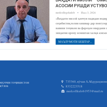
АСОСИИ РУШДИ УСТУВ
medcollegekulob
Июл 3, 2026
«Ваҳдати миллӣ ҳамчун падидаи ноди
соҳибистиқлолии кишвар дар поягузо
навини тоҷикон ва фароҳам овардани 
зиндагии орому осоиштаи халқи азиз
МАЪЛУМОТИ БЕШТАР...
735360, кӯчаи А.Абдураҳмонов
УМҲУРИИ ТОҶИКИСТОН
8332223518
.КӮЛОБ
medcollkulob1953@mail.ru