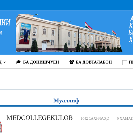
Ҷ
БА ДОНИШҶӮЁН
БА ДОВТАЛАБОН
П
Муаллиф
MEDCOLLEGEKULOB
1042 САҲИФАҲО
0 ҲАМА