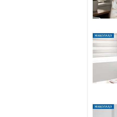
МАҚОЛАҲО
МАҚОЛАҲО