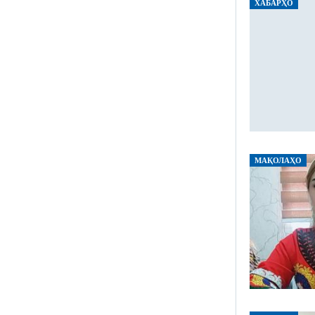
ХАБАРҲО
МАҚОЛАҲО