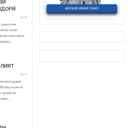
ЗИ
НДОРӢ
АБӮАЛӢ ИБНИ СИНО
0
и давлатии
об ба номи
роки омӯзгорон
бахшида…
ОЛИЯТ
0
 муҳимтарини
и Истиқлолияти
у оромӣ ва
мумии…
ЛИ