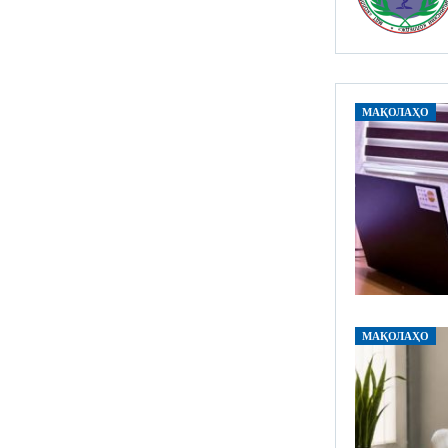
МАҚОЛАҲО
МАҚОЛАҲО