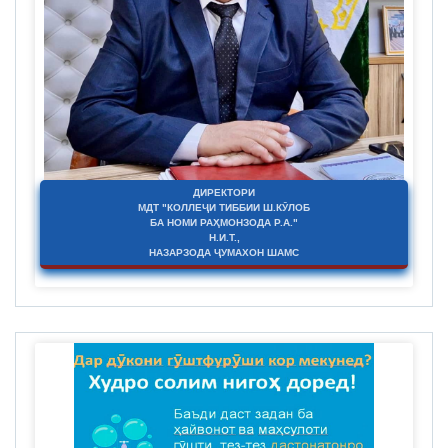
ДИРЕКТОРИ
МДТ "КОЛЛЕҶИ ТИББИИ Ш.КӮЛОБ
БА НОМИ РАҲМОНЗОДА Р.А."
Н.И.Т.,
НАЗАРЗОДА ҶУМАХОН ШАМС