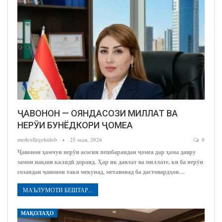
ҶАВОНОН — ОЯНДАСОЗИ МИЛЛАТ ВА
НЕРӮИ БУНЁДКОРИ ҶОМЕА
medcollegekulob
25 мая, 2026
0
Ҷавонон ҳамчун нерӯи асосии пешбарандаи ҷомеа дар ҳама давру
замон нақши калидӣ доранд. Ҳар як давлат ва миллате, ки ба нерӯи
созандаи ҷавонон такя мекунад, метавонад ба дастовардҳои…
МАЪЛУМОТИ БЕШТАР...
МАҚОЛАҲО