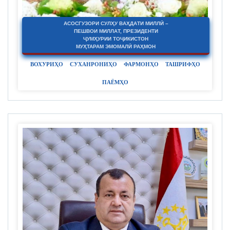
АСОСГУЗОРИ СУЛҲУ ВАҲДАТИ МИЛЛӢ –
ПЕШВОИ МИЛЛАТ, ПРЕЗИДЕНТИ
ҶУМҲУРИИ ТОҶИКИСТОН
МУҲТАРАМ ЭМОМАЛӢ РАҲМОН
ВОХУРИҲО
СУХАНРОНИҲО
ФАРМОНҲО
ТАШРИФҲО
ПАЁМҲО