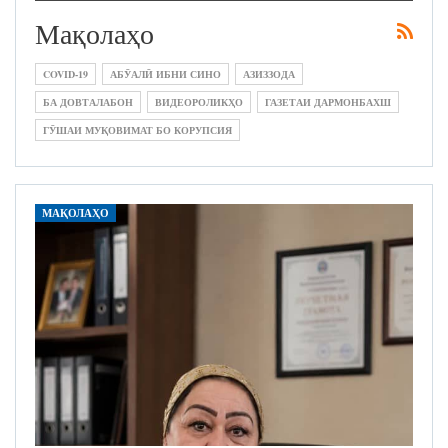
Мақолаҳо
COVID-19
АБӮАЛӢ ИБНИ СИНО
АЗИЗЗОДА
БА ДОВТАЛАБОН
ВИДЕОРОЛИКҲО
ГАЗЕТАИ ДАРМОНБАХШ
ГӮШАИ МУҚОВИМАТ БО КОРУПСИЯ
МАҚОЛАҲО