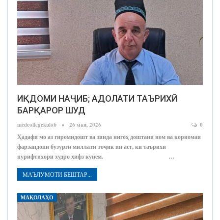
ИҚДОМИ НАҶИБ; АДОЛАТИ ТАЪРИХӢ
БАРҚАРОР ШУД
medcollegekulob
26 мая, 2026
0
Ҳадафи мо аз гиромидошт ва зинда нигоҳ доштани ном ва корномаи
фарзандони бузурги миллати тоҷик ин аст, ки таърихи
пурифтихори худро ҳифз кунем. …
МАЪЛУМОТИ БЕШТАР...
МАҚОЛАҲО