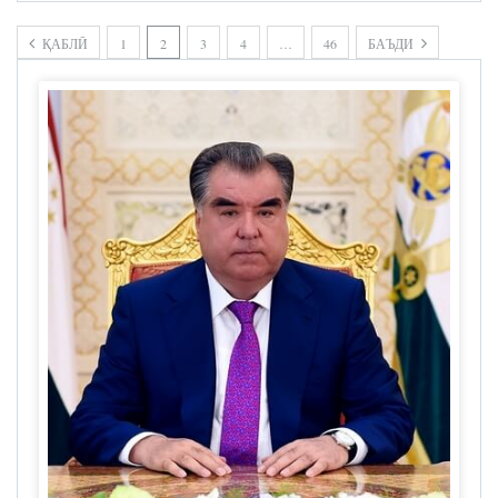
ҚАБЛӢ
1
2
3
4
…
46
БАЪДИ