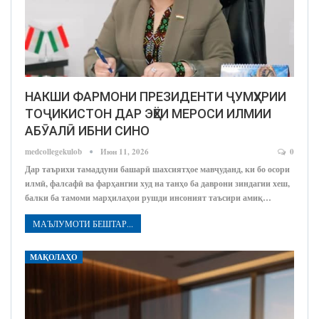
НАКШИ ФАРМОНИ ПРЕЗИДЕНТИ ҶУМҲУРИИ
ТОҶИКИСТОН ДАР ЭҲЁИ МЕРОСИ ИЛМИИ
АБӮАЛӢ ИБНИ СИНО
medcollegekulob
Июн 11, 2026
0
Дар таърихи тамаддуни башарӣ шахсиятҳое мавҷуданд, ки бо осори
илмӣ, фалсафӣ ва фарҳангии худ на танҳо ба даврони зиндагии хеш,
балки ба тамоми марҳилаҳои рушди инсоният таъсири амиқ…
МАЪЛУМОТИ БЕШТАР...
МАҚОЛАҲО