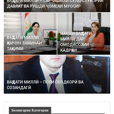
ВАҲДАТИ МИЛЛӢ – САРЧАШМАИ СУЛҲ, УСТУВОРИИ
ДАВЛАТ ВА РУШДИ ҶОМЕАИ МУОСИР
НАҚШИ ВАҲДАТИ
ВАҲДАТИ МИЛЛӢ
МИЛЛӢ ДАР
ҲАМЧУН ЗАМИНАИ
ОМОДАСОЗИИ
ТАҲКИМИ
КАДРҲОИ…
ИНФРАСОХТОРИ
ТИББӢ…
ВАҲДАТИ МИЛЛӢ – ПОЯИ ОБОДКОРӢ ВА
СОЗАНДАГӢ
Бознигарии Категория