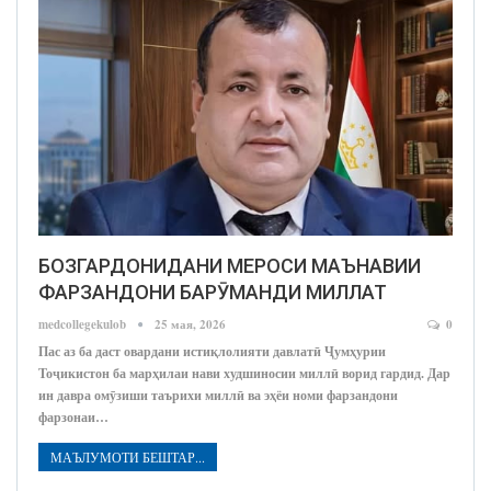
БОЗГАРДОНИДАНИ МЕРОСИ МАЪНАВИИ
ФАРЗАНДОНИ БАРӮМАНДИ МИЛЛАТ
medcollegekulob
25 мая, 2026
0
Пас аз ба даст овардани истиқлолияти давлатӣ Ҷумҳурии
Тоҷикистон ба марҳилаи нави худшиносии миллӣ ворид гардид. Дар
ин давра омӯзиши таърихи миллӣ ва эҳёи номи фарзандони
фарзонаи…
МАЪЛУМОТИ БЕШТАР...