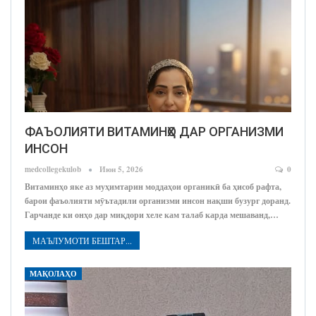
ФАЪОЛИЯТИ ВИТАМИНҲО ДАР ОРГАНИЗМИ
ИНСОН
medcollegekulob
Июн 5, 2026
0
Витаминҳо яке аз муҳимтарин моддаҳои органикӣ ба ҳисоб рафта,
барои фаъолияти мӯътадили организми инсон нақши бузург доранд.
Гарчанде ки онҳо дар миқдори хеле кам талаб карда мешаванд,…
МАЪЛУМОТИ БЕШТАР...
МАҚОЛАҲО