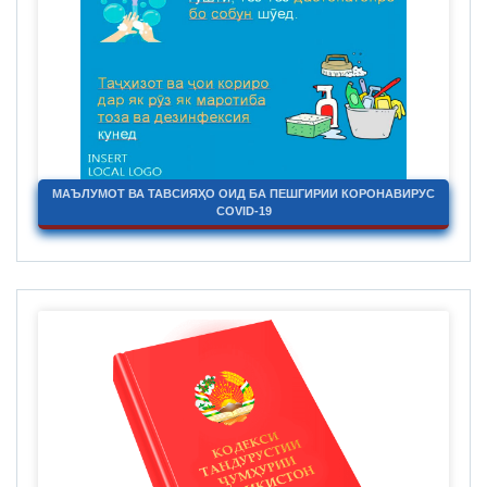
МАЪЛУМОТ ВА ТАВСИЯҲО ОИД БА ПЕШГИРИИ КОРОНАВИРУС
COVID-19