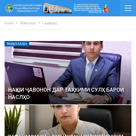
Асосӣ
Мақолаҳо
Саҳифаи2
МАҚОЛАҲО
НАҚШИ ҶАВОНОН ДАР ТАҲКИМИ СУЛҲ БАРОИ
НАСЛҲО