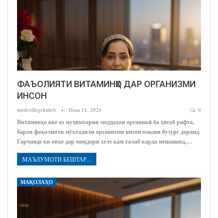
ФАЪОЛИЯТИ ВИТАМИНҲО ДАР ОРГАНИЗМИ
ИНСОН
medcollegekulob
Июн 11, 2026
0
Витаминҳо яке аз муҳимтарин моддаҳои органикӣ ба ҳисоб рафта,
барои фаъолияти мӯътадили организми инсон нақши бузург доранд.
Гарчанде ки онҳо дар миқдори хеле кам талаб карда мешаванд,…
МАЪЛУМОТИ БЕШТАР...
МАҚОЛАҲО