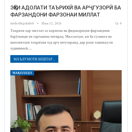
ЭҲЁИ АДОЛАТИ ТАЪРИХӢ ВА АРҶГУЗОРӢ БА
ФАРЗАНДОНИ ФАРЗОНАИ МИЛЛАТ
medcollegekulob
Июн 12, 2026
0
Таърихи ҳар миллат аз корнома ва фидокориҳои фарзандони
барӯманди он сарчашма мегирад. Миллатҳое, ки ба гузашта ва
шахсиятҳои таърихии худ арҷ мегузоранд, дар роҳи ташаккули
худшиносӣ,…
МАЪЛУМОТИ БЕШТАР...
МАҚОЛАҲО