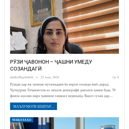
РӮЗИ ҶАВОНОН – ҶАШНИ УМЕДУ
СОЗАНДАГӢ
medcollegekulob
25 мая, 2026
0
Рушди ҳар як ҷомеаи мутамаддин ба неруи созанда ниёз дорад.
Ҷумҳурии Тоҷикистон аз лиҳози демографӣ давлати ҷавон буда, 70
фоизи аҳолии онро ҷавонон ташкил медиҳанд. Вақте сухан дар…
МАЪЛУМОТИ БЕШТАР...
МАҚОЛАҲО