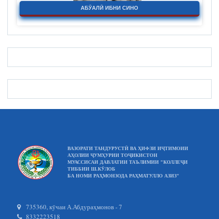
АБӮАЛӢ ИБНИ СИНО
ВАЗОРАТИ ТАНДУРУСТӢ ВА ҲИФЗИ ИҶТИМОИИ
АҲОЛИИ ҶУМҲУРИИ ТОҶИКИСТОН
МУАССИСАИ ДАВЛАТИИ ТАЪЛИМИИ "КОЛЛЕҶИ
ТИББИИ Ш.КӮЛОБ
БА НОМИ РАҲМОНЗОДА РАҲМАТУЛЛО АЗИЗ"
735360, кӯчаи А.Абдураҳмонов - 7
8332223518