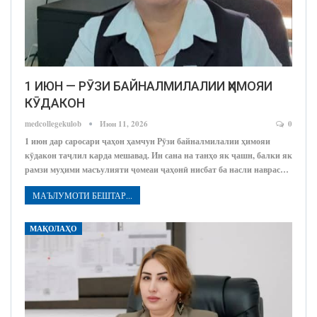
1 ИЮН — РӮЗИ БАЙНАЛМИЛАЛИИ ҲИМОЯИ
КӮДАКОН
medcollegekulob
Июн 11, 2026
0
1 июн дар саросари ҷаҳон ҳамчун Рӯзи байналмилалии ҳимояи
кӯдакон таҷлил карда мешавад. Ин сана на танҳо як ҷашн, балки як
рамзи муҳими масъулияти ҷомеаи ҷаҳонӣ нисбат ба насли наврас…
МАЪЛУМОТИ БЕШТАР...
МАҚОЛАҲО