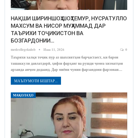
НАҚШИ ШИРИНШОҲ ШОҲТЕМУР, НУСРАТУЛЛО
МАХСУМ ВА НИСОР МУҲАММАД ДАР
ТАЪРИХИ ТОҶИКИСТОН ВА
БОЗГАРДОНИИ…
medcollegekulob
Июн 11, 2026
0
Таърихи халқи тоҷик пур аз шахсиятҳои барҷастаест, ки барои
ташаккули давлатдорӣ, ҳифзи фарҳанг ва рушди ҷомеа хизматҳои
арзанда анҷом додаанд. Дар миёни чунин фарзандони фарзонаи…
МАЪЛУМОТИ БЕШТАР...
МАҚОЛАҲО