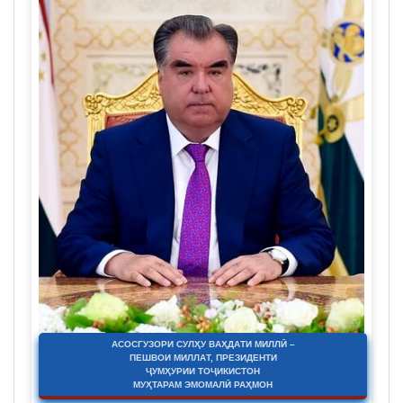
АСОСГУЗОРИ СУЛҲУ ВАҲДАТИ МИЛЛӢ –
ПЕШВОИ МИЛЛАТ, ПРЕЗИДЕНТИ
ҶУМҲУРИИ ТОҶИКИСТОН
МУҲТАРАМ ЭМОМАЛӢ РАҲМОН