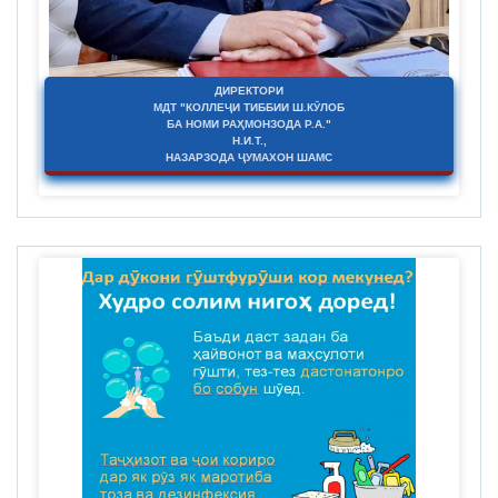
ДИРЕКТОРИ
МДТ "КОЛЛЕҶИ ТИББИИ Ш.КӮЛОБ
БА НОМИ РАҲМОНЗОДА Р.А."
Н.И.Т.,
НАЗАРЗОДА ҶУМАХОН ШАМС