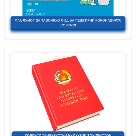
МАЪЛУМОТ ВА ТАВСИЯҲО ОИД БА ПЕШГИРИИ КОРОНАВИРУС
COVID-19
КОДЕКСИ ТАНДУРУСТИИ ҶУМҲУРИИ ТОҶИКИСТОН