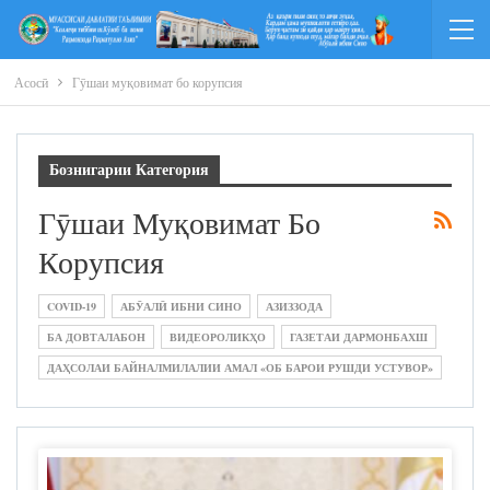
Асосӣ
Гӯшаи муқовимат бо корупсия
Бознигарии Категория
Гӯшаи Муқовимат Бо
Корупсия
COVID-19
АБӮАЛӢ ИБНИ СИНО
АЗИЗЗОДА
БА ДОВТАЛАБОН
ВИДЕОРОЛИКҲО
ГАЗЕТАИ ДАРМОНБАХШ
ДАҲСОЛАИ БАЙНАЛМИЛАЛИИ АМАЛ «ОБ БАРОИ РУШДИ УСТУВОР»