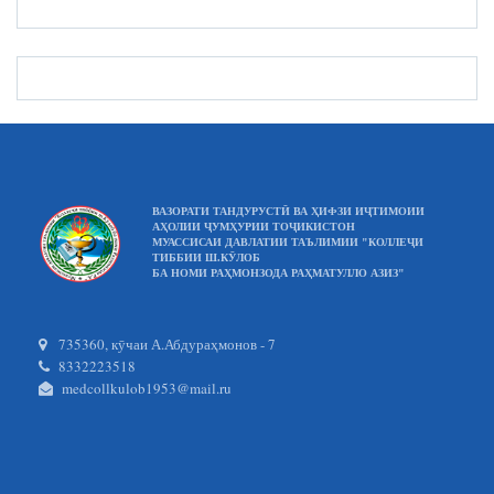
ВАЗОРАТИ ТАНДУРУСТӢ ВА ҲИФЗИ ИҶТИМОИИ
АҲОЛИИ ҶУМҲУРИИ ТОҶИКИСТОН
МУАССИСАИ ДАВЛАТИИ ТАЪЛИМИИ "КОЛЛЕҶИ
ТИББИИ Ш.КӮЛОБ
БА НОМИ РАҲМОНЗОДА РАҲМАТУЛЛО АЗИЗ"
735360, кӯчаи А.Абдураҳмонов - 7
8332223518
medcollkulob1953@mail.ru