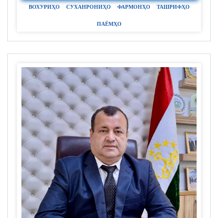
ВОХУРИҲО
СУХАНРОНИҲО
ФАРМОНҲО
ТАШРИФҲО
ПАЁМҲО