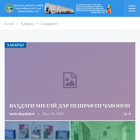
Асосӣ
Хабарҳо
Саҳифаи35
ХАБАРҲО
ВАҲДАТИ МИЛЛӢ ДАР ПЕШРАФТИ ҶАВОНОН
medcollegekulob
Июл 10, 2026
0