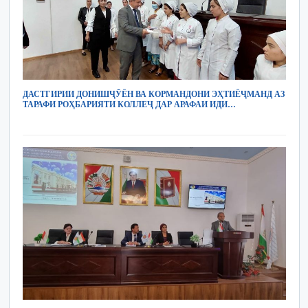
ДАСТГИРИИ ДОНИШҶӮЁН ВА КОРМАНДОНИ ЭҲТИЁҶМАНД АЗ
ТАРАФИ РОҲБАРИЯТИ КОЛЛЕҶ ДАР АРАФАИ ИДИ…