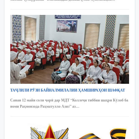
ТАҶЛИЛИ РӮЗИ БАЙНАЛМИЛАЛИИ ҲАМШИРАҲОИ ШАФҚАТ
Санаи 12 майи соли ҷорӣ дар МДТ “Коллеҷи тиббии шаҳри Кӯлоб ба
номи Раҳмонзода Раҳматулло Азиз” аз…