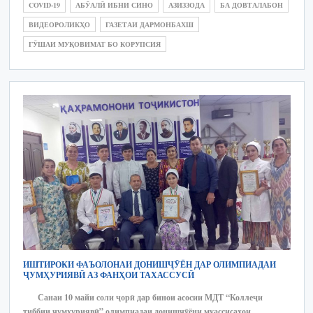
COVID-19
АБӮАЛӢ ИБНИ СИНО
АЗИЗЗОДА
БА ДОВТАЛАБОН
ВИДЕОРОЛИКҲО
ГАЗЕТАИ ДАРМОНБАХШ
ГӮШАИ МУҚОВИМАТ БО КОРУПСИЯ
ИШТИРОКИ ФАЪОЛОНАИ ДОНИШҶӮЁН ДАР ОЛИМПИАДАИ
ҶУМҲУРИЯВӢ АЗ ФАНҲОИ ТАХАССУСӢ
Санаи 10 майи соли ҷорӣ дар бинои асосии МДТ “Коллеҷи
тиббии ҷумҳуриявӣ” олимпиадаи донишҷӯёни муассисаҳои…