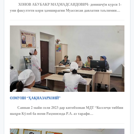
ХОНОВ АБУБАКР МАҲМАДСАИДОВИЧ- донишҷӯи курси 1-
уми факултети кори ҳамширагии Муассисаи давлатии таълимии…
ОЗМУНИ “ҲАҚНАЗАРХОНӢ”
Саннаи 2 майи соли 2023 дар китобхонаи МДТ “Коллеҷи тиббии
шаҳри Кӯлоб ба номи Раҳмонзода Р.А. аз тарафи…