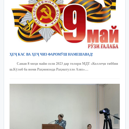
ҲЕҶ КАС ВА ҲЕҶ ЧИЗ ФАРОМӮШ НАМЕШАВАД!
Санаи 8 моҳи майи соли 2023 дар толори МДТ «Коллеҷи тиббии
ш.Кӯлоб ба номи Раҳмонзода Раҳматулло Азиз»…