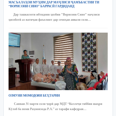
МАСЪАЛАҲОИ МУҲИМ ДАР МАҶЛИСИ ҶАМЪБАСТИИ ТИ
“ВОРИСОНИ СИНО” БАРРАСӢ ГАРДИДАНД
Дар ташкилоти ибтидоии ҳизбии "Ворисони Сино" маҷлиси
ҳисоботӣ аз натиҷаи фаъолият дар семоҳаи аввали соли…
ОЗМУНИ МОМОДОЯИ БЕҲТАРИН
Саннаи 31 марти соли ҷорӣ дар МДТ “Коллеҷи тиббии шаҳри
Кӯлоб ба номи Раҳмонзода Р.А.” аз тарафи кафедраи…