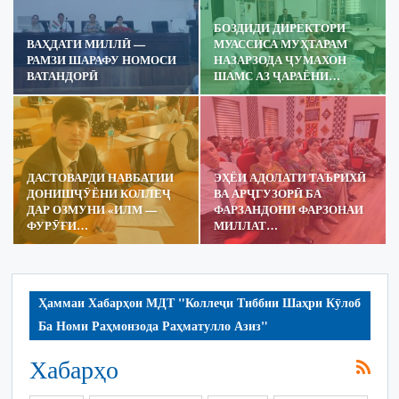
БОЗДИДИ ДИРЕКТОРИ
ВАҲДАТИ МИЛЛӢ —
МУАССИСА МУҲТАРАМ
РАМЗИ ШАРАФУ НОМОСИ
НАЗАРЗОДА ҶУМАХОН
ВАТАНДОРӢ
ШАМС АЗ ҶАРАЁНИ…
ДАСТОВАРДИ НАВБАТИИ
ЭҲЁИ АДОЛАТИ ТАЪРИХӢ
ДОНИШҶӮЁНИ КОЛЛЕҶ
ВА АРҶГУЗОРӢ БА
ДАР ОЗМУНИ «ИЛМ —
ФАРЗАНДОНИ ФАРЗОНАИ
ФУРӮҒИ…
МИЛЛАТ…
Ҳаммаи Хабарҳои МДТ "Коллеҷи Тиббии Шаҳри Кӯлоб
Ба Номи Раҳмонзода Раҳматулло Азиз"
Хабарҳо