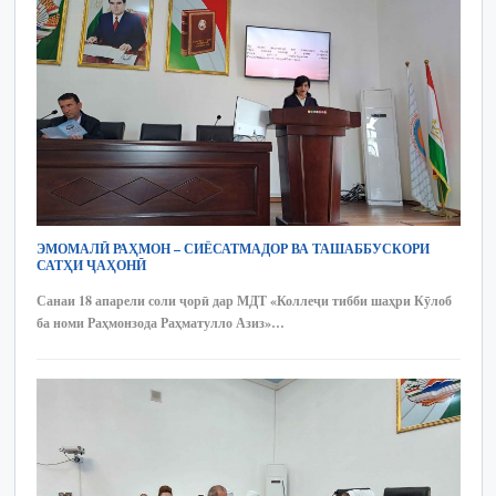
ЭМОМАЛӢ РАҲМОН – СИЁСАТМАДОР ВА ТАШАББУСКОРИ
САТҲИ ҶАҲОНӢ
Санаи 18 апарели соли ҷорӣ дар МДТ «Коллеҷи тибби шаҳри Кӯлоб
ба номи Раҳмонзода Раҳматулло Азиз»…