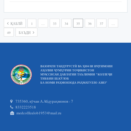
ҚАБЛӢ
1
…
33
34
35
36
37
…
49
БАЪДИ
ВАЗОРАТИ ТАНДУРУСТӢ ВА ҲИФЗИ ИҶТИМОИИ
АҲОЛИИ ҶУМҲУРИИ ТОҶИКИСТОН
МУАССИСАИ ДАВЛАТИИ ТАЪЛИМИИ "КОЛЛЕҶИ
ТИББИИ Ш.КӮЛОБ
БА НОМИ РАҲМОНЗОДА РАҲМАТУЛЛО АЗИЗ"
735360, кӯчаи А.Абдураҳмонов - 7
8332223518
medcollkulob1953@mail.ru