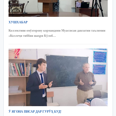
ХУШХАБАР
Коллективи омӯзгорону кормандони Муассисаи давлатии таълимии
«Коллеҷи тиббии шаҳри Кӯлоб…
Ӯ ЯГОНА ПИСАР ДАР ГУРӮҲ БУД!