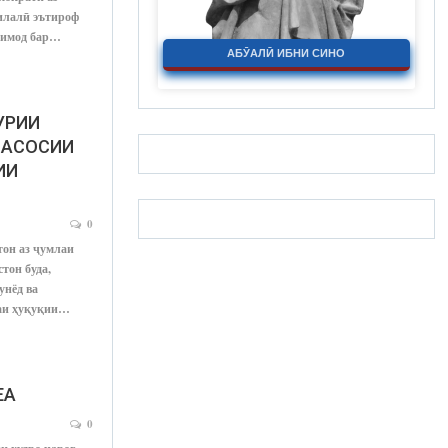
илалӣ эътироф
тимод бар…
АБӮАЛӢ ИБНИ СИНО
УРИИ
 АСОСИИ
ИИ
0
он аз ҷумлаи
тон буда,
унёд ва
даи ҳуқуқии…
ЕА
0