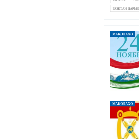
ГАЗЕТАИ ДАРМ
МАҚОЛАҲО
МАҚОЛАҲО