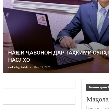
НАҚШИ ҶАВОНОН ДАР ТАҲКИМИ СУЛҲ
НАСЛҲО
medcollegekulob
Июл 10, 2026
Бознигарии 
Мақола
COVID-19
АБ