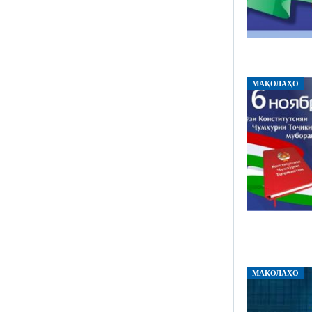
МАҚОЛАҲО
МАҚОЛАҲО