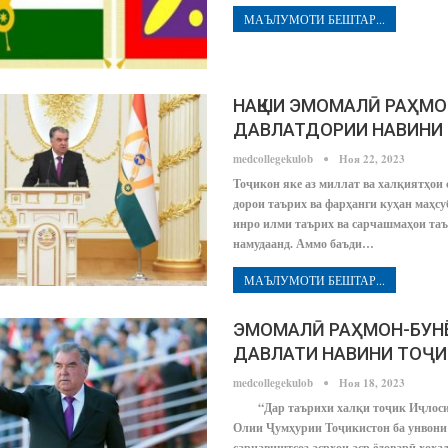
МАЪЛУМОТИ БЕШТАР...
НАҚШИ ЭМОМАЛӢ РАҲМО
ДАВЛАТДОРИИ НАВИНИ
medcollegekulob
Ноя 22, 2023
Тоҷикон яке аз миллат ва халқиятҳои
дорои таърих ва фарҳанги куҳан маҳсу
инро илми таърих ва сарчашмаҳои таъ
намудаанд. Аммо баъди…
МАЪЛУМОТИ БЕШТАР...
ЭМОМАЛӢ РАҲМОН-БУН
ДАВЛАТИ НАВИНИ ТОҶ
medcollegekulob
Ноя 18, 2023
“Дар таърихи халқи тоҷик Иҷлос
Олии Ҷумҳурии Тоҷикистон ба унвони
сарнавиштсоз асрҳои аср ёдоварӣ хоҳад