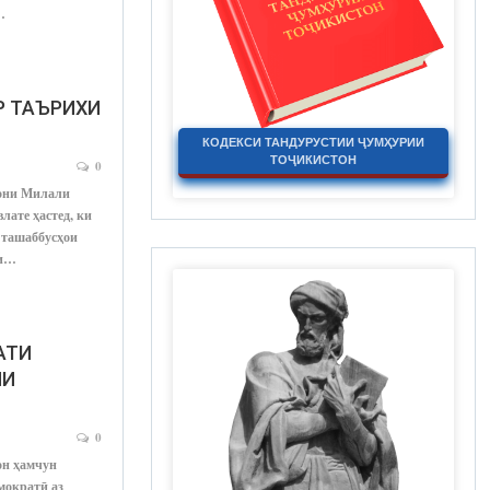
…
Р ТАЪРИХИ
КОДЕКСИ ТАНДУРУСТИИ ҶУМҲУРИИ
ТОҶИКИСТОН
0
ни Милали
лате ҳастед, ки
 ташаббусҳои
ли…
АТИ
ИИ
0
н ҳамчун
мократӣ аз