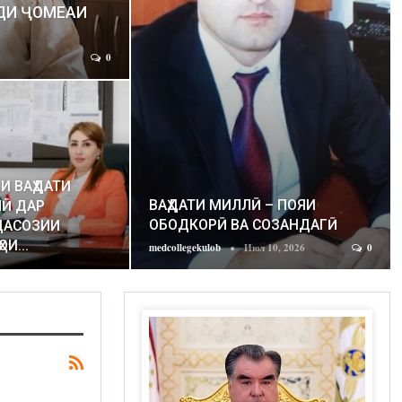
ДИ ҶОМЕАИ
0
И ВАҲДАТИ
ВАҲДАТИ МИЛЛӢ – ПОЯИ
Ӣ ДАР
ОБОДКОРӢ ВА СОЗАНДАГӢ
ДАСОЗИИ
ҲОИ…
medcollegekulob
Июл 10, 2026
0