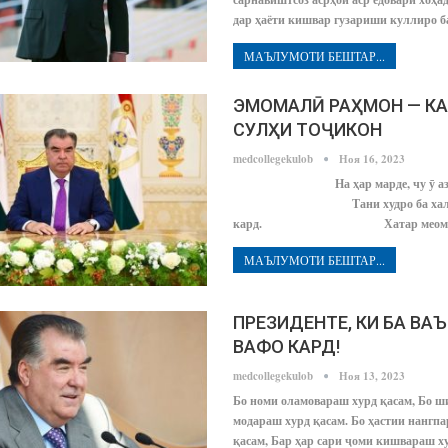
дар ҳаёти кишвар гузариши куллиро 
МАЪЛУМОТИ БЕШТАР...
ЭМОМАЛӢ РАҲМОН — К
СУЛҲИ ТОҶИКОН
medcollegekulob
Ноя 16, 2023
На ҳар марде, чу ӯ аз ҷон 
Тани худро ба халқи х
кард. Хатар меомад ҳ
МАЪЛУМОТИ БЕШТАР...
ПРЕЗИДЕНТЕ, КИ БА В
ВАФО КАРД!
medcollegekulob
Ноя 13, 2023
Бо номи оламовараш хурд қасам, Бо ш
модараш хурд қасам. Бо ҳастии нангп
қасам, Бар ҳар сари ҷоми кишвараш ху