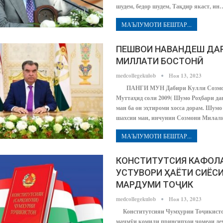
шудем, бедор шудем, Тақдир якаст, ин
МАЪЛУМОТИ БЕШТАР...
ПЕШВОИ НАВАНДЕШ ДА
МИЛЛАТИ БОСТОНӢ
medcollegekulob
Ноя 13, 2023
ПАНГИ МУН Дабири Кулли Созмо
Муттаҳид соли 2009( Шумо Роҳбари дав
ман ба он эҳтироми хосса дорам. Шумо
шахсии ман, инчунин Созмони Мила
МАЪЛУМОТИ БЕШТАР...
КОНСТИТУТСИЯ КАФОЛ
УСТУВОРИ ҲАЁТИ СИЁС
МАРДУМИ ТОҶИК
medcollegekulob
Ноя 13, 2023
Конститутсияи Чумҳурии Тоҷикисто
маҷмӯи комили принсипҳои ҷомеаи де