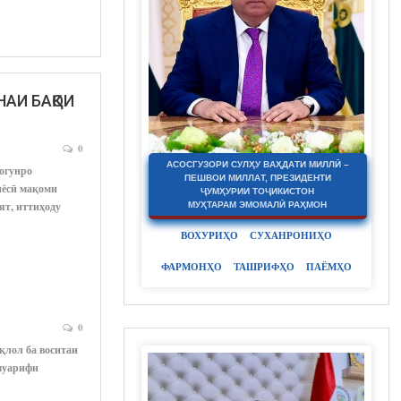
АИ БАҚОИ
0
АСОСГУЗОРИ СУЛҲУ ВАҲДАТИ МИЛЛӢ –
ногунро
ПЕШВОИ МИЛЛАТ, ПРЕЗИДЕНТИ
иёсӣ мақоми
ҶУМҲУРИИ ТОҶИКИСТОН
ят, иттиҳоду
МУҲТАРАМ ЭМОМАЛӢ РАҲМОН
ВОХУРИҲО
СУХАНРОНИҲО
ФАРМОНҲО
ТАШРИФҲО
ПАЁМҲО
0
қлол ба воситаи
 муарифи