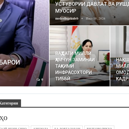
УСТУВОРИИ ДАВЛАТ ВА РУШ
МУОСИР
medcollegekulob
Июл 10, 2026
ВАҲДАТИ МИЛЛӢ
ҲАМЧУН ЗАМИНАИ
НАҚШ
 БАРОИ
ТАҲКИМИ
МИЛЛ
ИНФРАСОХТОРИ
ОМО
ТИББӢ…
КАДР
0
Категория
ҳо
ӮАЛӢ ИБНИ СИНО
АЗИЗЗОДА
БА ДОВТАЛАБОН
ВИДЕОРОЛИКҲО