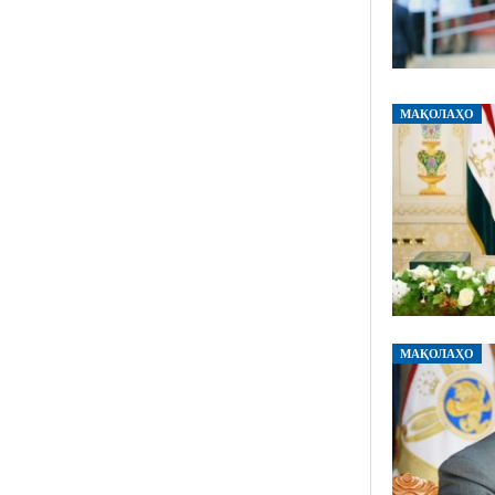
МАҚОЛАҲО
МАҚОЛАҲО