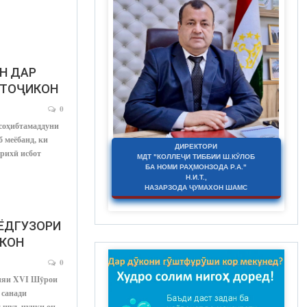
Н ДАР
 ТОҶИКОН
0
 соҳибтамаддуни
б меёбанд, ки
ДИРЕКТОРИ
рихӣ исбот
МДТ "КОЛЛЕҶИ ТИББИИ Ш.КӮЛОБ
БА НОМИ РАҲМОНЗОДА Р.А."
Н.И.Т.,
НАЗАРЗОДА ҶУМАХОН ШАМС
ЁДГУЗОРИ
ИКОН
0
ияи XVI Шӯрои
 санади
 шуд, чунки он