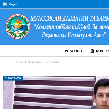
Тоҷикӣ
АСОСӢ
КОЛЛЕ
Асосӣ
Мақолаҳо
Саҳифаи43
МАҚОЛАҲО