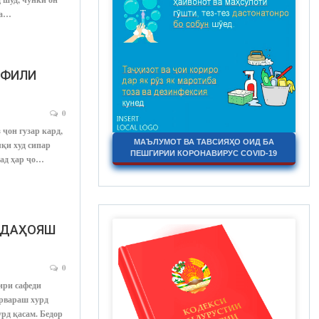
ба…
АФИЛИ
0
гузар кард,
МАЪЛУМОТ ВА ТАВСИЯҲО ОИД БА
уд сипар
ПЕШГИРИИ КОРОНАВИРУС COVID-19
ар ҷо…
АЪДАҲОЯШ
0
ири сафеди
арвараш хурд
рд қасам. Бедор