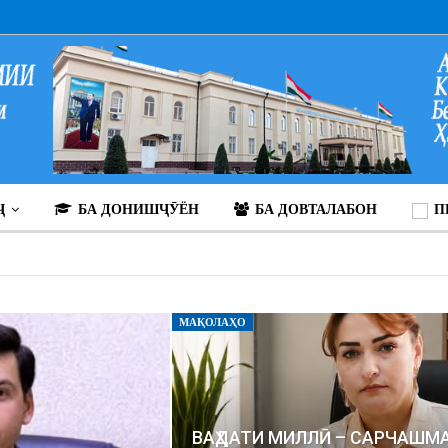
Ҷ
БА ДОНИШҶӮЁН
БА ДОВТАЛАБОН
П
МАҚОЛАҲО
ВАҲДАТИ МИЛЛӢ – САРЧАШМАИ