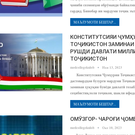
ҷониби созмонҳои обрӯманди байналм
гардид. Бинобар ин мардуми тоҷик эъ
МАЪЛУМОТИ БЕШТАР...
КОНСТИТУТСИЯИ ҶУМҲ
ТОҶИКИСТОН ЗАМИНАИ
РУШДИ ДАВЛАТИ МИЛЛ
ТОҶИКИСТОН
medcollegekulob
Ноя 13, 2023
Конститутсияи Ҷумҳурии Тоҷикист
дастовардҳои бузурги мардуми Тоҷикис
заминаи ҳуқуқии бунёди давлатӣ тозаб
соҳибистиқлоли тоҷикон, шакли ифо
МАЪЛУМОТИ БЕШТАР...
ОМӮЗГОР- ЧАРОҒИ ҶОМ
medcollegekulob
Окт 10, 2023