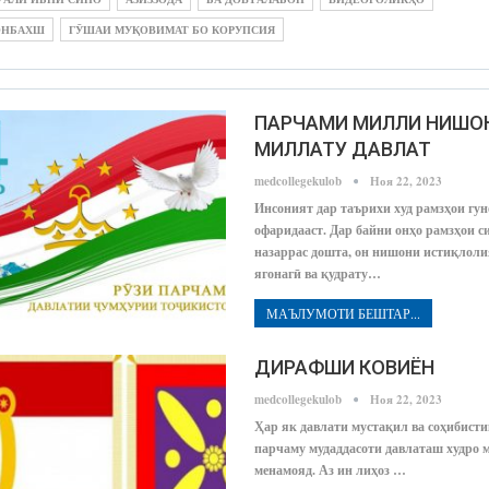
ОНБАХШ
ГӮШАИ МУҚОВИМАТ БО КОРУПСИЯ
ПАРЧАМИ МИЛЛИ НИШОН
МИЛЛАТУ ДАВЛАТ
medcollegekulob
Ноя 22, 2023
Инсоният дар таърихи худ рамзҳои гу
офаридааст. Дар байни онҳо рамзҳои с
назаррас дошта, он нишони истиқлоли
ягонагӣ ва қудрату…
МАЪЛУМОТИ БЕШТАР...
ДИРАФШИ КОВИЁН
medcollegekulob
Ноя 22, 2023
Ҳар як давлати мустақил ва соҳибисти
парчаму мудаддасоти давлаташ худро
менамояд. Аз ин лиҳоз …