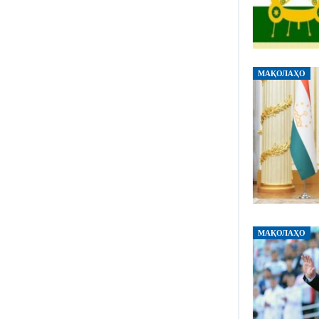
МАҚОЛАҲО
МАҚОЛАҲО