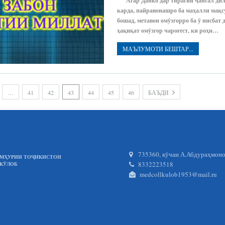
Агар Данко дар тирагии ҷангал дили
карда, пайравонашро ба маҳалли мақс
бошад, метавон омӯзгорро ба ӯ нисбат д
ҳақиқат омӯзгор чароғест, ки роҳи…
МАЪЛУМОТИ БЕШТАР...
…
41
42
43
44
45
46
БАЪДИ
735360, кӯчаи А.Абдураҳмонов
УМҲУРИИ ТОҶИКИСТОН
8332223518
.КӮЛОБ
medcollkulob1953@mail.ru