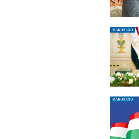
МАҚОЛАҲО
МАҚОЛАҲО