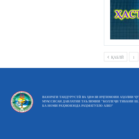
ҚАБЛӢ
1
ВАЗОРАТИ ТАНДУРУСТӢ ВА ҲИФЗИ ИҶТИМОИИ АҲОЛИИ Ҷ
МУАССИСАИ ДАВЛАТИИ ТАЪЛИМИИ "КОЛЛЕҶИ ТИББИИ Ш
БА НОМИ РАҲМОНЗОДА РАҲМАТУЛЛО АЗИЗ"