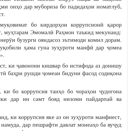
ҳми онҳо дар мубориза бо падидаҳои номатлуб,
т.
муқовимат бо кирдорҳои коррупсионӣ қарор
т, муҳтарам Эмомалӣ Раҳмон таъкид мекунанд:
нерӯи бузурги ояндасоз эътимоди комил дорам.
уқобили ҳама гуна зуҳуроти манфӣ дар ҷомеа
».
аст, ки ҷавонони кишвар бо истифода аз донишу
стӣ баҳри рушди ҷомеаи бидуни фасод содиқона
 ки бо коррупсия танҳо бо чораҳои ҷудогона
лки дар ин самт бояд низоми пайдарпай ва
д, ки коррупсия яке аз он зуҳуроти манфиест,
д намуда, дар пешрафти давлат монеаҳо ба вуҷуд