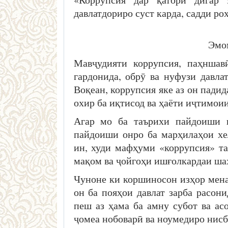
давлатдориро суст карда, 
Эмомалӣ Ра
Мавҷудияти коррупсия, паҳншав
гардонида, обрӯ ва нуфузи давла
Воқеан, коррупсия яке аз он пади
охир ба иқтисод ва ҳаёти иҷтимоии
Агар мо ба таърихи пайдоиши и
пайдоиши онро ба марҳилаҳои хе
ин, худи мафҳуми «коррупсия» та
мақом ва ҷойгоҳи ишғолкардаи ша
Чуноне ки коршиносон изҳор мена
он ба пояҳои давлат зарба расон
пеш аз ҳама ба амну субот ва асо
ҷомеа нобоварӣ ва ноумедиро нисба