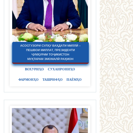
АСОСГУЗОРИ СУЛҲУ ВАҲДАТИ МИЛЛӢ –
ПЕШВОИ МИЛЛАТ, ПРЕЗИДЕНТИ
ҶУМҲУРИИ ТОҶИКИСТОН
МУҲТАРАМ ЭМОМАЛӢ РАҲМОН
ВОХУРИҲО
СУХАНРОНИҲО
ФАРМОНҲО
ТАШРИФҲО
ПАЁМҲО