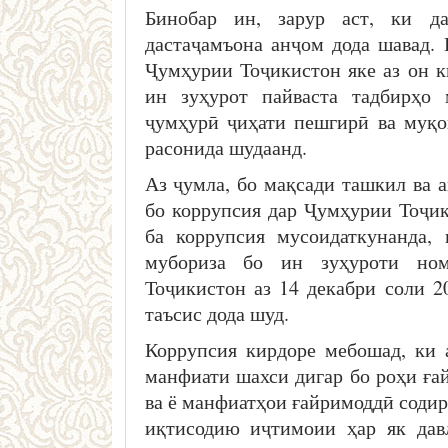
Бинобар ин, зарур аст, ки д
дастаҷамъона анҷом дода шавад.
Ҷумҳурии Тоҷикистон яке аз он к
ин зуҳурот пайваста тадбирҳо 
ҷумҳурӣ ҷиҳати пешгирӣ ва муқо
расонида шудаанд.
Аз ҷумла, бо мақсади ташкил ва 
бо коррупсия дар Ҷумҳурии Тоҷик
ба коррупсия мусоидаткунанда,
мубориза бо ин зуҳуроти ном
Тоҷикистон аз 14 декабри соли 
таъсис дода шуд.
Коррупсия кирдоре мебошад, ки 
манфиати шахси дигар бо роҳи ға
ва ё манфиатҳои ғайримоддӣ содир
иқтисодию иҷтимоии ҳар як дав