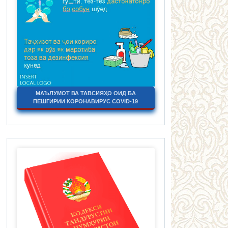
МАЪЛУМОТ ВА ТАВСИЯҲО ОИД БА
ПЕШГИРИИ КОРОНАВИРУС COVID-19