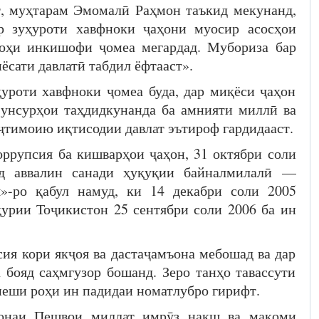
, муҳтарам Эмомалӣ Раҳмон таъкид мекунанд,
ар зуҳуроти хавфноки ҷаҳони муосир асосҳои
 роҳи инкишофи ҷомеа мегардад. Мубориза бар
ёсати давлатӣ табдил ёфтааст».
ҳуроти хавфноки ҷомеа буда, дар миқёси ҷаҳон
 унсурҳои таҳдидкунанда ба амнияти миллӣ ва
ҷтимоию иқтисодии давлат эътироф гардидааст.
оррупсия ба кишварҳои ҷаҳон, 31 октябри соли
д аввалин санади ҳуқуқии байналмилалӣ —
я»-ро қабул намуд, ки 14 декабри соли 2005
урии Тоҷикистон 25 сентябри соли 2006 ба ин
сия кори якҷоя ва дастаҷамъона мебошад ва дар
бояд саҳмгузор бошанд. Зеро танҳо тавассути
еши роҳи ин падидаи номатлубро гирифт.
донаи Пешвои миллат имрӯз нақш ва мақоми