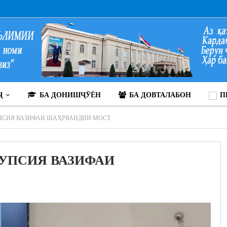
Ҷ
БА ДОНИШҶӮЁН
БА ДОВТАЛАБОН
П
ПСИЯ ВАЗИФАИ ШАҲРВАНДИИ МОСТ
УПСИЯ ВАЗИФАИ