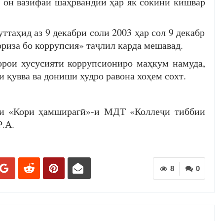
о он вазифаи шаҳрвандии ҳар як сокини кишвар
аҳид аз 9 декабри соли 2003 ҳар сол 9 декабр
риза бо коррупсия» таҷлил карда мешавад.
орои хусусияти коррупсиониро маҳкум намуда,
 қувва ва дониши худро равона хоҳем сохт.
и «Кори ҳамширагӣ»-и МДТ «Коллеҷи тиббии
Р.А.
8
0