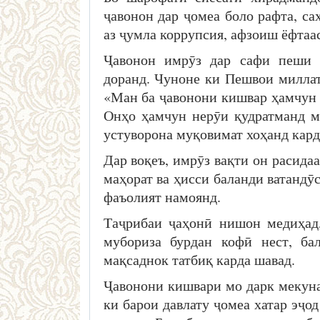
ҷавонон дар ҷомеа боло рафта, са
аз ҷумла коррупсия, афзоиш ёфтаас
Ҷавонон имрӯз дар сафи пеши 
доранд. Чуноне ки Пешвои милла
«Ман ба ҷавонони кишвар ҳамчун 
Онҳо ҳамчун нерӯи қудратманд м
устуворона муқовимат хоҳанд кард
Дар воқеъ, имрӯз вақти он расида
маҳорат ва ҳисси баланди ватандӯ
фаъолият намоянд.
Таҷрибаи ҷаҳонӣ нишон медиҳад,
мубориза бурдан кофӣ нест, ба
мақсаднок татбиқ карда шавад.
Ҷавонони кишвари мо дарк мекунан
ки барои давлату ҷомеа хатар эҷо