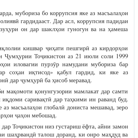
карда, мубориза бо коррупсия яке аз масъалаҳои
олиявӣ гардидааст. Дар асл, коррупсия падидаи
зуҳури он дар шаклҳои гуногун ва на ҳамеша
тиқлолии кишвар ҷиҳати пешгирӣ аз кирдорҳои
и Ҷумҳурии Тоҷикистон аз 21 июли соли 1999
ҳои иловагии пурзӯр намудани мубориза бар
ар соҳаи иқтисод» қабул гардид, ки яке аз
нӣ дар ҷумҳурӣ ба ҳисоб меравад.
би мақомоти қонунгузории мамлакат дар самти
 иқдоми саривақтӣ дар таҳкими ин раванд буд.
е аз масъалаҳои глобалӣ дониста мешавад, зеро
арҳои ҷаҳон мебошад.
дар Тоҷикистон низ густариш ёфта, айни замон
аи шаҳрвандӣ талош доранд, ки онро маҳдуд ва