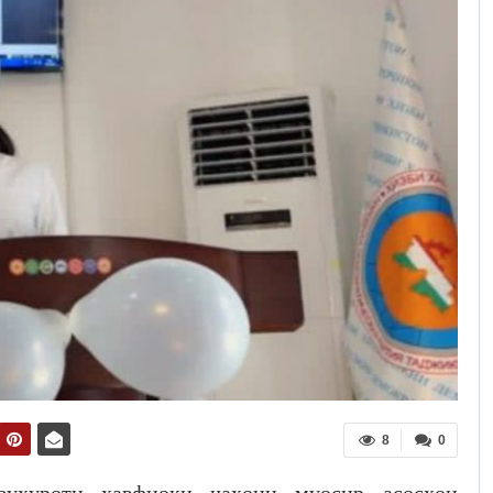
8
0
зуҳуроти хавфноки ҷаҳони муосир асосҳои