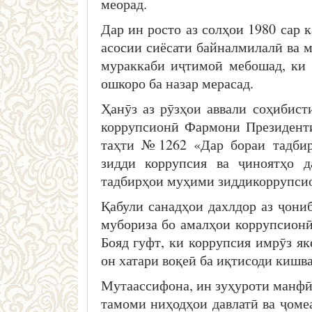
меорад.
Дар ин росто аз солҳои 1980 сар 
асосии сиёсати байналмилалӣ ва м
мураккаби иҷтимоӣ мебошад, ки 
ошкоро ба назар мерасад.
Ҳанӯз аз рӯзҳои аввали соҳибис
коррупсионӣ Фармони Президент
таҳти №1262 «Дар бораи тадбир
зидди коррупсия ва ҷиноятҳо д
тадбирҳои муҳими зиддикоррупсио
Қабули санадҳои дахлдор аз ҷони
мубориза бо амалҳои коррупсионӣ
Бояд гуфт, ки коррупсия имрӯз як
он хатари воқеӣ ба иқтисоди кишв
Мутаассифона, ин зуҳуроти манфӣ 
тамоми ниҳодҳои давлатӣ ва ҷоме