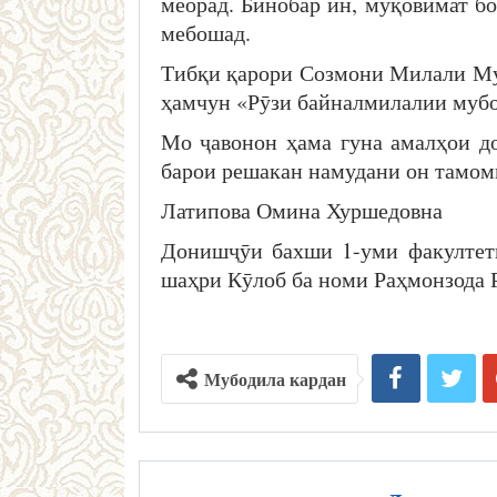
меорад. Бинобар ин, муқовимат б
мебошад.
Тибқи қарори Созмони Милали Мутт
ҳамчун «Рӯзи байналмилалии мубо
Мо ҷавонон ҳама гуна амалҳои д
барои решакан намудани он тамоми
Латипова Омина Хуршедовна
Донишҷӯи бахши 1-уми факултет
шаҳри Кӯлоб ба номи Раҳмонзода 
Мубодила кардан