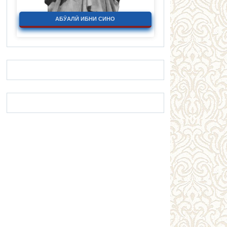
АБӮАЛӢ ИБНИ СИНО