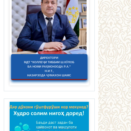
ДИРЕКТОРИ
МДТ "КОЛЛЕҶИ ТИББИИ Ш.КӮЛОБ
БА НОМИ РАҲМОНЗОДА Р.А."
Н.И.Т.,
НАЗАРЗОДА ҶУМАХОН ШАМС