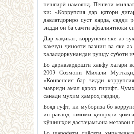
пешгирӣ намоянд. Пешвои миллат
ки: «Коррупсия дар қатори диг
давлатдориро суст карда, садди
зидди он ба самти афзалиятноки си
Дар ҳақиқат, коррупсия яке аз зу
ҳамчун ҷинояти вазнин ва яке аз
халалдоркунандаи рушду суботи и
Бо дарназардошти хавфу хатари к
2003 Созмони Милали Муттаҳи
«Конвенсия бар зидди коррупси
мавриди амал қарор гирифт. Ҷумҳ
санади муҳим ҳамроҳ гардид.
Бояд гуфт, ки мубориза бо корруп
ин раванд тамоми қишрҳои ҷомеа 
кӯшишҳои дастаҷамъона метавон п
Бо шарофати сиёсати хирадман