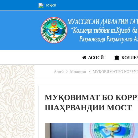
Тоҷикӣ
АСОСӢ
КОЛЛЕ
Асосӣ
Мақолаҳо
МУҚОВИМАТ БО КОРРУ
МУҚОВИМАТ БО КОРР
ШАҲРВАНДИИ МОСТ