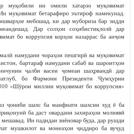
ар муқобили ин омили хатарзо муқовимат
 Ин муқовимат бетарафиро эътироф намекунад.
ишварҳое мебошад, ки дар мубориза бар зидди
меандешад. Дар солҳои соҳибистиқлолӣ дар
вимат бо коррупсия корҳои назаррас ба анҷом
амалӣ намудани чораҳои пешгирӣ ва муқовимат
истон, бартараф намудани сабаб ва шароитҳои
 инчунин ҷалби васеи ҷомеаи шаҳрвандӣ дар
атлуб, бо Фармони Президенти Ҷумҳурии
2010 «Шӯрои миллии муқовимат бо коррупсия»
аз ҷониби шахс ба манфиати шахсии худ ё ба
йриқонунӣ ба даст овардани захираҳои молиявӣ
 мешавад. Ин падидаи зиёновар буда, дар рушди
лат мушкилот ва монеаҳои ҷиддиро ба вуҷуд