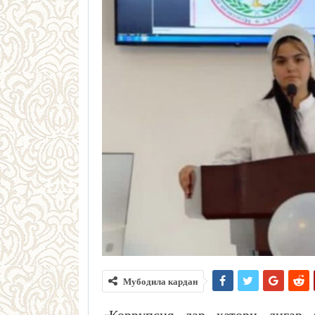
Мубодила кардан
«Коррупсия дар қатори дигар 