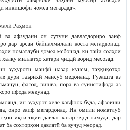
садди роҳи инкишофи ҷомеа мегардад».
ҳмон
ӣ ва афзудани он сутуни давлатдориро заиф
тро дар арсаи байналмилалӣ коста мегардонад.
даҳои номатлуби ҷомеа мебошад, ки тайи солҳои
 халқу миллатҳо хатари ҷиддӣ ворид месозад.
н зуҳуроти манфӣ назар кунем, таҳқиқотҳо
ле дури таърихӣ мансуб медонанд. Гузашта аз
ъмаҷӯӣ, фасод, ришва, пора ва суиистифода аз
хсро ифода мекунад.
моянд, ин зуҳурот хеле хавфнок буда, афзоиши
ида, онро заиф мегардонад. Ин омили номатлуб
сҳои иқтисодии давлат хатар эҷод намуда, дар
т ба сохторҳои давлатӣ ба вуҷуд меорад.