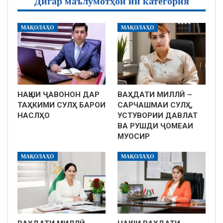
Дигар маълумотҳои ин категория
МАҚОЛАҲО
МАҚОЛАҲО
НАҚШИ ҶАВОНОН ДАР
ВАҲДАТИ МИЛЛӢ –
ТАҲКИМИ СУЛҲ БАРОИ
САРЧАШМАИ СУЛҲ,
НАСЛҲО
УСТУВОРИИ ДАВЛАТ
ВА РУШДИ ҶОМЕАИ
МУОСИР
МАҚОЛАҲО
МАҚОЛАҲО