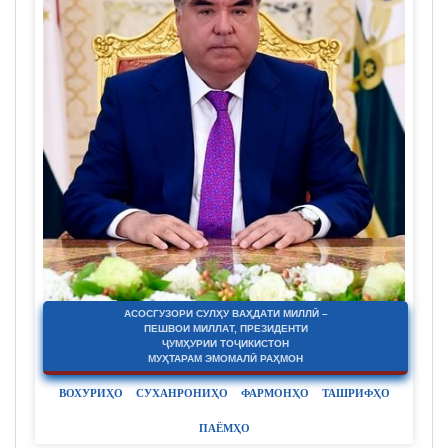
АСОСГУЗОРИ СУЛҲУ ВАҲДАТИ МИЛЛӢ –
ПЕШВОИ МИЛЛАТ, ПРЕЗИДЕНТИ
ҶУМҲУРИИ ТОҶИКИСТОН
МУҲТАРАМ ЭМОМАЛӢ РАҲМОН
ВОХУРИҲО
СУХАНРОНИҲО
ФАРМОНҲО
ТАШРИФҲО
ПАЁМҲО