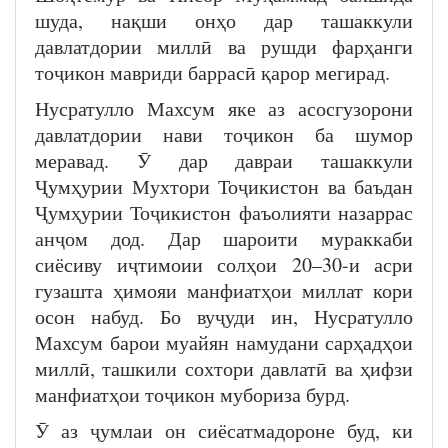
шуда, нақши онҳо дар ташаккули
давлатдории миллӣ ва рушди фарҳанги
тоҷикон мавриди баррасӣ қарор мегирад.
Нусратулло Махсум яке аз асосгузорони
давлатдории нави тоҷикон ба шумор
меравад. Ӯ дар давраи ташаккули
Ҷумҳурии Мухтори Тоҷикистон ва баъдан
Ҷумҳурии Тоҷикистон фаъолияти назаррас
анҷом дод. Дар шароити мураккаби
сиёсиву иҷтимоии солҳои 20–30-и асри
гузашта ҳимояи манфиатҳои миллат кори
осон набуд. Бо вуҷуди ин, Нусратулло
Махсум барои муайян намудани сарҳадҳои
миллӣ, ташкили сохтори давлатӣ ва ҳифзи
манфиатҳои тоҷикон мубориза бурд.
Ӯ аз ҷумлаи он сиёсатмадороне буд, ки