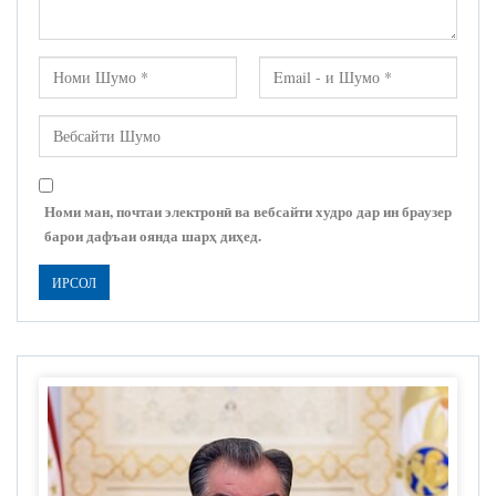
Номи ман, почтаи электронӣ ва вебсайти худро дар ин браузер
барои дафъаи оянда шарҳ диҳед.