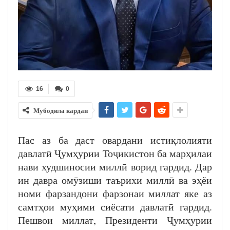
16
0
Мубодила кардан
Пас аз ба даст овардани истиқлолияти
давлатӣ Ҷумҳурии Тоҷикистон ба марҳилаи
нави худшиносии миллӣ ворид гардид. Дар
ин давра омӯзиши таърихи миллӣ ва эҳёи
номи фарзандони фарзонаи миллат яке аз
самтҳои муҳими сиёсати давлатӣ гардид.
Пешвои миллат, Президенти Ҷумҳурии