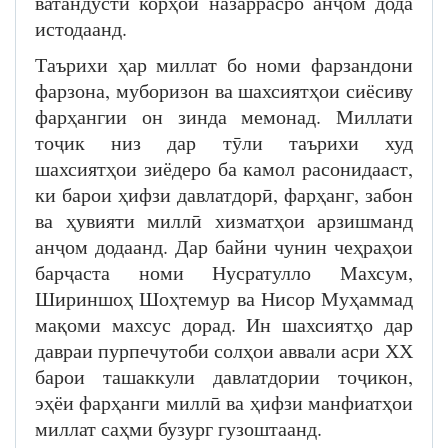
ватандӯстӣ корҳои назаррасро анҷом дода
истодаанд.
Таърихи ҳар миллат бо номи фарзандони
фарзона, муборизон ва шахсиятҳои сиёсиву
фарҳангии он зинда мемонад. Миллати
тоҷик низ дар тӯли таърихи худ
шахсиятҳои зиёдеро ба камол расонидааст,
ки барои ҳифзи давлатдорӣ, фарҳанг, забон
ва ҳувияти миллӣ хизматҳои арзишманд
анҷом додаанд. Дар байни чунин чеҳраҳои
барҷаста номи Нусратулло Махсум,
Шириншоҳ Шоҳтемур ва Нисор Муҳаммад
мақоми махсус дорад. Ин шахсиятҳо дар
давраи пурпечутоби солҳои аввали асри ХХ
барои ташаккули давлатдории тоҷикон,
эҳёи фарҳанги миллӣ ва ҳифзи манфиатҳои
миллат саҳми бузург гузоштаанд.