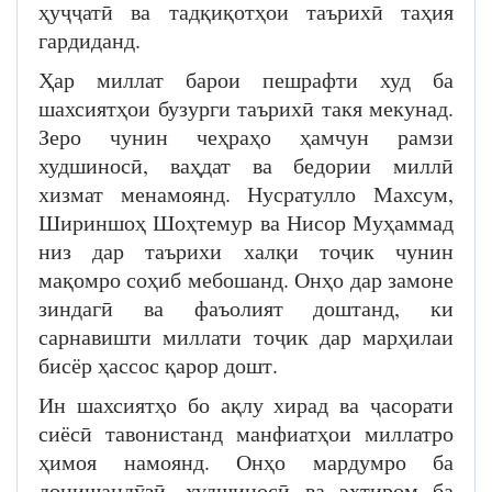
ҳуҷҷатӣ ва тадқиқотҳои таърихӣ таҳия
гардиданд.
Ҳар миллат барои пешрафти худ ба
шахсиятҳои бузурги таърихӣ такя мекунад.
Зеро чунин чеҳраҳо ҳамчун рамзи
худшиносӣ, ваҳдат ва бедории миллӣ
хизмат менамоянд. Нусратулло Махсум,
Шириншоҳ Шоҳтемур ва Нисор Муҳаммад
низ дар таърихи халқи тоҷик чунин
мақомро соҳиб мебошанд. Онҳо дар замоне
зиндагӣ ва фаъолият доштанд, ки
сарнавишти миллати тоҷик дар марҳилаи
бисёр ҳассос қарор дошт.
Ин шахсиятҳо бо ақлу хирад ва ҷасорати
сиёсӣ тавонистанд манфиатҳои миллатро
ҳимоя намоянд. Онҳо мардумро ба
донишандӯзӣ, худшиносӣ ва эҳтиром ба