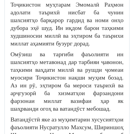
Тоҷикистон муҳтарам Эмомалӣ Раҳмон
адолати таърихӣ нисбат ба чунин
шахсиятҳо барқарор гардид ва номи онҳо
дубора эҳё шуд. Ин иқдом барои таҳкими
худшиносии миллӣ ва эҳтиром ба таърихи
миллат аҳамияти бузург дорад.
Омӯзиш ва тарғиби фаъолияти ин
шахсиятҳо метавонад дар тарбияи ҷавонон,
таҳкими ваҳдати миллӣ ва рушди ҷомеаи
муосири Тоҷикистон нақши муҳим бозад.
Аз ин рӯ, эҳтиром ба мероси таърихӣ ва
арҷгузорӣ ба хизматҳои фарзандони
фарзонаи миллат вазифаи ҳар як
шаҳрванди огоҳ ва ватандӯст мебошад.
Ватандӯстӣ яке аз муҳимтарин хусусиятҳои
фаъолияти Нусратулло Махсум, Шириншоҳ