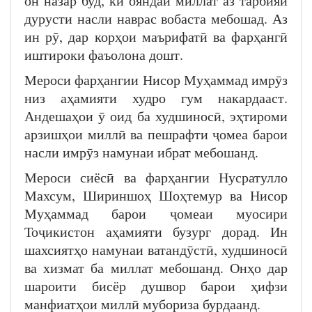
он назар буд, ки ояндаи миллат аз тарбияи
дурусти насли наврас вобаста мебошад. Аз
ин рӯ, дар корҳои маърифатӣ ва фарҳангӣ
иштироки фаъолона дошт.
Мероси фарҳангии Нисор Муҳаммад имрӯз
низ аҳамияти худро гум накардааст.
Андешаҳои ӯ оид ба худшиносӣ, эҳтироми
арзишҳои миллӣ ва пешрафти ҷомеа барои
насли имрӯз намунаи ибрат мебошанд.
Мероси сиёсӣ ва фарҳангии Нусратулло
Махсум, Шириншоҳ Шоҳтемур ва Нисор
Муҳаммад барои ҷомеаи муосири
Тоҷикистон аҳамияти бузург дорад. Ин
шахсиятҳо намунаи ватандӯстӣ, худшиносӣ
ва хизмат ба миллат мебошанд. Онҳо дар
шароити бисёр душвор барои ҳифзи
манфиатҳои миллӣ мубориза бурдаанд.