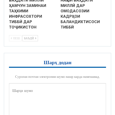
ВАҲДАТИ МИЛЛӢ
НАҚШИ ВАҲДАТИ
ҲАМЧУН ЗАМИНАИ
МИЛЛӢ ДАР
ТАҲКИМИ
ОМОДАСОЗИИ
ИНФРАСОХТОРИ
КАДРҲОИ
ТИББӢ ДАР
БАЛАНДИХТИСОСИ
ТОҶИКИСТОН
ТИББӢ
ПЕШ
БАЪДӢ
Шарҳ додан
Суроғаи почтаи электронии шумо нашр карда намешавад.