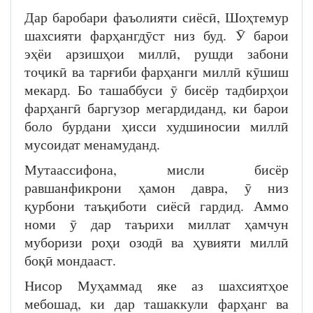
Дар баробари фаъолияти сиёсӣ, Шоҳтемур
шахсияти фарҳангдӯст низ буд. Ӯ барои
эҳёи арзишҳои миллӣ, рушди забони
тоҷикӣ ва тарғиби фарҳанги миллӣ кӯшиш
мекард. Бо ташаббуси ӯ бисёр тадбирҳои
фарҳангӣ баргузор мегардиданд, ки барои
боло бурдани ҳисси худшиносии миллӣ
мусоидат менамуданд.
Мутаассифона, мисли бисёр
равшанфикрони ҳамон давра, ӯ низ
қурбони таъқиботи сиёсӣ гардид. Аммо
номи ӯ дар таърихи миллат ҳамчун
муборизи роҳи озодӣ ва ҳувияти миллӣ
боқӣ мондааст.
Нисор Муҳаммад яке аз шахсиятҳое
мебошад, ки дар ташаккули фарҳанг ва