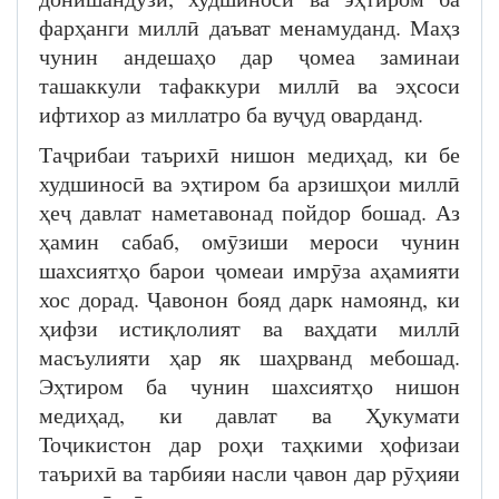
фарҳанги миллӣ даъват менамуданд. Маҳз
чунин андешаҳо дар ҷомеа заминаи
ташаккули тафаккури миллӣ ва эҳсоси
ифтихор аз миллатро ба вуҷуд оварданд.
Таҷрибаи таърихӣ нишон медиҳад, ки бе
худшиносӣ ва эҳтиром ба арзишҳои миллӣ
ҳеҷ давлат наметавонад пойдор бошад. Аз
ҳамин сабаб, омӯзиши мероси чунин
шахсиятҳо барои ҷомеаи имрӯза аҳамияти
хос дорад. Ҷавонон бояд дарк намоянд, ки
ҳифзи истиқлолият ва ваҳдати миллӣ
масъулияти ҳар як шаҳрванд мебошад.
Эҳтиром ба чунин шахсиятҳо нишон
медиҳад, ки давлат ва Ҳукумати
Тоҷикистон дар роҳи таҳкими ҳофизаи
таърихӣ ва тарбияи насли ҷавон дар рӯҳияи