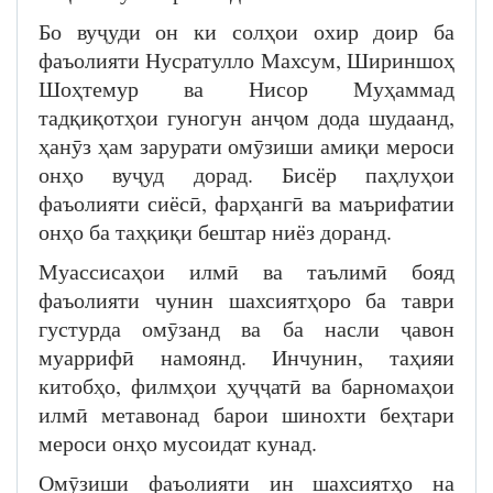
Бо вуҷуди он ки солҳои охир доир ба
фаъолияти Нусратулло Махсум, Шириншоҳ
Шоҳтемур ва Нисор Муҳаммад
тадқиқотҳои гуногун анҷом дода шудаанд,
ҳанӯз ҳам зарурати омӯзиши амиқи мероси
онҳо вуҷуд дорад. Бисёр паҳлуҳои
фаъолияти сиёсӣ, фарҳангӣ ва маърифатии
онҳо ба таҳқиқи бештар ниёз доранд.
Муассисаҳои илмӣ ва таълимӣ бояд
фаъолияти чунин шахсиятҳоро ба таври
густурда омӯзанд ва ба насли ҷавон
муаррифӣ намоянд. Инчунин, таҳияи
китобҳо, филмҳои ҳуҷҷатӣ ва барномаҳои
илмӣ метавонад барои шинохти беҳтари
мероси онҳо мусоидат кунад.
Омӯзиши фаъолияти ин шахсиятҳо на