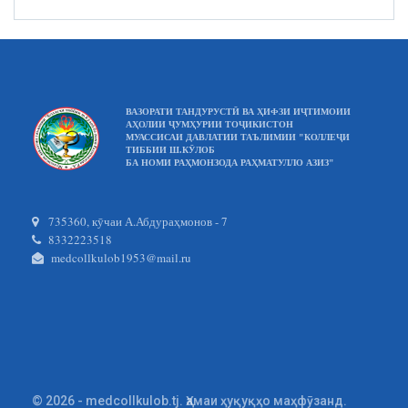
ВАЗОРАТИ ТАНДУРУСТӢ ВА ҲИФЗИ ИҶТИМОИИ
АҲОЛИИ ҶУМҲУРИИ ТОҶИКИСТОН
МУАССИСАИ ДАВЛАТИИ ТАЪЛИМИИ "КОЛЛЕҶИ
ТИББИИ Ш.КӮЛОБ
БА НОМИ РАҲМОНЗОДА РАҲМАТУЛЛО АЗИЗ"
735360, кӯчаи А.Абдураҳмонов - 7
8332223518
medcollkulob1953@mail.ru
© 2026 - medcollkulob.tj. Ҳамаи ҳуқуқҳо маҳфӯзанд.