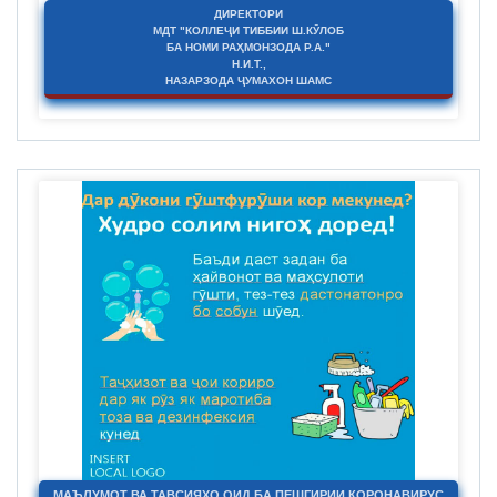
ДИРЕКТОРИ
МДТ "КОЛЛЕҶИ ТИББИИ Ш.КӮЛОБ
БА НОМИ РАҲМОНЗОДА Р.А."
Н.И.Т.,
НАЗАРЗОДА ҶУМАХОН ШАМС
МАЪЛУМОТ ВА ТАВСИЯҲО ОИД БА ПЕШГИРИИ КОРОНАВИРУС