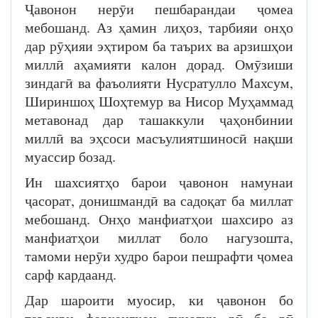
Ҷавонон нерӯи пешбарандаи ҷомеа
мебошанд. Аз ҳамин лиҳоз, тарбияи онҳо
дар рӯҳияи эҳтиром ба таърих ва арзишҳои
миллӣ аҳамияти калон дорад. Омӯзиши
зиндагӣ ва фаъолияти Нусратулло Махсум,
Шириншоҳ Шоҳтемур ва Нисор Муҳаммад
метавонад дар ташаккули ҷаҳонбинии
миллӣ ва эҳсоси масъулиятшиносӣ нақши
муассир бозад.
Ин шахсиятҳо барои ҷавонон намунаи
ҷасорат, донишмандӣ ва садоқат ба миллат
мебошанд. Онҳо манфиатҳои шахсиро аз
манфиатҳои миллат боло нагузошта,
тамоми нерӯи худро барои пешрафти ҷомеа
сарф кардаанд.
Дар шароити муосир, ки ҷавонон бо