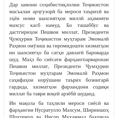
Дар замони соҳибистиқлолии Тоҷикистон
масъалаи арҷгузорӣ ба мероси таърихӣ ва
эҳёи номи шахсиятҳои миллӣ аҳамияти
махсус касб намуд. Бо ташаббус ва
дастгириҳои Пешвои миллат, Президенти
Ҷумҳурии Тоҷикистон муҳтарам Эмомалӣ
Раҳмон омӯзиш ва гиромидошти хизматҳои
ин шахсиятҳо ба сатҳи давлатӣ бароварда
шуд. Маҳз бо сиёсати фарҳангпарваронаи
Пешвои миллат, Президенти Ҷумҳурии
Тоҷикистон муҳтарам Эмомалӣ Раҳмон
саҳифаҳои норӯшани таърих бознигарӣ
гардида, хизматҳои фарзандони содиқи
миллат ба таври воқеӣ арзёбӣ шуданд.
Ин мақола ба таҳлили мероси сиёсӣ ва
фарҳангии Нусратулло Махсум, Шириншоҳ
Шоҳтемур ва Нисор Муҳаммад бахшида