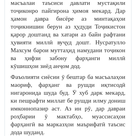
масъалаи таъсиси давлати мустақили
тоҷиконро пайгирона ҳимоя мекард. Дар
ҳамон давра бисёре аз минтақаҳои
тоҷикнишин берун аз ҳудуди Тоҷикистон
қарор доштанд ва хатари аз байн рафтани
ҳувияти миллӣ вуҷуд дошт. Нусратулло
Махсум барои муттаҳид намудани тоҷикон
ва ҳифзи забону фарҳанги миллӣ
кӯшишҳои зиёд анҷом дод.
Фаъолияти сиёсии ӯ бештар ба масъалаҳои
маориф, фарҳанг ва рушди иқтисодӣ
нигаронида шуда буд. Ӯ хуб дарк мекард,
ки пешрафти миллат бе рушди илму дониш
имконнопазир аст. Аз ин рӯ, дар давраи
роҳбарии ӯ мактабҳо, муассисаҳои
фарҳангӣ ва марказҳои маърифатӣ таъсис
дода шуданд.