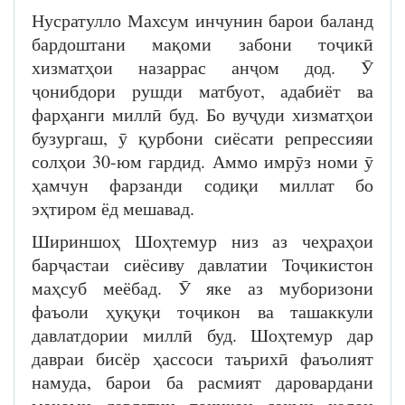
Нусратулло Махсум инчунин барои баланд
бардоштани мақоми забони тоҷикӣ
хизматҳои назаррас анҷом дод. Ӯ
ҷонибдори рушди матбуот, адабиёт ва
фарҳанги миллӣ буд. Бо вуҷуди хизматҳои
бузургаш, ӯ қурбони сиёсати репрессияи
солҳои 30-юм гардид. Аммо имрӯз номи ӯ
ҳамчун фарзанди содиқи миллат бо
эҳтиром ёд мешавад.
Шириншоҳ Шоҳтемур низ аз чеҳраҳои
барҷастаи сиёсиву давлатии Тоҷикистон
маҳсуб меёбад. Ӯ яке аз муборизони
фаъоли ҳуқуқи тоҷикон ва ташаккули
давлатдории миллӣ буд. Шоҳтемур дар
давраи бисёр ҳассоси таърихӣ фаъолият
намуда, барои ба расмият даровардани