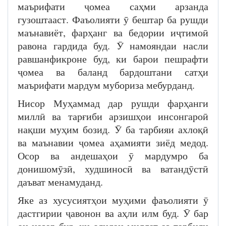
маърифати ҷомеа саҳми арзанда
гузоштааст. Фаъолияти ӯ бештар ба рушди
маънавиёт, фарҳанг ва бедории иҷтимоӣ
равона гардида буд. Ӯ намояндаи насли
равшанфикроне буд, ки барои пешрафти
ҷомеа ва баланд бардоштани сатҳи
маърифати мардум мубориза мебурданд.
Нисор Муҳаммад дар рушди фарҳанги
миллӣ ва тарғиби арзишҳои инсонгароӣ
нақши муҳим бозид. Ӯ ба тарбияи ахлоқӣ
ва маънавии ҷомеа аҳамияти зиёд медод.
Осор ва андешаҳои ӯ мардумро ба
донишомӯзӣ, худшиносӣ ва ватандӯстӣ
даъват менамуданд.
Яке аз хусусиятҳои муҳими фаъолияти ӯ
дастгирии ҷавонон ва аҳли илм буд. Ӯ бар