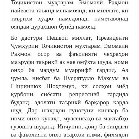
Тоҷикистон муҳтарам Эмомалӣ Раҳмон
пайваста таъкид менамоянд, ки миллате, ки
таърихи худро намедонад, наметавонад
ояндаи дурахшон бунёд намояд.
Бо дастури Пешвои миллат, Президенти
Ҷумҳурии Тоҷикистон муҳтарам Эмомалӣ
Раҳмон осор ва фаъолияти чеҳраҳои
маъруфи таърихӣ аз нав омӯхта шуда, номи
онҳо ба мардум муаррифӣ гардид. Аз
ҷумла, нисбат ба Нусратулло Махсум ва
Шириншоҳ Шоҳтемур, ки солҳои зиёд
қурбони сиёсати репрессивӣ гардида
буданд, адолати таърихӣ барқарор карда
шуд. Дар шаҳрҳои гуногуни кишвар ба
номи онҳо кӯчаҳо, муассисаҳо ва мактабҳо
гузошта шуданд. Инчунин, доир ба зиндагӣ
ва фаъолияти онҳо асарҳои илмӣ, филмҳои