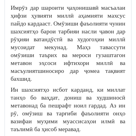
Имрӯз дар шароити ҷаҳонишавӣ масъалаи
ҳифзи ҳувияти миллӣ аҳамияти махсус
пайдо кардааст. Омӯзиши фаъолияти чунин
шахсиятҳо барои тарбияи насли ҷавон дар
рӯҳияи ватандӯстӣ ва худогоҳии миллӣ
мусоидат мекунад. Маҳз тавассути
омӯзиши таърих ва мероси гузаштагон
метавон эҳсоси ифтихори миллӣ ва
масъулиятшиносиро дар ҷомеа тақвият
бахшид.
Ин шахсиятҳо исбот карданд, ки миллат
танҳо бо ваҳдат, дониш ва худшиносӣ
метавонад ба пешрафт ноил гардад. Аз ин
рӯ, омӯзиш ва тарғиби фаъолияти онҳо
вазифаи муҳими муассисаҳои илмӣ ва
таълимӣ ба ҳисоб меравад.