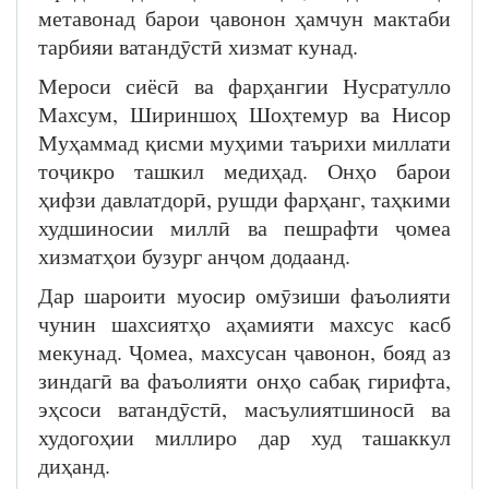
метавонад барои ҷавонон ҳамчун мактаби
тарбияи ватандӯстӣ хизмат кунад.
Мероси сиёсӣ ва фарҳангии Нусратулло
Махсум, Шириншоҳ Шоҳтемур ва Нисор
Муҳаммад қисми муҳими таърихи миллати
тоҷикро ташкил медиҳад. Онҳо барои
ҳифзи давлатдорӣ, рушди фарҳанг, таҳкими
худшиносии миллӣ ва пешрафти ҷомеа
хизматҳои бузург анҷом додаанд.
Дар шароити муосир омӯзиши фаъолияти
чунин шахсиятҳо аҳамияти махсус касб
мекунад. Ҷомеа, махсусан ҷавонон, бояд аз
зиндагӣ ва фаъолияти онҳо сабақ гирифта,
эҳсоси ватандӯстӣ, масъулиятшиносӣ ва
худогоҳии миллиро дар худ ташаккул
диҳанд.