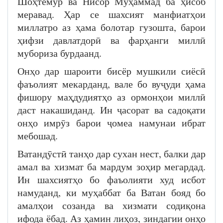
Шоҳтемур ва Нисор Муҳаммад ба ҳисоб
меравад. Ҳар се шахсият манфиатҳои
миллатро аз ҳама болотар гузошта, барои
ҳифзи давлатдорӣ ва фарҳанги миллӣ
мубориза бурдаанд.
Онҳо дар шароити бисёр мушкили сиёсӣ
фаъолият мекарданд, вале бо вуҷуди ҳама
фишору маҳдудиятҳо аз ормонҳои миллӣ
даст накашиданд. Ин ҷасорат ва садоқати
онҳо имрӯз барои ҷомеа намунаи ибрат
мебошад.
Ватандӯстӣ танҳо дар сухан нест, балки дар
амал ва хизмат ба мардум зоҳир мегардад.
Ин шахсиятҳо бо фаъолияти худ исбот
намуданд, ки муҳаббат ба Ватан бояд бо
амалҳои созанда ва хизмати содиқона
ифода ёбад. Аз ҳамин лиҳоз, зиндагии онҳо