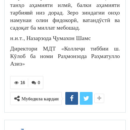
танҳо аҳамияти илмӣ, балки аҳамияти
тарбиявӣ низ дорад. Зеро зиндагии онҳо
намунаи олии фидокорӣ, ватандӯстӣ ва
садоқат ба миллат мебошад.
н.и.т., Назарзода Ҷумахон Шамс
Директори МДТ «Коллеҷи тиббии ш.
Кӯлоб ба номи Раҳмонзода Раҳматулло
Азиз»
16
0
Мубодила кардан