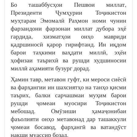
Бо ташаббусҳои Пешвои миллат,
Президенти Ҷумҳурии Тоҷикистон
муҳтарам Эмомалӣ Раҳмон номи чунин
фарзандони фарзонаи миллат дубора эҳё
гардида, хизматҳои онҳо мавриди
қадршиносӣ қарор гирифтанд. Ин иқдом
барои таҳкими ваҳдати миллӣ, эҳёи
ҳофизаи таърихӣ ва рушди худшиносии
миллӣ аҳамияти бузург дорад.
Ҳамин тавр, метавон гуфт, ки мероси сиёсӣ
ва фарҳангии ин шахсиятҳо на танҳо қисми
таърих, балки сарчашмаи муҳим барои
рушди ҷомеаи муосири Тоҷикистон
мебошад. Омӯзиши ҳамаҷонибаи
фаъолияти онҳо метавонад дар ташаккули
ҷомеаи босавод, фарҳангӣ ва ватандӯст
нақши муассир бозад.