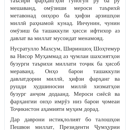
таъсири фарҳангҳои гуногун рӯ ба рӯ
мешаванд, омӯзиши мероси таърихӣ
метавонад онҳоро ба ҳифзи арзишҳои
миллӣ раҳнамоӣ кунад. Инчунин, чунин
омӯзиш ба ташаккули ҳисси ифтихор аз
давлат ва миллат мусоидат менамояд.
Нусратулло Махсум, Шириншоҳ Шоҳтемур
ва Нисор Муҳаммад аз ҷумлаи шахсиятҳои
бузурги таърихи миллати тоҷик ба ҳисоб
мераванд. Онҳо барои ташаккули
давлатдории миллӣ, ҳифзи фарҳанг ва
рушди худшиносии миллӣ хизматҳои
бузург анҷом додаанд. Мероси сиёсӣ ва
фарҳангии онҳо имрӯз низ барои ҷомеаи
Тоҷикистон аҳамияти муҳим дорад.
Дар даврони истиқлолият бо талошҳои
Пешвои миллат, Президенти Ҷумҳурии