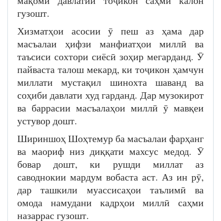
мақоми давлатии тоҷикон саҳми калон
гузошт.
Хизматҳои асосии ӯ пеш аз ҳама дар
масъалаи ҳифзи манфиатҳои миллӣ ва
таъсиси сохтори сиёсӣ зоҳир мегарданд. Ӯ
пайваста талош мекард, ки тоҷикон ҳамчун
миллати мустақил шинохта шаванд ва
соҳиби давлати худ гарданд. Дар музокирот
ва баррасии масъалаҳои миллӣ ӯ мавқеи
устувор дошт.
Шириншоҳ Шоҳтемур ба масъалаи фарҳанг
ва маориф низ диққати махсус медод. Ӯ
бовар дошт, ки рушди миллат аз
саводнокии мардум вобаста аст. Аз ин рӯ,
дар ташкили муассисаҳои таълимӣ ва
омода намудани кадрҳои миллӣ саҳми
назаррас гузошт.