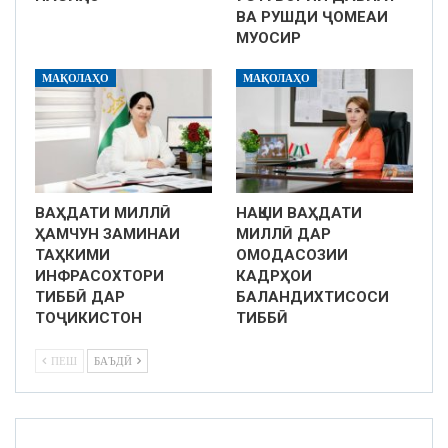
ВА РУШДИ ҶОМЕАИ
МУОСИР
МАҚОЛАҲО
МАҚОЛАҲО
ВАҲДАТИ МИЛЛӢ
НАҚШИ ВАҲДАТИ
ҲАМЧУН ЗАМИНАИ
МИЛЛӢ ДАР
ТАҲКИМИ
ОМОДАСОЗИИ
ИНФРАСОХТОРИ
КАДРҲОИ
ТИББӢ ДАР
БАЛАНДИХТИСОСИ
ТОҶИКИСТОН
ТИББӢ
ПЕШ
БАЪДӢ