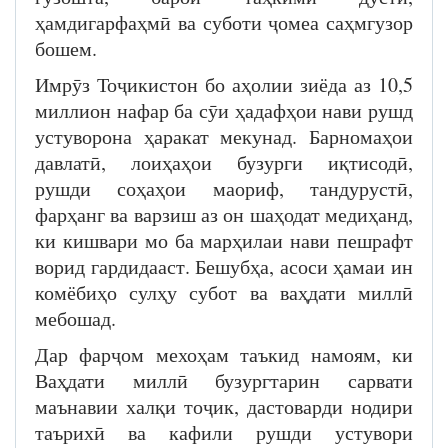
ҳамдигарфаҳмӣ ва суботи ҷомеа саҳмгузор
бошем.
Имрӯз Тоҷикистон бо аҳолии зиёда аз 10,5
миллион нафар ба сӯи ҳадафҳои нави рушд
устуворона ҳаракат мекунад. Барномаҳои
давлатӣ, лоиҳаҳои бузурги иқтисодӣ,
рушди соҳаҳои маориф, тандурустӣ,
фарҳанг ва варзиш аз он шаҳодат медиҳанд,
ки кишвари мо ба марҳилаи нави пешрафт
ворид гардидааст. Бешубҳа, асоси ҳамаи ин
комёбиҳо сулҳу субот ва ваҳдати миллӣ
мебошад.
Дар фарҷом мехоҳам таъкид намоям, ки
Ваҳдати миллӣ бузургтарин сарвати
маънавии халқи тоҷик, дастоварди нодири
таърихӣ ва кафили рушди устувори