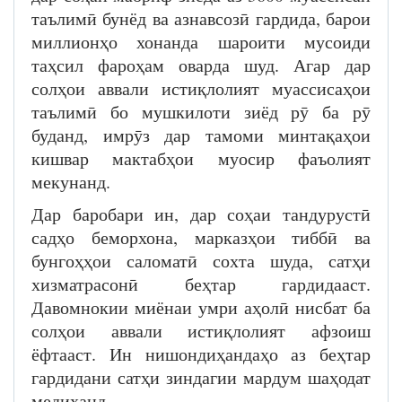
таълимӣ бунёд ва азнавсозӣ гардида, барои
миллионҳо хонанда шароити мусоиди
таҳсил фароҳам оварда шуд. Агар дар
солҳои аввали истиқлолият муассисаҳои
таълимӣ бо мушкилоти зиёд рӯ ба рӯ
буданд, имрӯз дар тамоми минтақаҳои
кишвар мактабҳои муосир фаъолият
мекунанд.
Дар баробари ин, дар соҳаи тандурустӣ
садҳо беморхона, марказҳои тиббӣ ва
бунгоҳҳои саломатӣ сохта шуда, сатҳи
хизматрасонӣ беҳтар гардидааст.
Давомнокии миёнаи умри аҳолӣ нисбат ба
солҳои аввали истиқлолият афзоиш
ёфтааст. Ин нишондиҳандаҳо аз беҳтар
гардидани сатҳи зиндагии мардум шаҳодат
медиҳанд.