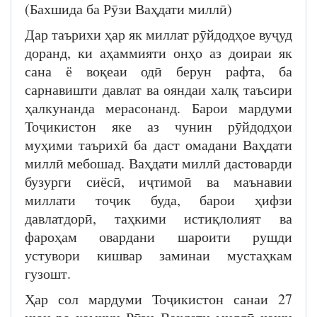
(Бахшида ба Рӯзи Ваҳдати миллӣ)
Дар таърихи ҳар як миллат рӯйдодҳое вуҷуд
доранд, ки аҳаммияти онҳо аз доираи як
сана ё воқеаи одӣ берун рафта, ба
сарнавишти давлат ва ояндаи халқ таъсири
ҳалкунанда мерасонанд. Барои мардуми
Тоҷикистон яке аз чунин рӯйдодҳои
муҳими таърихӣ ба даст омадани Ваҳдати
миллӣ мебошад. Ваҳдати миллӣ дастоварди
бузурги сиёсӣ, иҷтимоӣ ва маънавии
миллати тоҷик буда, барои ҳифзи
давлатдорӣ, таҳкими истиқлолият ва
фароҳам овардани шароити рушди
устувори кишвар заминаи мустаҳкам
гузошт.
Ҳар сол мардуми Тоҷикистон санаи 27