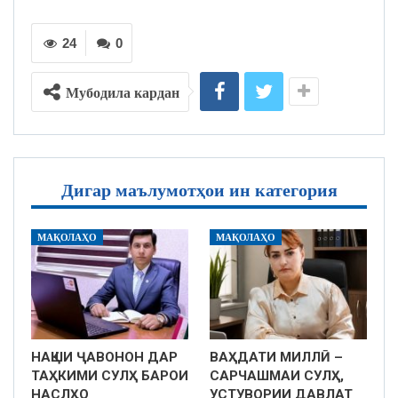
24
0
Мубодила кардан
Дигар маълумотҳои ин категория
МАҚОЛАҲО
МАҚОЛАҲО
НАҚШИ ҶАВОНОН ДАР
ВАҲДАТИ МИЛЛӢ –
ТАҲКИМИ СУЛҲ БАРОИ
САРЧАШМАИ СУЛҲ,
НАСЛҲО
УСТУВОРИИ ДАВЛАТ