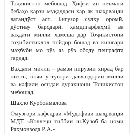
Тоҷикистон мебошад. Ҳифзи ин неъмати
бебаҳо қарзи муқаддаси ҳар як шаҳрванди
ватандӯст аст. Бигузор сулҳу оромӣ,
дӯстиву бародарӣ, ҳамдигарфаҳмӣ ва
ваҳдати миллӣ ҳамеша дар Тоҷикистони
соҳибистиқлол пойдор бошад ва кишвари
маҳбуби мо рӯз аз рӯз ободу пешрафта
гардад.
Ваҳдати миллӣ – рамзи пирӯзии хирад бар
низоъ, пояи устувори давлатдории миллӣ
ва кафили ояндаи дурахшони Тоҷикистон
мебошад.
Шаҳло Қурбонмалова
Омузгори кафедраи «Мудофиаи шаҳрвандӣ
МДТ «Коллеҷи тиббии ш.Кӯлоб ба номи
Раҳмонзода Р.А.»