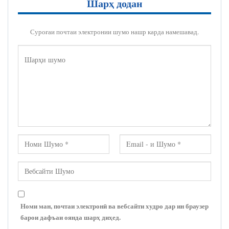
Шарҳ додан
Суроғаи почтаи электронии шумо нашр карда намешавад.
Номи ман, почтаи электронӣ ва вебсайти худро дар ин браузер
барои дафъаи оянда шарҳ диҳед.