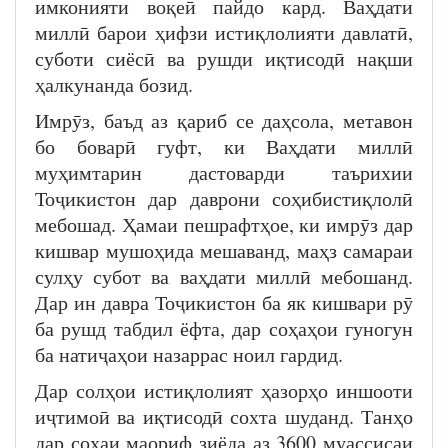
имконияти воқеӣ пайдо кард. Ваҳдати
миллӣ барои ҳифзи истиқлолияти давлатӣ,
суботи сиёсӣ ва рушди иқтисодӣ нақши
ҳалкунанда бозид.
Имрӯз, баъд аз қариб се даҳсола, метавон
бо боварӣ гуфт, ки Ваҳдати миллӣ
муҳимтарин дастоварди таърихии
Тоҷикистон дар даврони соҳибистиқлолӣ
мебошад. Ҳамаи пешрафтҳое, ки имрӯз дар
кишвар мушоҳида мешаванд, маҳз самараи
сулҳу субот ва ваҳдати миллӣ мебошанд.
Дар ин давра Тоҷикистон ба як кишвари рӯ
ба рушд табдил ёфта, дар соҳаҳои гуногун
ба натиҷаҳои назаррас ноил гардид.
Дар солҳои истиқлолият ҳазорҳо иншооти
иҷтимоӣ ва иқтисодӣ сохта шуданд. Танҳо
дар соҳаи маориф зиёда аз 3600 муассисаи