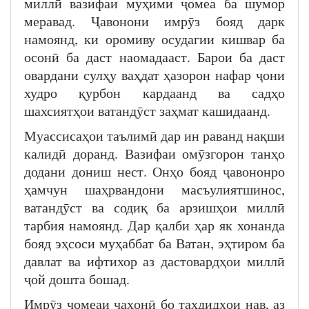
миллӣ вазифаи муҳими ҷомеа ба шумор
меравад. Ҷавонони имрӯз бояд дарк
намоянд, ки оромиву осудагии кишвар ба
осонӣ ба даст наомадааст. Барои ба даст
овардани сулҳу ваҳдат ҳазорон нафар ҷони
худро қурбон кардаанд ва садҳо
шахсиятҳои ватандӯст заҳмат кашидаанд.
Муассисаҳои таълимӣ дар ин раванд нақши
калидӣ доранд. Вазифаи омӯзгорон танҳо
додани дониш нест. Онҳо бояд ҷавононро
ҳамчун шаҳрвандони масъулиятшинос,
ватандӯст ва содиқ ба арзишҳои миллӣ
тарбия намоянд. Дар қалби ҳар як хонанда
бояд эҳсоси муҳаббат ба Ватан, эҳтиром ба
давлат ва ифтихор аз дастовардҳои миллӣ
ҷой дошта бошад.
Имрӯз ҷомеаи ҷаҳонӣ бо таҳдидҳои нав, аз