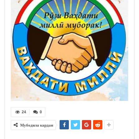
24
0
Мубодила кардан