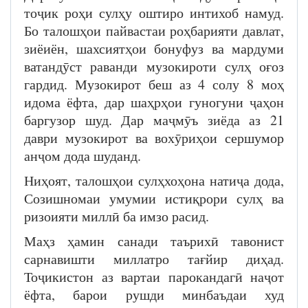
тоҷик роҳи сулҳу оштиро интихоб намуд.
Бо талошҳои пайвастаи роҳбарияти давлат,
зиёиён, шахсиятҳои бонуфуз ва мардуми
ватандӯст раванди музокироти сулҳ оғоз
гардид. Музокирот беш аз 4 солу 8 моҳ
идома ёфта, дар шаҳрҳои гуногуни ҷаҳон
баргузор шуд. Дар маҷмӯъ зиёда аз 21
даври музокирот ва вохӯриҳои сершумор
анҷом дода шуданд.
Ниҳоят, талошҳои сулҳхоҳона натиҷа дода,
Созишномаи умумии истиқрори сулҳ ва
ризоияти миллӣ ба имзо расид.
Маҳз ҳамин санади таърихӣ тавонист
сарнавишти миллатро тағйир диҳад.
Тоҷикистон аз вартаи парокандагӣ наҷот
ёфта, барои рушди минбаъдаи худ