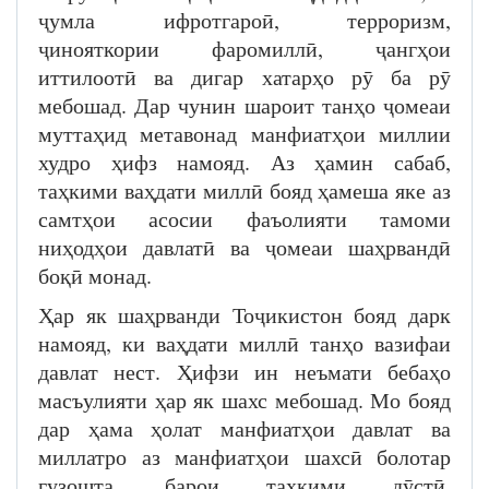
ҷумла ифротгароӣ, терроризм,
ҷинояткории фаромиллӣ, ҷангҳои
иттилоотӣ ва дигар хатарҳо рӯ ба рӯ
мебошад. Дар чунин шароит танҳо ҷомеаи
муттаҳид метавонад манфиатҳои миллии
худро ҳифз намояд. Аз ҳамин сабаб,
таҳкими ваҳдати миллӣ бояд ҳамеша яке аз
самтҳои асосии фаъолияти тамоми
ниҳодҳои давлатӣ ва ҷомеаи шаҳрвандӣ
боқӣ монад.
Ҳар як шаҳрванди Тоҷикистон бояд дарк
намояд, ки ваҳдати миллӣ танҳо вазифаи
давлат нест. Ҳифзи ин неъмати бебаҳо
масъулияти ҳар як шахс мебошад. Мо бояд
дар ҳама ҳолат манфиатҳои давлат ва
миллатро аз манфиатҳои шахсӣ болотар
гузошта, барои таҳкими дӯстӣ,