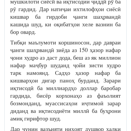
мушкилоти сиёсӣ ва иқтисодии ҷиддӣ рӯ ба
рӯ гардид. Дар натиҷаи ихтилофҳои сиёсӣ
кишвар ба гирдоби ҷанги шаҳрвандӣ
кашида шуд, ки оқибатҳои хеле вазнин ба
бор овард.
Тибқи маълумоти коршиносон, дар давраи
ҷанги шаҳрвандӣ зиёда аз 150 ҳазор нафар
ҷони худро аз даст дода, беш аз як миллион
нафар маҷбур шуданд ҷойи зисти худро
тарк намоянд. Садҳо ҳазор нафар ба
кишварҳои дигар паноҳ бурданд. Зарари
иқтисодӣ ба миллиардҳо доллар баробар
гардида, бисёр корхонаҳо аз фаъолият
бозмонданд, муассисаҳои иҷтимоӣ зарар
диданд ва иқтисодиёти миллӣ ба буҳрони
амиқ гирифтор шуд.
Дар чунин вазъияти ниҳоят душвор халқи