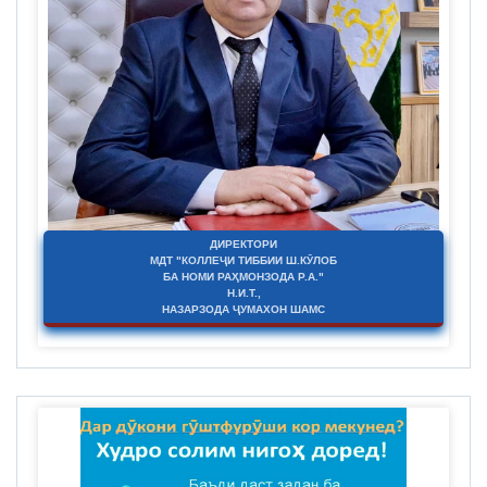
ДИРЕКТОРИ
МДТ "КОЛЛЕҶИ ТИББИИ Ш.КӮЛОБ
БА НОМИ РАҲМОНЗОДА Р.А."
Н.И.Т.,
НАЗАРЗОДА ҶУМАХОН ШАМС