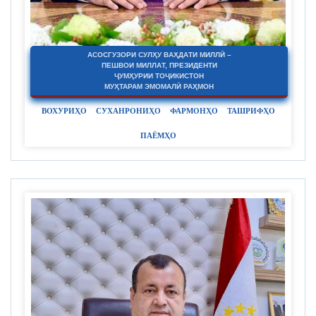
АСОСГУЗОРИ СУЛҲУ ВАҲДАТИ МИЛЛӢ –
ПЕШВОИ МИЛЛАТ, ПРЕЗИДЕНТИ
ҶУМҲУРИИ ТОҶИКИСТОН
МУҲТАРАМ ЭМОМАЛӢ РАҲМОН
ВОХУРИҲО
СУХАНРОНИҲО
ФАРМОНҲО
ТАШРИФҲО
ПАЁМҲО