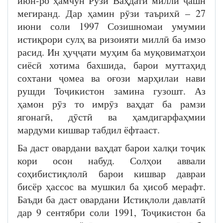
июн-ро ҳамчун Рӯзи Ваҳдати миллӣ ҷашн
мегиранд. Дар ҳамин рӯзи таърихӣ – 27
июни соли 1997 Созишномаи умумии
истиқрори сулҳ ва ризоияти миллӣ ба имзо
расид. Ин ҳуҷҷати муҳим ба муқовиматҳои
сиёсӣ хотима бахшида, барои муттаҳид
сохтани ҷомеа ва оғози марҳилаи нави
рушди Тоҷикистон замина гузошт. Аз
ҳамон рӯз то имрӯз ваҳдат ба рамзи
ягонагӣ, дӯстӣ ва ҳамдигарфаҳмии
мардуми кишвар табдил ёфтааст.
Ба даст овардани ваҳдат барои халқи тоҷик
кори осон набуд. Солҳои аввали
соҳибистиқлолӣ барои кишвар давраи
бисёр ҳассос ва мушкил ба ҳисоб мерафт.
Баъди ба даст овардани Истиқлоли давлатӣ
дар 9 сентябри соли 1991, Тоҷикистон ба