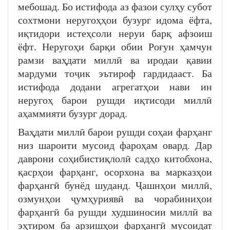
мебошад. Бо истифода аз фазои сулҳу субот
сохтмони неругоҳҳои бузург идома ёфта,
иқтидори истеҳсоли неруи барқ афзоиш
ёфт. Неругоҳи барқи обии Роғун ҳамчун
рамзи ваҳдати миллӣ ва иродаи қавии
мардуми тоҷик эътироф гардидааст. Ба
истифода додани агрегатҳои нави ин
неругоҳ барои рушди иқтисоди миллӣ
аҳаммияти бузург дорад.
Ваҳдати миллӣ барои рушди соҳаи фарҳанг
низ шароити мусоид фароҳам овард. Дар
даврони соҳибистиқлолӣ садҳо китобхона,
қасрҳои фарҳанг, осорхона ва марказҳои
фарҳангӣ бунёд шуданд. Ҷашнҳои миллӣ,
озмунҳои ҷумҳуриявӣ ва чорабиниҳои
фарҳангӣ ба рушди худшиносии миллӣ ва
эҳтиром ба арзишҳои фарҳангӣ мусоидат