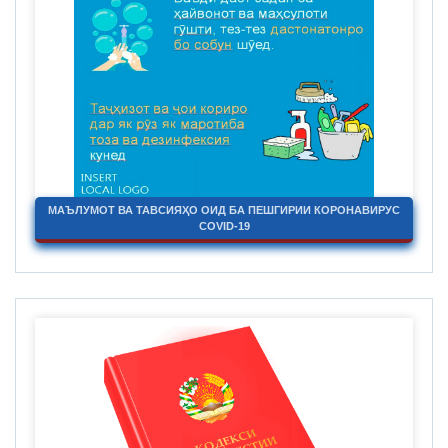
МАЪЛУМОТ ВА ТАВСИЯҲО ОИД БА ПЕШГИРИИ КОРОНАВИРУС
COVID-19