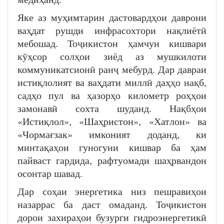
Яке аз муҳимтарин дастовардҳои даврони
ваҳдат рушди инфрасохтори нақлиётӣ
мебошад. Тоҷикистон ҳамчун кишвари
кӯҳсор солҳои зиёд аз мушкилоти
коммуникатсионӣ ранҷ мебурд. Дар давраи
истиқлолият ва ваҳдати миллӣ даҳҳо нақб,
садҳо пул ва ҳазорҳо километр роҳҳои
замонавӣ сохта шуданд. Нақбҳои
«Истиқлол», «Шаҳристон», «Хатлон» ва
«Чормағзак» имконият доданд, ки
минтақаҳои гуногуни кишвар ба ҳам
пайваст гардида, рафтуомади шаҳрвандон
осонтар шавад.
Дар соҳаи энергетика низ пешравиҳои
назаррас ба даст омаданд. Тоҷикистон
дорои захираҳои бузурги гидроэнергетикӣ