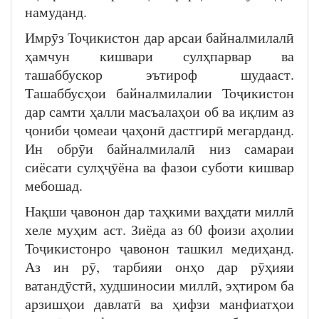
намуданд.
Имрӯз Тоҷикистон дар арсаи байналмилалӣ
ҳамчун кишвари сулҳпарвар ва
ташаббускор эътироф шудааст.
Ташаббусҳои байналмилалии Тоҷикистон
дар самти ҳалли масъалаҳои об ва иқлим аз
ҷониби ҷомеаи ҷаҳонӣ дастгирӣ мегарданд.
Ин обрӯи байналмилалӣ низ самараи
сиёсати сулҳҷӯёна ва фазои суботи кишвар
мебошад.
Нақши ҷавонон дар таҳкими ваҳдати миллӣ
хеле муҳим аст. Зиёда аз 60 фоизи аҳолии
Тоҷикистонро ҷавонон ташкил медиҳанд.
Аз ин рӯ, тарбияи онҳо дар рӯҳияи
ватандӯстӣ, худшиносии миллӣ, эҳтиром ба
арзишҳои давлатӣ ва ҳифзи манфиатҳои