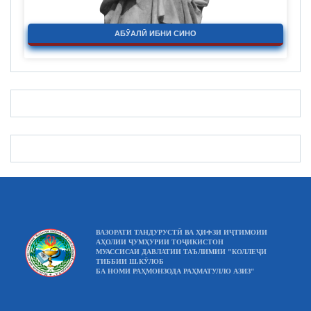
АБӮАЛӢ ИБНИ СИНО
ВАЗОРАТИ ТАНДУРУСТӢ ВА ҲИФЗИ ИҶТИМОИИ
АҲОЛИИ ҶУМҲУРИИ ТОҶИКИСТОН
МУАССИСАИ ДАВЛАТИИ ТАЪЛИМИИ "КОЛЛЕҶИ
ТИББИИ Ш.КӮЛОБ
БА НОМИ РАҲМОНЗОДА РАҲМАТУЛЛО АЗИЗ"