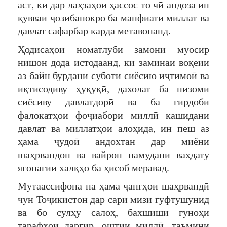
аст, ки дар лаҳзаҳои ҳассос то чӣ андоза ин
қувваи ҷозибанокро ба манфиати миллат ва
давлат сафарбар карда метавонанд.
Ҳодисаҳои номатлуби замони муосир
нишон дода истодаанд, ки заминаи воқеии
аз байн бурдани суботи сиёсию иҷтимоӣ ва
иқтисодиву ҳуқуқӣ, дахолат ба низоми
сиёсиву давлатдорӣ ва ба гирдоби
фалокатҳои фоҷиабори миллӣ кашидани
давлат ва миллатҳои алоҳида, ин пеш аз
ҳама ҷудоӣ андохтан дар миёни
шаҳрвандон ва вайрон намудани ваҳдату
ягонагии халқҳо ба ҳисоб меравад.
Мутаассифона на ҳама ҷангҳои шаҳрвандӣ
чун Тоҷикистон дар сари мизи гуфтушунид
ва бо сулҳу салоҳ, бахшиши гуноҳи
тарафҳои даргир, оштии миллӣ, таъмини