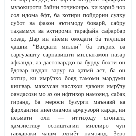
музокироти байни тоҷиконро, ки қариб чор
сол идома ёфт, ба хотири пойдории сулҳу
субот ва фазои эътимоду боварӣ, сабру
таҳаммул ва эҳтироми тарафайн сафарбар
созад. Дар ин айёми омодагӣ ба таҷлили
ҷашни “Ваҳдати миллӣ” ба таърих ва
саргузашту сарнавишти миллатамон назар
афканда, аз дастовардҳо ва бурду бохти он
ёдовар шудан зарур ва ҳатмӣ аст, ба он
хотир, ки имрӯзҳо бояд тамоми мардуми
кишвар, махсусан наслҳои ҷавони имрӯзу
ояндасози мо аз он ифтихор намоянд, сабақ
гиранд, ба мероси бузурги маънавӣ ва
фарҳангии ниёгонамон арҷгузорӣ карда, ин
неъмати олӣ — иттиҳоду ягонагӣ,
ҳамзистиву осоиштагии миллиро чун
гавҳараки чашм эҳтиёт намоянд. Зеро