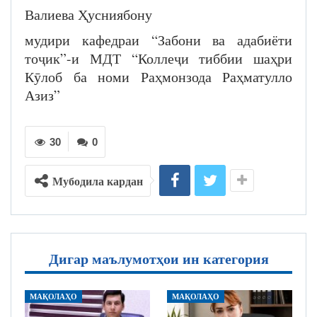
Валиева Ҳусниябону
мудири кафедраи “Забони ва адабиёти
тоҷик”-и МДТ “Коллеҷи тиббии шаҳри
Кӯлоб ба номи Раҳмонзода Раҳматулло
Азиз”
30
0
Мубодила кардан
Дигар маълумотҳои ин категория
МАҚОЛАҲО
МАҚОЛАҲО