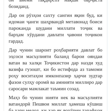
бозиданд.
Дар он рӯзҳои сахту сангин яқин буд, ки
идомаи ҷанги шаҳрвандӣ метавонад боиси
пароканда шудани миллати тоҷик ва
барҳам хӯрдани давлати ҷавони тоҷикон
гардад.
Дар чунин шароит роҳбарияти давлат бо
эҳсоси масъулияти баланд барои ояндаи
ватан ва халқи Тоҷикистон дар назди худ
вазифа гузошт, ки бо истифода аз тамоми
роҳу воситаҳои имконпазир ҳарчи зудтар
фазои сулҳу оромӣ ва амнияти миллиро дар
саросари мамлакат таъмин созад.
Маҳз бо чунин нияти нек ва масъулияти
ватандорӣ Пешвои миллат ҳамеша кӯшиш
ба харҷ медод, ки ҳар як вохӯрии тарафҳои