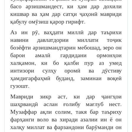
басо арзишмандест, ки ҳам дар дохили
кишвар ва ҳам дар сатҳи ҷаҳонӣ мавриди
қабулу омӯзиш қарор гирифт.
Аз ин рӯ, ваҳдати миллӣ дар таърихи
навини давлатдории миллати тоҷик
бозёфти арзишмандтарин мебошад, зеро он
барои амалӣ гардидани ормонҳои
халқамон, ки бо қалби пур аз умед
интизори сулҳу оромӣ ва дӯстиву
ҳамдигарфаҳмӣ буданд, заминаи воқеӣ
гузошт.
Мавриди зикр аст, ки дар ҷангҳои
шаҳрвандӣ аслан ғолибу мағлуб нест.
Музаффар ақли солим, такя бар таъриху
фарҳанги воло ва хиради азалии ин ё он
халқу миллат ва фарзандони барӯманди он