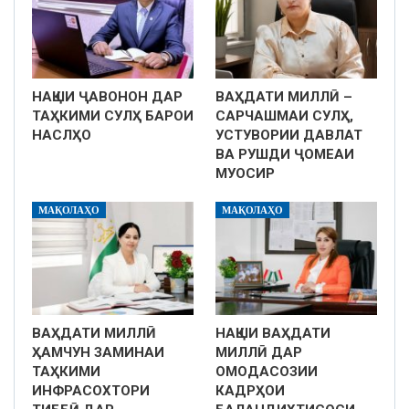
НАҚШИ ҶАВОНОН ДАР
ВАҲДАТИ МИЛЛӢ –
ТАҲКИМИ СУЛҲ БАРОИ
САРЧАШМАИ СУЛҲ,
НАСЛҲО
УСТУВОРИИ ДАВЛАТ
ВА РУШДИ ҶОМЕАИ
МУОСИР
МАҚОЛАҲО
МАҚОЛАҲО
ВАҲДАТИ МИЛЛӢ
НАҚШИ ВАҲДАТИ
ҲАМЧУН ЗАМИНАИ
МИЛЛӢ ДАР
ТАҲКИМИ
ОМОДАСОЗИИ
ИНФРАСОХТОРИ
КАДРҲОИ