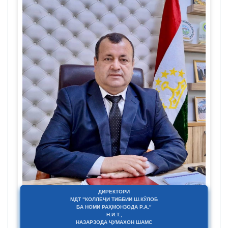
ДИРЕКТОРИ
МДТ "КОЛЛЕҶИ ТИББИИ Ш.КӮЛОБ
БА НОМИ РАҲМОНЗОДА Р.А."
Н.И.Т.,
НАЗАРЗОДА ҶУМАХОН ШАМС