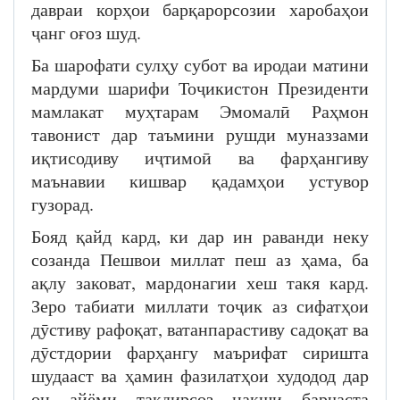
давраи корҳои барқарорсозии харобаҳои
ҷанг оғоз шуд.
Ба шарофати сулҳу субот ва иродаи матини
мардуми шарифи Тоҷикистон Президенти
мамлакат муҳтарам Эмомалӣ Раҳмон
тавонист дар таъмини рушди муназзами
иқтисодиву иҷтимоӣ ва фарҳангиву
маънавии кишвар қадамҳои устувор
гузорад.
Бояд қайд кард, ки дар ин раванди неку
созанда Пешвои миллат пеш аз ҳама, ба
ақлу заковат, мардонагии хеш такя кард.
Зеро табиати миллати тоҷик аз сифатҳои
дӯстиву рафоқат, ватанпарастиву садоқат ва
дӯстдории фарҳангу маърифат сиришта
шудааст ва ҳамин фазилатҳои худодод дар
он айёми тақдирсоз нақши барҷаста