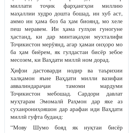
миллати тоҷик фарҳангҳои миллию
маҳаллии худро дошта бошад, ин хуб аст,
аммо ин ҳама боз ба ҳам биоянд, мо хеле
пеш меравем. Ин ҳама гулҳои гуногуне
ҳастанд, ки дар минтақаҳои мухталифи
Тоҷикистон мерӯянд, агар ҳамаи онҳоро мо
ба ҳам биёрем, як гулдастаи бисёр зебое
месозем, ки Ваҳдати миллӣ ном дорад.
Ҳифзи дастоварди нодир ва таърихии
халқамон яъне Ваҳдати милли вазифаи
аввалиндараҷаи тамоми мардуми
Тоҷикистон мебошад. Сардори давлат
муҳтарам Эмомалӣ Раҳмон дар яке аз
суханрониҳояшон дар арафаи иди Ваҳдати
миллӣ гуфта буданд:
“Мову Шумо бояд як нуқтаи бисёр