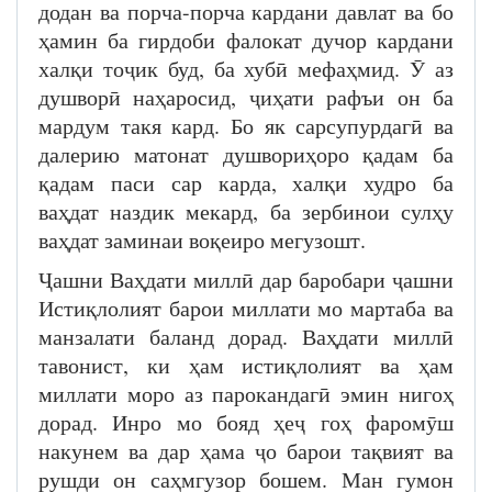
додан ва порча-порча кардани давлат ва бо
ҳамин ба гирдоби фалокат дучор кардани
халқи тоҷик буд, ба хубӣ мефаҳмид. Ӯ аз
душворӣ наҳаросид, ҷиҳати рафъи он ба
мардум такя кард. Бо як сарсупурдагӣ ва
далерию матонат душвориҳоро қадам ба
қадам паси сар карда, халқи худро ба
ваҳдат наздик мекард, ба зербинои сулҳу
ваҳдат заминаи воқеиро мегузошт.
Ҷашни Ваҳдати миллӣ дар баробари ҷашни
Истиқлолият барои миллати мо мартаба ва
манзалати баланд дорад. Ваҳдати миллӣ
тавонист, ки ҳам истиқлолият ва ҳам
миллати моро аз парокандагӣ эмин нигоҳ
дорад. Инро мо бояд ҳеҷ гоҳ фаромӯш
накунем ва дар ҳама ҷо барои тақвият ва
рушди он саҳмгузор бошем. Ман гумон