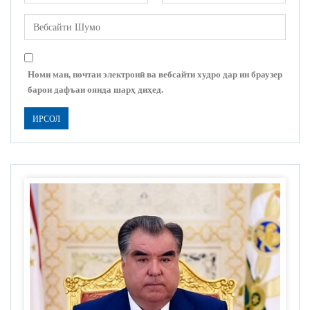
Номи ман, почтаи электронӣ ва вебсайти худро дар ин браузер
барои дафъаи оянда шарҳ диҳед.