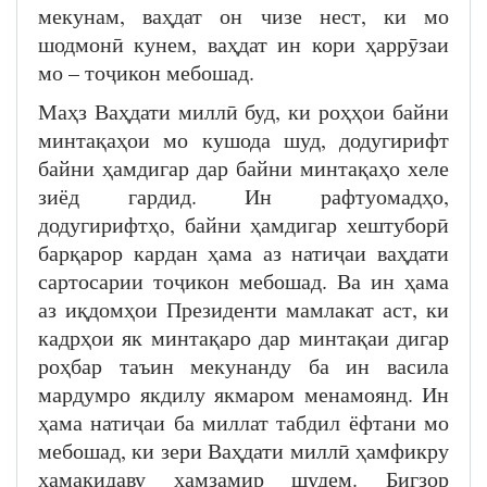
мекунам, ваҳдат он чизе нест, ки мо
шодмонӣ кунем, ваҳдат ин кори ҳаррӯзаи
мо – тоҷикон мебошад.
Маҳз Ваҳдати миллӣ буд, ки роҳҳои байни
минтақаҳои мо кушода шуд, додугирифт
байни ҳамдигар дар байни минтақаҳо хеле
зиёд гардид. Ин рафтуомадҳо,
додугирифтҳо, байни ҳамдигар хештуборӣ
барқарор кардан ҳама аз натиҷаи ваҳдати
сартосарии тоҷикон мебошад. Ва ин ҳама
аз иқдомҳои Президенти мамлакат аст, ки
кадрҳои як минтақаро дар минтақаи дигар
роҳбар таъин мекунанду ба ин васила
мардумро якдилу якмаром менамоянд. Ин
ҳама натиҷаи ба миллат табдил ёфтани мо
мебошад, ки зери Ваҳдати миллӣ ҳамфикру
ҳамақидаву ҳамзамир шудем. Бигзор