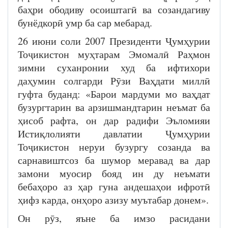
баҳри ободиву осоиштагӣ ва созандагиву
бунёдкорӣ умр ба сар мебарад.
26 июни соли 2007 Президенти Ҷумҳурии
Тоҷикистон муҳтарам Эмомалӣ Раҳмон
зимни суханронии худ ба ифтихори
даҳумин солгарди Рӯзи Ваҳдати миллӣ
гуфта буданд: «Барои мардуми мо ваҳдат
бузургтарин ва арзишмандтарин неъмат ба
ҳисоб рафта, он дар радифи Эъломияи
Истиқлолияти давлатии Ҷумҳурии
Тоҷикистон неруи бузургу созанда ва
сарнавиштсоз ба шумор меравад ва дар
замони муосир бояд ин ду неъмати
бебаҳоро аз ҳар гуна андешаҳои ифротӣ
ҳифз карда, онҳоро азизу муътабар донем».
Он рӯз, яъне ба имзо расидани