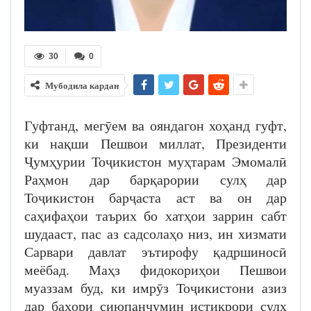
30
0
Мубодила кардан
Гуфтанд, мегӯем ва ояндагон хоҳанд гуфт,
ки нақши Пешвои миллат, Президенти
Ҷумҳурии Тоҷикистон муҳтарам Эмомалӣ
Раҳмон дар барқарории сулҳ дар
Тоҷикистон барҷаста аст ва он дар
саҳифаҳои таърих бо хатҳои заррин сабт
шудааст, пас аз садсолаҳо низ, ин хизмати
Сарвари давлат эътирофу қадршиносӣ
меёбад. Маҳз фидокориҳои Пешвои
муаззам буд, ки имрӯз Тоҷикистони азиз
дар баҳори сиюпанҷумин истиқрори сулҳ