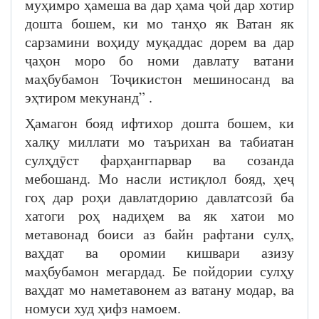
муҳимро ҳамеша ва дар ҳама ҷой дар хотир
дошта бошем, ки мо танҳо як Ватан як
сарзамини воҳиду муқаддас дорем ва дар
ҷаҳон моро бо номи давлату ватани
маҳбубамон Тоҷикистон мешиносанд ва
эҳтиром мекунанд” .
Ҳамагон бояд ифтихор дошта бошем, ки
халқу миллати мо таърихан ва табиатан
сулҳдӯст фарҳангпарвар ва созанда
мебошанд. Мо насли истиқлол бояд, ҳеҷ
гоҳ дар роҳи давлатдорию давлатсозӣ ба
хатоги роҳ надиҳем ва як хатои мо
метавонад боиси аз байн рафтани сулҳ,
ваҳдат ва оромии кишвари азизу
маҳбубамон мегардад. Бе пойдории сулҳу
ваҳдат мо наметавонем аз ватану модар, ва
номуси худ ҳифз намоем.