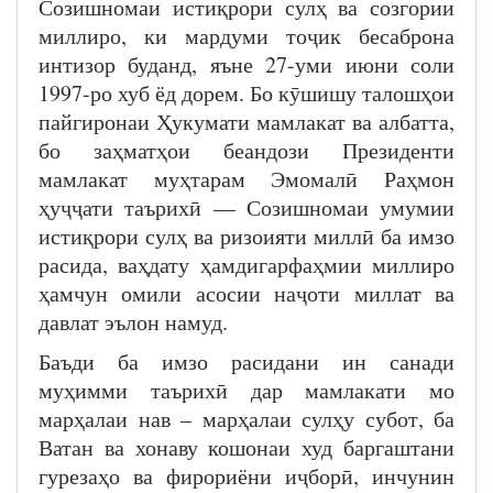
Созишномаи истиқрори сулҳ ва созгории
миллиро, ки мардуми тоҷик бесаброна
интизор буданд, яъне 27-уми июни соли
1997-ро хуб ёд дорем. Бо кӯшишу талошҳои
пайгиронаи Ҳукумати мамлакат ва албатта,
бо заҳматҳои беандози Президенти
мамлакат муҳтарам Эмомалӣ Раҳмон
ҳуҷҷати таърихӣ — Созишномаи умумии
истиқрори сулҳ ва ризоияти миллӣ ба имзо
расида, ваҳдату ҳамдигарфаҳмии миллиро
ҳамчун омили асосии наҷоти миллат ва
давлат эълон намуд.
Баъди ба имзо расидани ин санади
муҳимми таърихӣ дар мамлакати мо
марҳалаи нав – марҳалаи сулҳу субот, ба
Ватан ва хонаву кошонаи худ баргаштани
гурезаҳо ва фирориёни иҷборӣ, инчунин