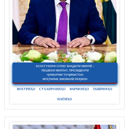
АСОСГУЗОРИ СУЛҲУ ВАҲДАТИ МИЛЛӢ –
ПЕШВОИ МИЛЛАТ, ПРЕЗИДЕНТИ
ҶУМҲУРИИ ТОҶИКИСТОН
МУҲТАРАМ ЭМОМАЛӢ РАҲМОН
ВОХУРИҲО
СУХАНРОНИҲО
ФАРМОНҲО
ТАШРИФҲО
ПАЁМҲО