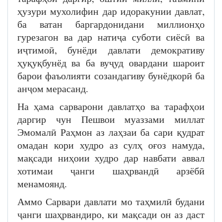
ҳузури мухолифин дар идоракунии давлат,
ба ватан баргардонидани миллионҳо
гурезагон ва дар натиҷа суботи сиёсӣ ва
иҷтимоӣ, бунёди давлати демокративу
ҳуқуқбунёд ва ба вуҷуд овардани шароит
барои фаъолияти созандагиву бунёдкорӣ ба
анҷом мерасанд.
На ҳама сарварони давлатҳо ва тарафҳои
даргир чун Пешвои муаззами миллат
Эмомалӣ Раҳмон аз лаҳзаи ба сари қудрат
омадан кори худро аз сулҳ оғоз намуда,
мақсади ниҳоии худро дар навбати аввал
хотимаи ҷанги шаҳрвандӣ арзёбӣ
менамоянд.
Аммо Сарвари давлати мо таҳмилӣ будани
ҷанги шаҳрвандиро, ки мақсади он аз даст