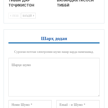
ТИББӢ ДАР
БАЛАНДИХТИСОСИ
ТОҶИКИСТОН
ТИББӢ
ПЕШ
БАЪДӢ
Шарҳ додан
Суроғаи почтаи электронии шумо нашр карда намешавад.