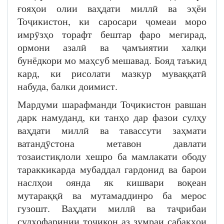
ғояҳои олии ваҳдати миллӣ ва эҳёи
Тоҷикистон, ки саросари ҷомеаи моро
имрӯзҳо торафт бештар фаро мегирад,
ормони азалӣ ва ҷамъиятии халқи
бунёдкори мо маҳсуб мешавад. Бояд таъкид
кард, ки рисолати мазкур муваққатӣ
набуда, балки доимист.
Мардуми шарафманди Тоҷикистон равшан
дарк намуданд, ки танҳо дар фазои сулҳу
ваҳдати миллӣ ва тавассути заҳмати
ватандӯстона метавон давлати
тозаистиқлоли хешро ба мамлакати ободу
тараккикарда мубаддал гардонид ва барои
наслҳои оянда як кишвари воқеан
мутараққӣ ва мутамаддинро ба мерос
гузошт. Ваҳдати миллӣ ва таҷрибаи
сулҳофаринии тоҷикон аз зумраи сабақҳои