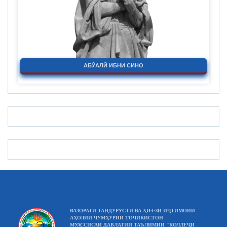
АБӮАЛӢ ИБНИ СИНО
ВАЗОРАТИ ТАНДУРУСТӢ ВА ҲИФЗИ ИҶТИМОИИ
АҲОЛИИ ҶУМҲУРИИ ТОҶИКИСТОН
МУАССИСАИ ДАВЛАТИИ ТАЪЛИМИИ "КОЛЛЕҶИ