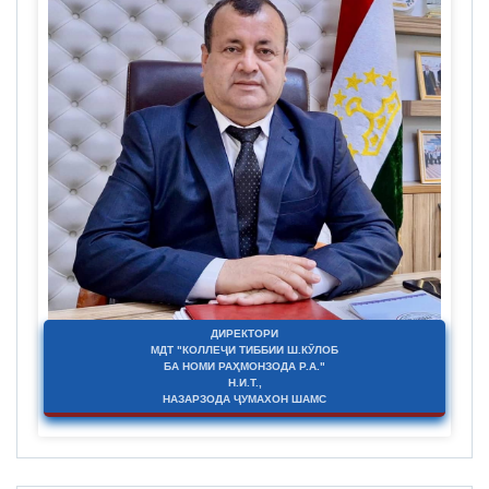
ДИРЕКТОРИ
МДТ "КОЛЛЕҶИ ТИББИИ Ш.КӮЛОБ
БА НОМИ РАҲМОНЗОДА Р.А."
Н.И.Т.,
НАЗАРЗОДА ҶУМАХОН ШАМС