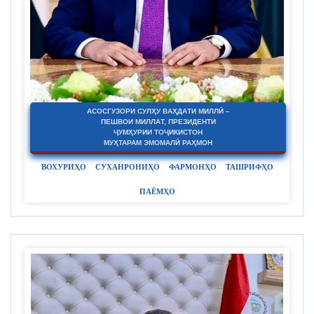
АСОСГУЗОРИ СУЛҲУ ВАҲДАТИ МИЛЛӢ –
ПЕШВОИ МИЛЛАТ, ПРЕЗИДЕНТИ
ҶУМҲУРИИ ТОҶИКИСТОН
МУҲТАРАМ ЭМОМАЛӢ РАҲМОН
ВОХУРИҲО
СУХАНРОНИҲО
ФАРМОНҲО
ТАШРИФҲО
ПАЁМҲО