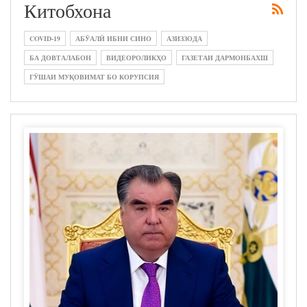
Китобхона
COVID-19
АБӮАЛӢ ИБНИ СИНО
АЗИЗЗОДА
БА ДОВТАЛАБОН
ВИДЕОРОЛИКҲО
ГАЗЕТАИ ДАРМОНБАХШ
ГӮШАИ МУҚОВИМАТ БО КОРУПСИЯ