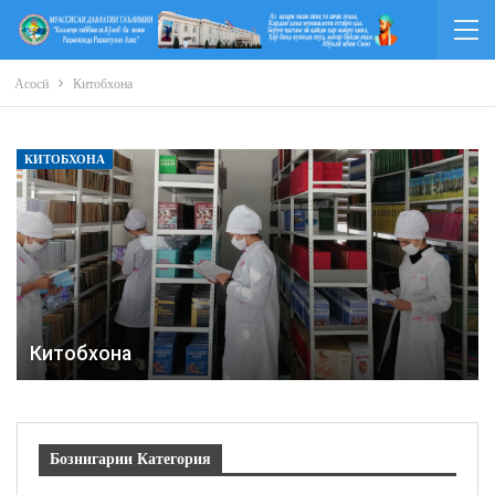
Асосӣ
Китобхона
КИТОБХОНА
Китобхона
Бознигарии Категория