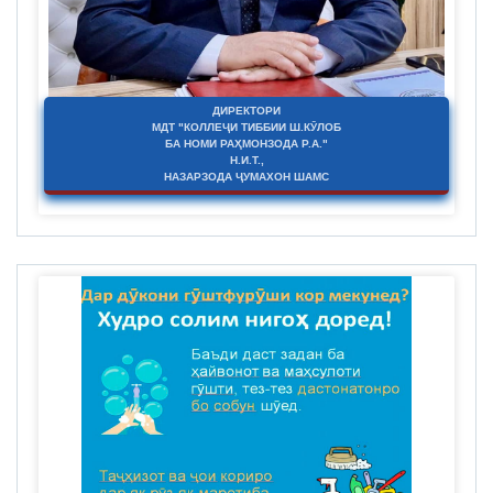
ДИРЕКТОРИ
МДТ "КОЛЛЕҶИ ТИББИИ Ш.КӮЛОБ
БА НОМИ РАҲМОНЗОДА Р.А."
Н.И.Т.,
НАЗАРЗОДА ҶУМАХОН ШАМС