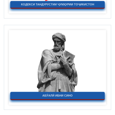
КОДЕКСИ ТАНДУРУСТИИ ҶУМҲУРИИ ТОҶИКИСТОН
АБӮАЛӢ ИБНИ СИНО