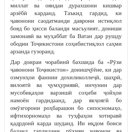
миллат ва ояндаи дурахшони кишвар
арзёбӣ карданд. Таъкид гардид, ки
ҷавонони саодатманди даврони истиқлол
бояд бо ҳисси баланди масъулият, дониши
замонавӣ ва муҳаббат ба Ватан дар рушду
ободии Тоҷикистони соҳибистиқлол саҳми
арзанда гузоранд.
Дар доираи чорабинӣ бахшида ба «Рӯзи
ҷавонони Тоҷикистон» донишҷӯёне, ки дар
озмунҳои фаннии дохиликоллеҷӣ, шаҳрӣ,
вилоятӣ ва ҷумҳуриявӣ, инчунин дар
мусобиқаҳои варзишӣ соҳиби ҷойҳои
намоён гардидаанд, дар якҷоягӣ бо
омӯзгорони роҳбарашон бо сипосномаҳо,
ифтихорномаҳо ва туҳфаҳои хотиравӣ
қадрдонӣ карда шуданд. Ин иқдом боиси
баланд гардидани рӯҳияи ҷавонон ва