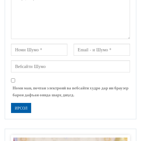
Номи ман, почтаи электронӣ ва вебсайти худро дар ин браузер
барои дафъаи оянда шарҳ диҳед.