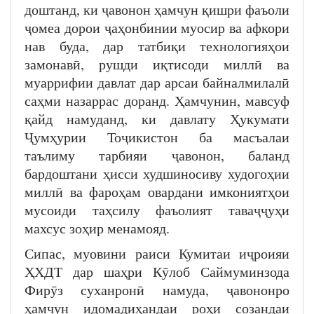
доштанд, ки ҷавонон ҳамчун қишри фаъоли
ҷомеа дорои ҷаҳонбинии муосир ва афкори
нав буда, дар татбиқи технологияҳои
замонавӣ, рушди иқтисоди миллӣ ва
муаррифии давлат дар арсаи байналмилалӣ
саҳми назаррас доранд. Ҳамчунин, мавсуф
қайд намуданд, ки давлату Ҳукумати
Ҷумҳурии Тоҷикистон ба масъалаи
таълиму тарбияи ҷавонон, баланд
бардоштани ҳисси худшиносиву худогоҳии
миллӣ ва фароҳам овардани имкониятҳои
мусоиди таҳсилу фаъолият таваҷҷуҳи
махсус зоҳир менамояд.
Сипас, муовини раиси Кумитаи иҷроияи
ҲХДТ дар шаҳри Кӯлоб Саймуминзода
Фирӯз суханронӣ намуда, ҷавононро
ҳамчун идомадиҳандаи роҳи созандаи