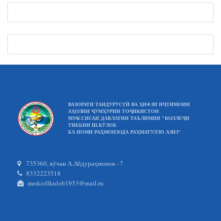
ВАЗОРАТИ ТАНДУРУСТӢ ВА ҲИФЗИ ИҶТИМОИИ
АҲОЛИИ ҶУМҲУРИИ ТОҶИКИСТОН
МУАССИСАИ ДАВЛАТИИ ТАЪЛИМИИ "КОЛЛЕҶИ
ТИББИИ Ш.КӮЛОБ
БА НОМИ РАҲМОНЗОДА РАҲМАТУЛЛО АЗИЗ"
735360, кӯчаи А.Абдураҳмонов - 7
8332223518
medcollkulob1953@mail.ru