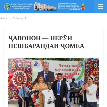
Асосӣ
Хабарҳо
ҶАВОНОН — НЕРӮИ
ПЕШБАРАНДАИ ҶОМЕА