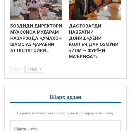
БОЗДИДИ ДИРЕКТОРИ
ДАСТОВАРДИ
МУАССИСА МУҲТАРАМ
НАВБАТИИ
НАЗАРЗОДА ҶУМАХОН
ДОНИШҶӮЁНИ
ШАМС АЗ ҶАРАЁНИ
КОЛЛЕҶ ДАР ОЗМУНИ
АТТЕСТАТСИЯИ…
«ИЛМ — ФУРӮҒИ
МАЪРИФАТ»
ПЕШ
БАЪДӢ
Шарҳ додан
Суроғаи почтаи электронии шумо нашр карда намешавад.