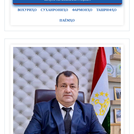
ВОХУРИҲО
СУХАНРОНИҲО
ФАРМОНҲО
ТАШРИФҲО
ПАЁМҲО