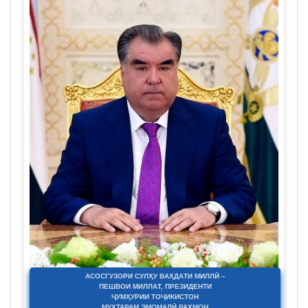
АСОСГУЗОРИ СУЛҲУ ВАҲДАТИ МИЛЛӢ –
ПЕШВОИ МИЛЛАТ, ПРЕЗИДЕНТИ
ҶУМҲУРИИ ТОҶИКИСТОН
МУҲТАРАМ ЭМОМАЛӢ РАҲМОН