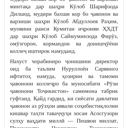
минтақа дар шаҳри Кӯлоб Шарифзода
Дилшод, мудири бахши кор бо ҷавонон ва
варзиши шаҳри Кӯлоб Абдуллоев Раҳим,
муовини раиси Кумитаи иҷроияи ҲХДТ
дар шаҳри Кӯлоб Саймуминзода Фирӯз,
омӯзгорон, кормандон ва донишҷӯёни
коллеҷ иштирок намуданд.
Нахуст чорабиниро ҷонишини директор
оид ба таълим Нуруллоён Сарвиноз
ифтитоҳ намуда, ҳозирин ва тамоми
ҷавонони коллеҷро ба муносибати «Рӯзи
ҷавонони Тоҷикистон» самимона табрик
гуфтанд. Қайд гардид, ки сиёсати давлатии
ҷавонон аз рӯзҳои аввали соҳибистиқлолии
кишвар таҳти таваҷҷуҳи хосаи Асосгузори
сулҳу ваҳдати миллӣ — Пешвои миллат,
Президенти Ҷумҳурии Тоҷикистон