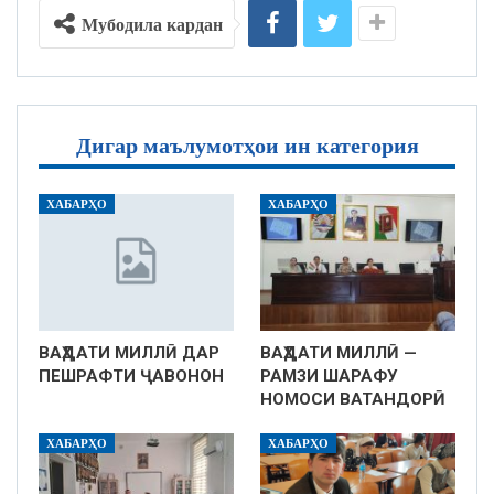
Мубодила кардан
Дигар маълумотҳои ин категория
ХАБАРҲО
ХАБАРҲО
ВАҲДАТИ МИЛЛӢ ДАР
ВАҲДАТИ МИЛЛӢ —
ПЕШРАФТИ ҶАВОНОН
РАМЗИ ШАРАФУ
НОМОСИ ВАТАНДОРӢ
ХАБАРҲО
ХАБАРҲО