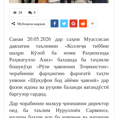
19
0
Мубодила кардан
Санаи 20.05.2026 дар саҳни Муассисаи
давлатии таълимии «Коллеҷи тиббии
шаҳри Кӯлоб ба номи Раҳмонзода
Раҳматулло Азиз» бахшида ба таҷлили
бошукӯҳи «Рӯзи ҷавонони Тоҷикистон»
чорабинии фарҳангию фароғатӣ таҳти
унвони «Шукуфон бод айёми ҷавонӣ» дар
фазои идона ва руҳияи баланди ватандӯстӣ
баргузор гардид.
Дар чорабинии мазкур ҷонишини директор
оид ба таълим Нуруллоён Сарвиноз,
мудири бахши кор бо ҷавонон ва варзиши