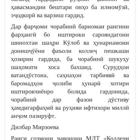
ҳавасмандии бештари онҳо ба илмомӯзӣ,
эҷодкорӣ ва варзиш гардид.
Дар фарҷоми чорабинӣ барномаи рангини
фарҳангӣ бо иштироки сарояндагони
шинохтаи шаҳри Кӯлоб ва ҳунарнамоии
донишҷӯёни фаъоли коллеҷ пешкаши
ҳозирин гардида, ба чорабинӣ шукуҳу
шаҳомати хоса бахшид. Сурудҳои
ватандӯстона, саҳнаҳои тарбиявӣ ва
баромадҳои ҷолиби ҳунарӣ хотири
иштирокчиёнро болида гардонида,
чорабинӣ дар фазои дӯстиву
ҳамдигарфаҳмӣ ва руҳияи ифтихори миллӣ
анҷом пазируфт.
Дилбар Мирзоева
Раиси созмони ҷавонони МДТ «Коллеҷи