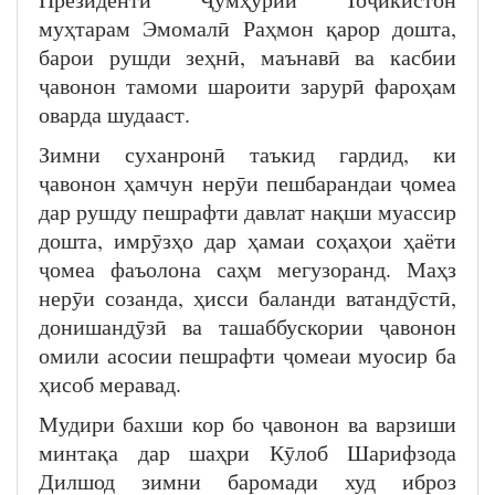
муҳтарам Эмомалӣ Раҳмон қарор дошта,
барои рушди зеҳнӣ, маънавӣ ва касбии
ҷавонон тамоми шароити зарурӣ фароҳам
оварда шудааст.
Зимни суханронӣ таъкид гардид, ки
ҷавонон ҳамчун нерӯи пешбарандаи ҷомеа
дар рушду пешрафти давлат нақши муассир
дошта, имрӯзҳо дар ҳамаи соҳаҳои ҳаёти
ҷомеа фаъолона саҳм мегузоранд. Маҳз
нерӯи созанда, ҳисси баланди ватандӯстӣ,
донишандӯзӣ ва ташаббускории ҷавонон
омили асосии пешрафти ҷомеаи муосир ба
ҳисоб меравад.
Мудири бахши кор бо ҷавонон ва варзиши
минтақа дар шаҳри Кӯлоб Шарифзода
Дилшод зимни баромади худ иброз