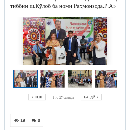
тиббии ш.Кӯлоб ба номи Раҳмонзода.Р.А»
ПЕШ
1
то
27
саҳифа
БАЪДӢ
19
0