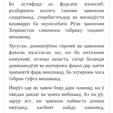
Бо истифода аз фурсати муносиб,
роҳбарияти коллеҷ тамоми ҷавонони
саодатманд, соҳибистеъдод ва ватандӯсти
кишварро ба муносибати Рӯзи ҷавонони
Тоҷикистон самимона табрику таҳният
менамояд.
Хусусан, донишҷӯёни гиромӣ ва ҷавонони
фаъоли муассисаи мо, ки бо интизоми
намунавӣ, ахлоқи шоиста, сатҳи баланди
донишандӯзӣ ва иштироки фаъол дар ҳаёти
ҷамъиятӣ фарқ мекунанд, бо эҳтироми хоса
табрик гуфта мешаванд.
Имрӯз ҳар як ҷавон бояд дарк намояд, ки ӯ
ояндаи давлат ва ҷомеа мебошад. Аз ин рӯ,
зарур аст, ки ҷавонон пайваста дониш
омӯзанд, касбият пайдо намоянд,