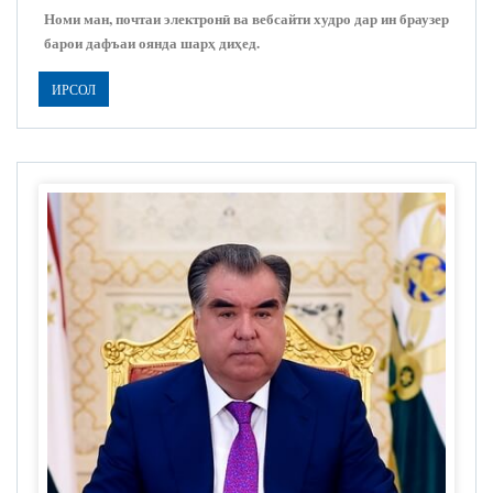
Номи ман, почтаи электронӣ ва вебсайти худро дар ин браузер
барои дафъаи оянда шарҳ диҳед.