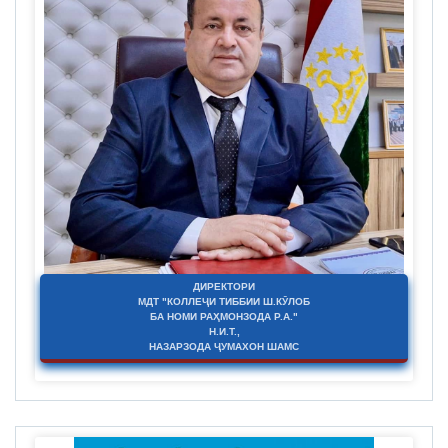
ДИРЕКТОРИ
МДТ "КОЛЛЕҶИ ТИББИИ Ш.КӮЛОБ
БА НОМИ РАҲМОНЗОДА Р.А."
Н.И.Т.,
НАЗАРЗОДА ҶУМАХОН ШАМС