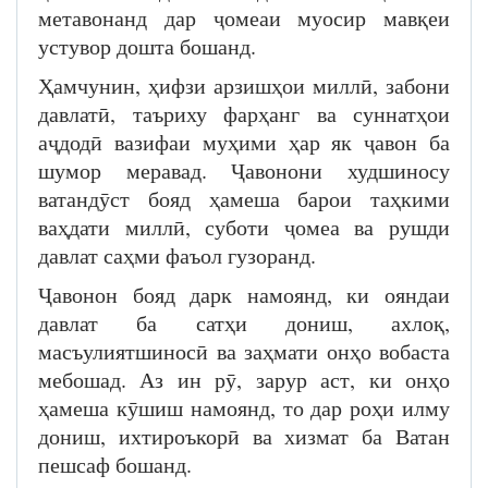
метавонанд дар ҷомеаи муосир мавқеи
устувор дошта бошанд.
Ҳамчунин, ҳифзи арзишҳои миллӣ, забони
давлатӣ, таъриху фарҳанг ва суннатҳои
аҷдодӣ вазифаи муҳими ҳар як ҷавон ба
шумор меравад. Ҷавонони худшиносу
ватандӯст бояд ҳамеша барои таҳкими
ваҳдати миллӣ, суботи ҷомеа ва рушди
давлат саҳми фаъол гузоранд.
Ҷавонон бояд дарк намоянд, ки ояндаи
давлат ба сатҳи дониш, ахлоқ,
масъулиятшиносӣ ва заҳмати онҳо вобаста
мебошад. Аз ин рӯ, зарур аст, ки онҳо
ҳамеша кӯшиш намоянд, то дар роҳи илму
дониш, ихтироъкорӣ ва хизмат ба Ватан
пешсаф бошанд.