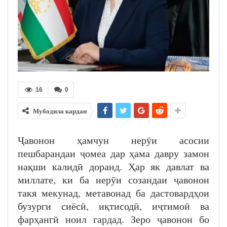
16
0
Мубодила кардан
Ҷавонон ҳамчун нерӯи асосии
пешбарандаи ҷомеа дар ҳама давру замон
нақши калидӣ доранд. Ҳар як давлат ва
миллате, ки ба нерӯи созандаи ҷавонон
такя мекунад, метавонад ба дастовардҳои
бузурги сиёсӣ, иқтисодӣ, иҷтимоӣ ва
фарҳангӣ ноил гардад. Зеро ҷавонон бо