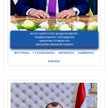
АСОСГУЗОРИ СУЛҲУ ВАҲДАТИ МИЛЛӢ –
ПЕШВОИ МИЛЛАТ, ПРЕЗИДЕНТИ
ҶУМҲУРИИ ТОҶИКИСТОН
МУҲТАРАМ ЭМОМАЛӢ РАҲМОН
ВОХУРИҲО
СУХАНРОНИҲО
ФАРМОНҲО
ТАШРИФҲО
ПАЁМҲО