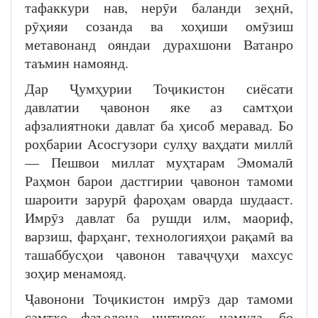
тафаккури нав, нерӯи баланди зеҳнӣ,
рӯҳияи созанда ва хоҳиши омӯзиш
метавонанд ояндаи дурахшони Ватанро
таъмин намоянд.
Дар Ҷумҳурии Тоҷикистон сиёсати
давлатии ҷавонон яке аз самтҳои
афзалиятноки давлат ба ҳисоб меравад. Бо
роҳбарии Асосгузори сулҳу ваҳдати миллӣ
— Пешвои миллат муҳтарам Эмомалӣ
Раҳмон барои дастгирии ҷавонон тамоми
шароити зарурӣ фароҳам оварда шудааст.
Имрӯз давлат ба рушди илм, маориф,
варзиш, фарҳанг, технологияҳои рақамӣ ва
ташаббусҳои ҷавонон таваҷҷуҳи махсус
зоҳир менамояд.
Ҷавонони Тоҷикистон имрӯз дар тамоми
самтҳо фаъолона иштирок намуда, бо