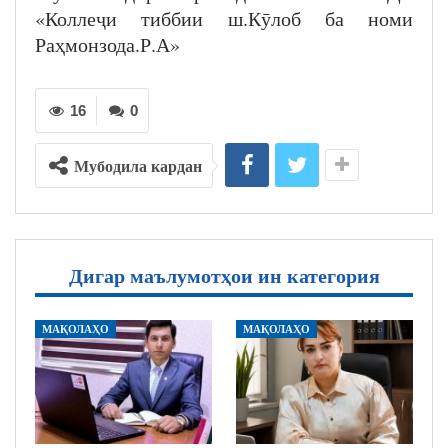
«Коллеҷи тиббии ш.Кӯлоб ба номи
Раҳмонзода.Р.А»
16
0
Мубодила кардан
Дигар маълумотҳои ин категория
МАҚОЛАҲО
МАҚОЛАҲО