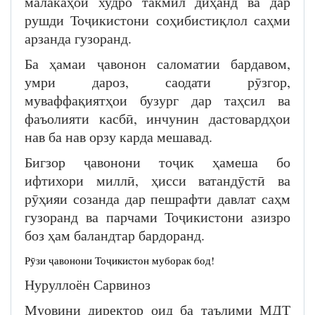
малакаҳои худро такмил диҳанд ва дар
рушди Тоҷикистони соҳибистиқлол саҳми
арзанда гузоранд.
Ба ҳамаи ҷавонон саломатии бардавом,
умри дароз, саодати рӯзгор,
муваффақиятҳои бузург дар таҳсил ва
фаъолияти касбӣ, инчунин дастовардҳои
нав ба нав орзу карда мешавад.
Бигзор ҷавонони тоҷик ҳамеша бо
ифтихори миллӣ, ҳисси ватандӯстӣ ва
рӯҳияи созанда дар пешрафти давлат саҳм
гузоранд ва парчами Тоҷикистони азизро
боз ҳам баландтар бардоранд.
Рӯзи ҷавонони Тоҷикистон муборак бод!
Нуруллоён Сарвиноз
Муовини директор оид ба таълими МДТ