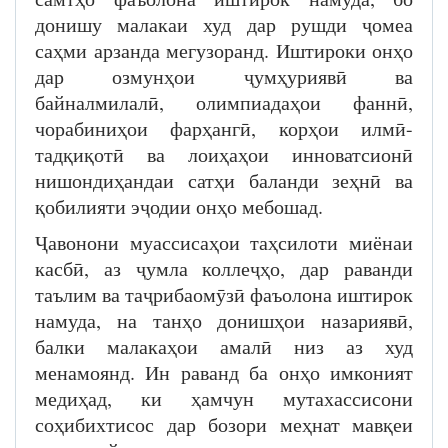
донишу малакаи худ дар рушди ҷомеа
саҳми арзанда мегузоранд. Иштироки онҳо
дар озмунҳои ҷумҳуриявӣ ва
байналмилалӣ, олимпиадаҳои фаннӣ,
чорабиниҳои фарҳангӣ, корҳои илмӣ-
тадқиқотӣ ва лоиҳаҳои инноватсионӣ
нишондиҳандаи сатҳи баланди зеҳнӣ ва
қобилияти эҷодии онҳо мебошад.
Ҷавонони муассисаҳои таҳсилоти миёнаи
касбӣ, аз ҷумла коллеҷҳо, дар раванди
таълим ва таҷрибаомӯзӣ фаъолона иштирок
намуда, на танҳо донишҳои назариявӣ,
балки малакаҳои амалӣ низ аз худ
менамоянд. Ин раванд ба онҳо имконият
медиҳад, ки ҳамчун мутахассисони
соҳибихтисос дар бозори меҳнат мавқеи