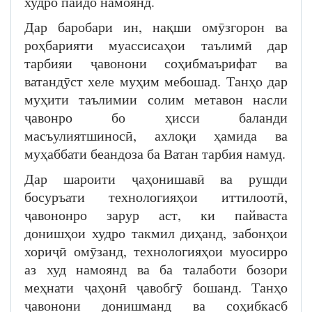
худро пайдо намоянд.
Дар баробари ин, нақши омӯзгорон ва
роҳбарияти муассисаҳои таълимӣ дар
тарбияи ҷавонони соҳибмаърифат ва
ватандӯст хеле муҳим мебошад. Танҳо дар
муҳити таълимии солим метавон насли
ҷавонро бо ҳисси баланди
масъулиятшиносӣ, ахлоқи ҳамида ва
муҳаббати беандоза ба Ватан тарбия намуд.
Дар шароити ҷаҳонишавӣ ва рушди
босуръати технологияҳои иттилоотӣ,
ҷавононро зарур аст, ки пайваста
донишҳои худро такмил диҳанд, забонҳои
хориҷӣ омӯзанд, технологияҳои муосирро
аз худ намоянд ва ба талаботи бозори
меҳнати ҷаҳонӣ ҷавобгӯ бошанд. Танҳо
ҷавонони донишманд ва соҳибкасб