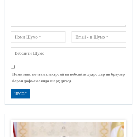
Номи ман, почтаи электронӣ ва вебсайти худро дар ин браузер
барои дафъаи оянда шарҳ диҳед.