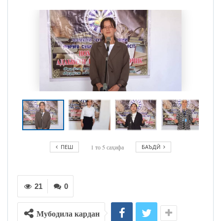
ПЕШ
1
то
5
саҳифа
БАЪДӢ
21
0
Мубодила кардан