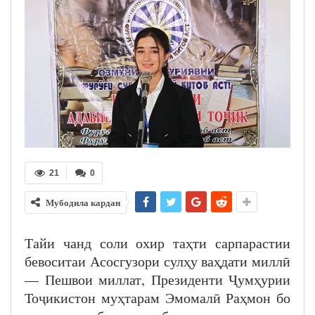
21
0
Мубодила кардан
Тайи чанд соли охир таҳти сарпарастии
бевоситаи Асосгузори сулҳу ваҳдати миллӣ
— Пешвои миллат, Президенти Ҷумҳурии
Тоҷикистон муҳтарам Эмомалӣ Раҳмон бо