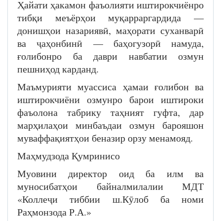
Ҳайати ҳакамон фаъолияти иштирокчиёнро
тибқи меъёрҳои муқарраргардида —
донишҳои назариявӣ, маҳорати суханварӣ
ва ҷаҳонбинӣ — баҳогузорӣ намуда,
ғолибонро ба даври навбатии озмун
пешниҳод карданд.
Маъмурияти муассиса ҳамаи ғолибон ва
иштирокчиёни озмунро барои иштироки
фаъолона табрику таҳният гуфта, дар
марҳилаҳои минбаъдаи озмун барояшон
муваффақиятҳои беназир орзу менамояд.
Маҳмудзода Қумринисо
Муовини директор оид ба илм ва
муносибатҳои байналмилалии МДТ
«Коллеҷи тиббии ш.Кӯлоб ба номи
Раҳмонзода Р.А.»