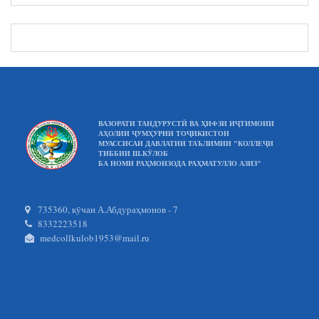
ВАЗОРАТИ ТАНДУРУСТӢ ВА ҲИФЗИ ИҶТИМОИИ
АҲОЛИИ ҶУМҲУРИИ ТОҶИКИСТОН
МУАССИСАИ ДАВЛАТИИ ТАЪЛИМИИ "КОЛЛЕҶИ
ТИББИИ Ш.КӮЛОБ
БА НОМИ РАҲМОНЗОДА РАҲМАТУЛЛО АЗИЗ"
735360, кӯчаи А.Абдураҳмонов - 7
8332223518
medcollkulob1953@mail.ru