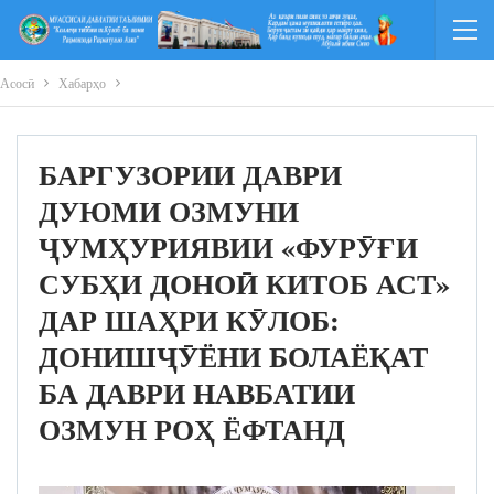
Асосӣ
Хабарҳо
БАРГУЗОРИИ ДАВРИ
ДУЮМИ ОЗМУНИ
ҶУМҲУРИЯВИИ «ФУРӮҒИ
СУБҲИ ДОНОӢ КИТОБ АСТ»
ДАР ШАҲРИ КӮЛОБ:
ДОНИШҶӮЁНИ БОЛАЁҚАТ
БА ДАВРИ НАВБАТИИ
ОЗМУН РОҲ ЁФТАНД