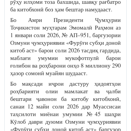
рӯҳу илҳоми тоза бахшида, шавқу рағбатро
ба китобхонӣ боз ҳам бештар намудааст.
Бо Амри Президенти Ҷумҳурии
Тоҷикистон муҳтарам Эмомалӣ Раҳмон аз
1 январи соли 2026, № АП–951, баргузории
Озмуни ҷумҳуриявии «Фурӯғи субҳи доноӣ
китоб аст» барои соли 2026 тасдиқ гардида,
маблағи умумии мукофотпулӣ барои
ғолибон ва роҳбарони онҳо 8 миллиону 290
ҳазор сомонӣ муайян шудааст.
Бо мақсади иҷрои дастуру ҳидоятҳои
роҳбарияти олии мамлакат ва ҷалби
бештари ҷавонон ба китобу китобхонӣ,
санаи 12 майи соли 2026 дар Муассисаи
таҳсилоти миёнаи умумии №45 шаҳри
Кӯлоб даври дуюми Озмуни ҷумҳуриявии
«Фурӯғи субҳи доноӣ китоб аст» баргузор