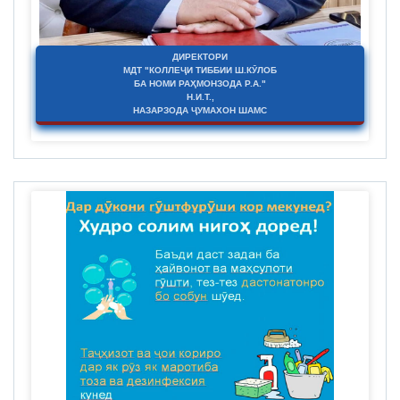
ДИРЕКТОРИ
МДТ "КОЛЛЕҶИ ТИББИИ Ш.КӮЛОБ
БА НОМИ РАҲМОНЗОДА Р.А."
Н.И.Т.,
НАЗАРЗОДА ҶУМАХОН ШАМС