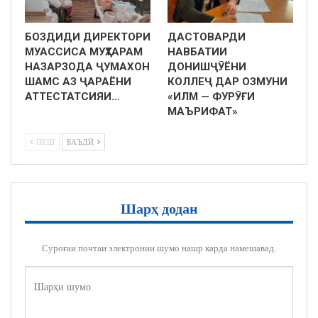
БОЗДИДИ ДИРЕКТОРИ
ДАСТОВАРДИ
МУАССИСА МУҲТАРАМ
НАВБАТИИ
НАЗАРЗОДА ҶУМАХОН
ДОНИШҶӮЁНИ
ШАМС АЗ ҶАРАЁНИ
КОЛЛЕҶ ДАР ОЗМУНИ
АТТЕСТАТСИЯИ…
«ИЛМ — ФУРӮҒИ
МАЪРИФАТ»
ПЕШ
БАЪДӢ
Шарҳ додан
Суроғаи почтаи электронии шумо нашр карда намешавад.