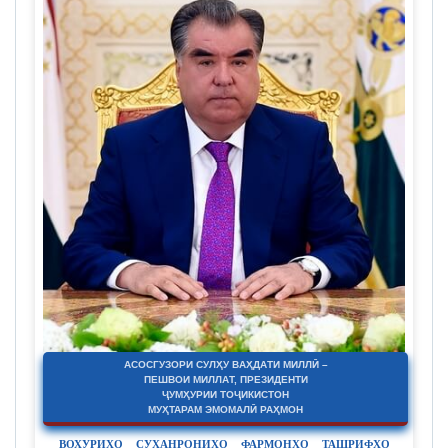
АСОСГУЗОРИ СУЛҲУ ВАҲДАТИ МИЛЛӢ –
ПЕШВОИ МИЛЛАТ, ПРЕЗИДЕНТИ
ҶУМҲУРИИ ТОҶИКИСТОН
МУҲТАРАМ ЭМОМАЛӢ РАҲМОН
ВОХУРИҲО
СУХАНРОНИҲО
ФАРМОНҲО
ТАШРИФҲО