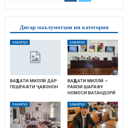
Дигар маълумотҳои ин категория
ХАБАРҲО
ХАБАРҲО
ВАҲДАТИ МИЛЛӢ ДАР
ВАҲДАТИ МИЛЛӢ —
ПЕШРАФТИ ҶАВОНОН
РАМЗИ ШАРАФУ
НОМОСИ ВАТАНДОРӢ
ХАБАРҲО
ХАБАРҲО