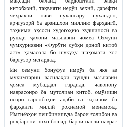
мақсади баланд бардоштани завқи
китобхонӣ, тақвияти нерӯи зеҳнӣ, дарёфти
чеҳраҳои нави суханвару сухандон,
арҷгузорӣ ба арзишҳои миллию фарҳангӣ,
таҳкими эҳсоси худогоҳию худшиносӣ ва
рушди ҷаҳони маънавии ҷомеа Озмуни
ҷумҳуриявии «Фурӯғи субҳи доноӣ китоб
аст» ҳамасола бо шукуҳу шаҳомати хос
баргузор мегардад.
Ин озмуни бонуфуз имрӯз ба яке аз
муҳимтарин василаҳои рушди маънавии
ҷомеа мубаддал гардида, ҷавонону
наврасонро ба мутолиаи китоб, омӯзиши
осори гаронбаҳои адабӣ ва эҳтиром ба
фарҳанги миллӣ роҳнамоӣ менамояд.
Имтиёзҳои пешбинишуда барои ғолибон ва
роҳбарони онҳо бошад, барои насли наврас