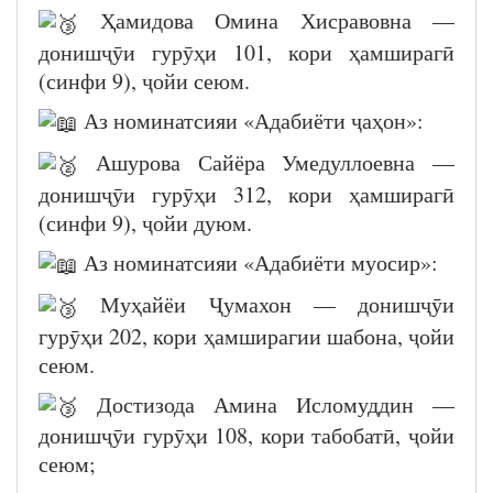
Ҳамидова Омина Хисравовна —
донишҷӯи гурӯҳи 101, кори ҳамширагӣ
(синфи 9), ҷойи сеюм.
Аз номинатсияи «Адабиёти ҷаҳон»:
Ашурова Сайёра Умедуллоевна —
донишҷӯи гурӯҳи 312, кори ҳамширагӣ
(синфи 9), ҷойи дуюм.
Аз номинатсияи «Адабиёти муосир»:
Муҳайёи Ҷумахон — донишҷӯи
гурӯҳи 202, кори ҳамширагии шабона, ҷойи
сеюм.
Достизода Амина Исломуддин —
донишҷӯи гурӯҳи 108, кори табобатӣ, ҷойи
сеюм;