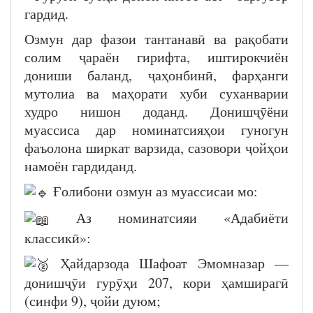
гардид.
Озмун дар фазои тантанавӣ ва рақобати
солим ҷараён гирифта, иштирокчиён
дониши баланд, ҷаҳонбинӣ, фарҳанги
мутолиа ва маҳорати хуби суханварии
худро нишон доданд. Донишҷӯёни
муассиса дар номинатсияҳои гуногун
фаъолона ширкат варзида, сазовори ҷойҳои
намоён гардиданд.
Ғолибони озмун аз муассисаи мо:
Аз номинатсияи «Адабиёти
классикӣ»:
Ҳайдарзода Шафоат Эмомназар —
донишҷӯи гурӯҳи 207, кори ҳамширагӣ
(синфи 9), ҷойи дуюм;