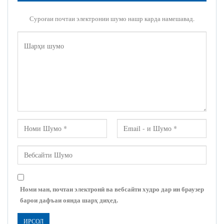
Суроғаи почтаи электронии шумо нашр карда намешавад.
Номи ман, почтаи электронӣ ва вебсайти худро дар ин браузер
барои дафъаи оянда шарҳ диҳед.