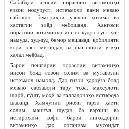
Сабабҳои асосии норасоии витаминҳо
ғизои нодуруст, истеъмоли ками меваю
сабзавот, бемориҳои узвҳои ҳозима ва
хастагии зиёд мебошанд. Ҳангоми
норасоии витаминҳо инсон худро суст ҳис
намуда, зуд-зуд бемор мешавад, қобилияти
корӣ паст мегардад ва фаъолияти узвҳо
халал меёбад.
Барои пешгирии норасоии витаминҳо
инсон бояд ғизои солим ва мутавозин
истеъмол намояд. Дар ғизои ҳаррӯза бояд
меваю сабзавоти тару тоза, маҳсулоти
ширӣ, гӯшт, моҳӣ ва ғалладонаҳо истифода
шаванд. Ҳамчунин риояи тарзи ҳаёти
солим, машғул шудан ба варзиш ва
истироҳати кофӣ барои нигоҳдории
витаминҳо дар организм мусоидат