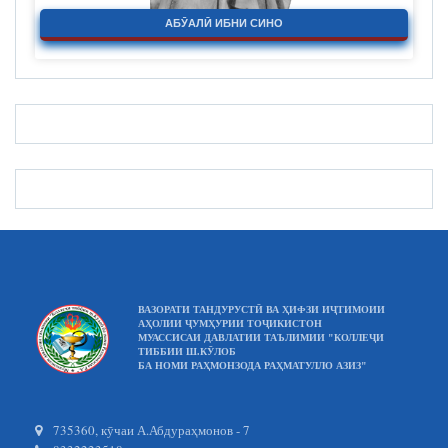
АБӮАЛӢ ИБНИ СИНО
ВАЗОРАТИ ТАНДУРУСТӢ ВА ҲИФЗИ ИҶТИМОИИ
АҲОЛИИ ҶУМҲУРИИ ТОҶИКИСТОН
МУАССИСАИ ДАВЛАТИИ ТАЪЛИМИИ "КОЛЛЕҶИ
ТИББИИ Ш.КӮЛОБ
БА НОМИ РАҲМОНЗОДА РАҲМАТУЛЛО АЗИЗ"
735360, кӯчаи А.Абдураҳмонов - 7