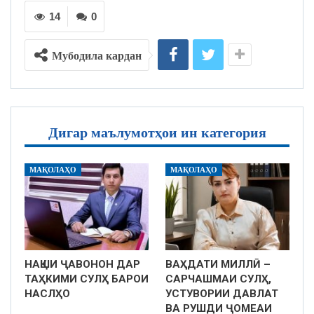
14
0
Мубодила кардан
Дигар маълумотҳои ин категория
МАҚОЛАҲО
МАҚОЛАҲО
НАҚШИ ҶАВОНОН ДАР
ВАҲДАТИ МИЛЛӢ –
ТАҲКИМИ СУЛҲ БАРОИ
САРЧАШМАИ СУЛҲ,
НАСЛҲО
УСТУВОРИИ ДАВЛАТ
ВА РУШДИ ҶОМЕАИ