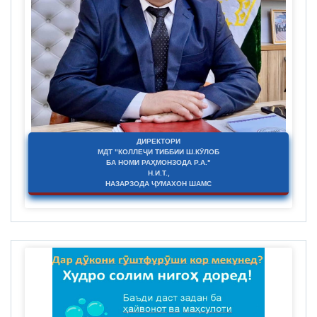
ДИРЕКТОРИ
МДТ "КОЛЛЕҶИ ТИББИИ Ш.КӮЛОБ
БА НОМИ РАҲМОНЗОДА Р.А."
Н.И.Т.,
НАЗАРЗОДА ҶУМАХОН ШАМС