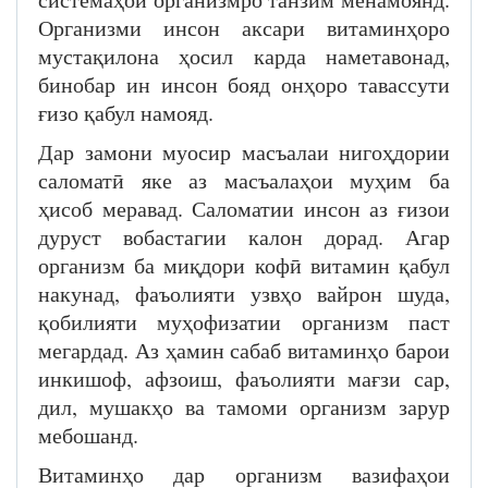
Организми инсон аксари витаминҳоро
мустақилона ҳосил карда наметавонад,
бинобар ин инсон бояд онҳоро тавассути
ғизо қабул намояд.
Дар замони муосир масъалаи нигоҳдории
саломатӣ яке аз масъалаҳои муҳим ба
ҳисоб меравад. Саломатии инсон аз ғизои
дуруст вобастагии калон дорад. Агар
организм ба миқдори кофӣ витамин қабул
накунад, фаъолияти узвҳо вайрон шуда,
қобилияти муҳофизатии организм паст
мегардад. Аз ҳамин сабаб витаминҳо барои
инкишоф, афзоиш, фаъолияти мағзи сар,
дил, мушакҳо ва тамоми организм зарур
мебошанд.
Витаминҳо дар организм вазифаҳои