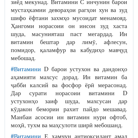
зиёд мекунад. Витамини С инчунин барои
мустаҳкамии девораҳои рагҳои хун ва зуд
шифо ёфтани захмҳо мусоидат менамояд.
Ҳангоми норасоии он инсон зуд хаста
шуда, масунияташ паст мегардад. Ин
витамин бештар дар лимӯ, афлесун,
помидор, қаламфур ва кабудиҳо мавҷуд
мебошад.
#Витамини
D барои устухон ва дандонҳо
аҳамияти махсус дорад. Ин витамин ба
ҷабби калсий ва фосфор ёрӣ мерасонад.
Дар сурати норасоии витамини D
устухонҳо заиф шуда, махсусан дар
кӯдакон бемории рахит пайдо мешавад.
Манбаи асосии ин витамин нури офтоб,
моҳӣ, тухм ва маҳсулоти ширӣ мебошанд.
#Витамини
Е ҳамчун антиоксидант амал