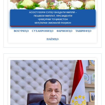
АСОСГУЗОРИ СУЛҲУ ВАҲДАТИ МИЛЛӢ –
ПЕШВОИ МИЛЛАТ, ПРЕЗИДЕНТИ
ҶУМҲУРИИ ТОҶИКИСТОН
МУҲТАРАМ ЭМОМАЛӢ РАҲМОН
ВОХУРИҲО
СУХАНРОНИҲО
ФАРМОНҲО
ТАШРИФҲО
ПАЁМҲО