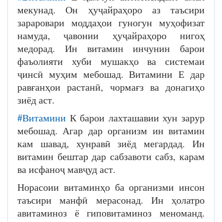
мекунад. Он ҳуҷайраҳоро аз таъсири
зараровари моддаҳои гуногун муҳофизат
намуда, ҷавонии ҳуҷайраҳоро нигоҳ
медорад. Ин витамин инчунин барои
фаъолияти хуби мушакҳо ва системаи
ҷинсӣ муҳим мебошад. Витамини Е дар
равғанҳои растанӣ, чормағз ва донагиҳо
зиёд аст.
#Витамини
К барои лахташавии хун зарур
мебошад. Агар дар организм ин витамин
кам шавад, хунравӣ зиёд мегардад. Ин
витамин бештар дар сабзавоти сабз, карам
ва исфаноҷ мавҷуд аст.
Норасоии витаминҳо ба организми инсон
таъсири манфӣ мерасонад. Ин ҳолатро
авитаминоз ё гиповитаминоз меноманд.