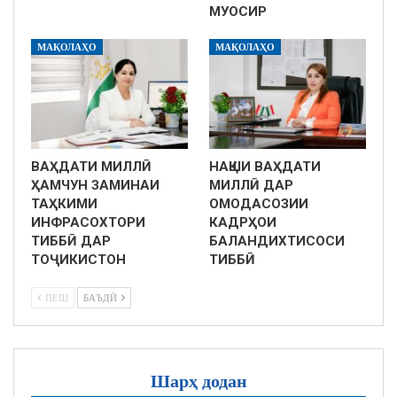
МУОСИР
МАҚОЛАҲО
МАҚОЛАҲО
ВАҲДАТИ МИЛЛӢ
НАҚШИ ВАҲДАТИ
ҲАМЧУН ЗАМИНАИ
МИЛЛӢ ДАР
ТАҲКИМИ
ОМОДАСОЗИИ
ИНФРАСОХТОРИ
КАДРҲОИ
ТИББӢ ДАР
БАЛАНДИХТИСОСИ
ТОҶИКИСТОН
ТИББӢ
ПЕШ
БАЪДӢ
Шарҳ додан