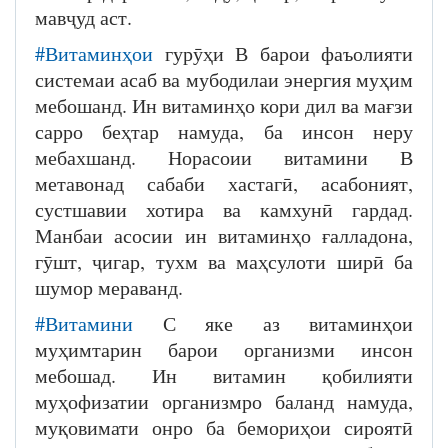
мавҷуд аст.
#Витаминҳои
гурӯҳи В барои фаъолияти
системаи асаб ва мубодилаи энергия муҳим
мебошанд. Ин витаминҳо кори дил ва мағзи
сарро беҳтар намуда, ба инсон неру
мебахшанд. Норасоии витамини В
метавонад сабаби хастагӣ, асабоният,
сустшавии хотира ва камхунӣ гардад.
Манбаи асосии ин витаминҳо ғалладона,
гӯшт, ҷигар, тухм ва маҳсулоти ширӣ ба
шумор мераванд.
#Витамини
С яке аз витаминҳои
муҳимтарин барои организми инсон
мебошад. Ин витамин қобилияти
муҳофизатии организмро баланд намуда,
муқовимати онро ба бемориҳои сироятӣ