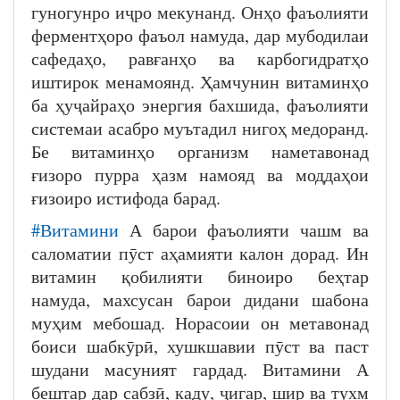
гуногунро иҷро мекунанд. Онҳо фаъолияти
ферментҳоро фаъол намуда, дар мубодилаи
сафедаҳо, равғанҳо ва карбогидратҳо
иштирок менамоянд. Ҳамчунин витаминҳо
ба ҳуҷайраҳо энергия бахшида, фаъолияти
системаи асабро муътадил нигоҳ медоранд.
Бе витаминҳо организм наметавонад
ғизоро пурра ҳазм намояд ва моддаҳои
ғизоиро истифода барад.
#Витамини
А барои фаъолияти чашм ва
саломатии пӯст аҳамияти калон дорад. Ин
витамин қобилияти биноиро беҳтар
намуда, махсусан барои дидани шабона
муҳим мебошад. Норасоии он метавонад
боиси шабкӯрӣ, хушкшавии пӯст ва паст
шудани масуният гардад. Витамини А
бештар дар сабзӣ, каду, ҷигар, шир ва тухм