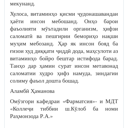
мекунанд.
Хулоса, витаминҳо қисми ҷудонашавандаи
ҳаёти инсон мебошанд. Онҳо барои
фаъолияти мӯътадили организм, ҳифзи
саломатӣ ва пешгирии бемориҳо нақши
муҳим мебозанд. Ҳар як инсон бояд ба
ғизои худ диққати ҷиддӣ дода, маҳсулоти аз
витаминҳо бойро бештар истифода барад.
Танҳо дар ҳамин сурат инсон метавонад
саломатии худро ҳифз намуда, зиндагии
солиму фаъол дошта бошад.
Аламбӣ Ҳаманова
Омӯзгори кафедраи «Фарматсия»- и МДТ
«Коллеҷи тиббии ш.Кӯлоб ба номи
Раҳмонзода Р.А.»