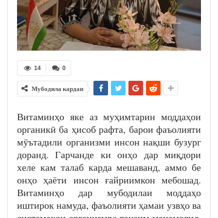
14
0
Мубодила кардан
Витаминҳо яке аз муҳимтарин моддаҳои
органикӣ ба ҳисоб рафта, барои фаъолияти
мӯътадили организми инсон нақши бузург
доранд. Гарчанде ки онҳо дар миқдори
хеле кам талаб карда мешаванд, аммо бе
онҳо ҳаёти инсон ғайриимкон мебошад.
Витаминҳо дар мубодилаи моддаҳо
иштирок намуда, фаъолияти ҳамаи узвҳо ва
системаҳои организмро танзим менамоянд.