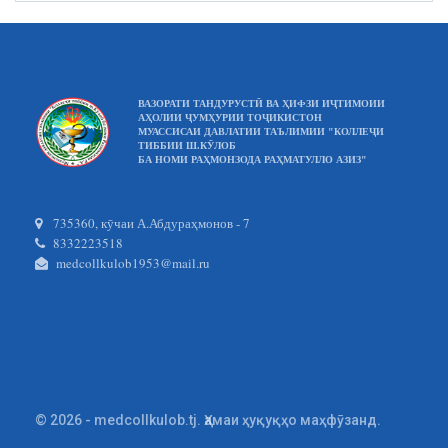
ВАЗОРАТИ ТАНДУРУСТӢ ВА ҲИФЗИ ИҶТИМОИИ
АҲОЛИИ ҶУМҲУРИИ ТОҶИКИСТОН
МУАССИСАИ ДАВЛАТИИ ТАЪЛИМИИ "КОЛЛЕҶИ
ТИББИИ Ш.КӮЛОБ
БА НОМИ РАҲМОНЗОДА РАҲМАТУЛЛО АЗИЗ"
735360, кӯчаи А.Абдураҳмонов - 7
8332223518
medcollkulob1953@mail.ru
© 2026 - medcollkulob.tj. Ҳамаи ҳуқуқҳо маҳфӯзанд.