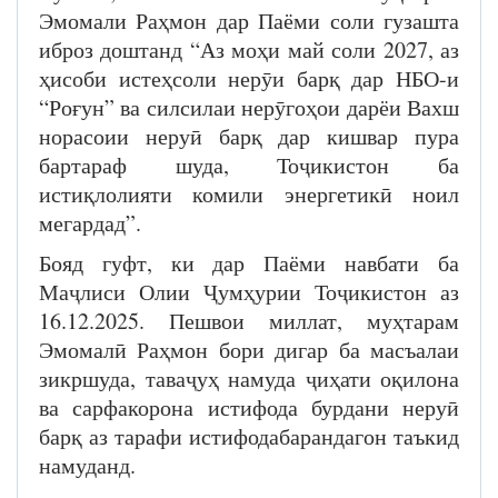
Эмомали Раҳмон дар Паёми соли гузашта
иброз доштанд “Аз моҳи май соли 2027, аз
ҳисоби истеҳсоли нерӯи барқ дар НБО-и
“Роғун” ва силсилаи нерӯгоҳои дарёи Вахш
норасоии неруӣ барқ дар кишвар пура
бартараф шуда, Тоҷикистон ба
истиқлолияти комили энергетикӣ ноил
мегардад”.
Бояд гуфт, ки дар Паёми навбати ба
Маҷлиси Олии Ҷумҳурии Тоҷикистон аз
16.12.2025. Пешвои миллат, муҳтарам
Эмомалӣ Раҳмон бори дигар ба масъалаи
зикршуда, таваҷуҳ намуда ҷиҳати оқилона
ва сарфакорона истифода бурдани неруӣ
барқ аз тарафи истифодабарандагон таъкид
намуданд.