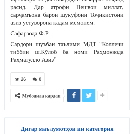
расид. Дар атрофи Пешвои миллат,
сарҷамъона барои шукуфоии Тоҷикистони
азиз устуворона қадам мемонем.
Сафарзода Ф.Р.
Сардори шуъбаи таълими МДТ “Коллеҷи
тиббии ш.Кӯлоб ба номи Раҳмонзода
Раҳматулло Азиз”
26
0
Мубодила кардан
Дигар маълумотҳои ин категория