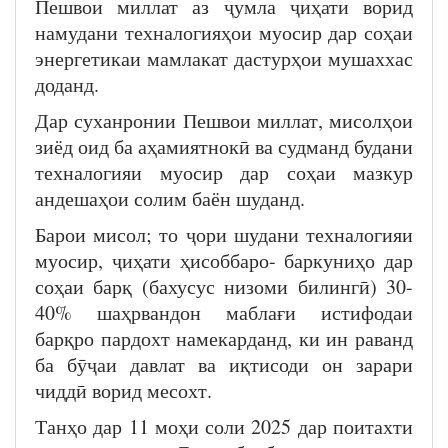
Пешвои миллат аз ҷумла ҷиҳати ворид
намудани техналогияҳои муосир дар соҳаи
энергетикаи мамлакат дастурҳои мушаххас
доданд.
Дар суханронии Пешвои миллат, мисолҳои
зиёд оид ба аҳамиятнокӣ ва судманд будани
техналогияи муосир дар соҳаи мазкур
андешаҳои солим баён шуданд.
Барои мисол; то ҷори шудани техналогияи
муосир, ҷиҳати ҳисоббаро- баркуниҳо дар
соҳаи барқ (бахусус низоми билингӣ) 30-
40% шаҳрвандон маблағи истифодаи
барқро пардохт намекарданд, ки ин раванд
ба бӯҷаи давлат ва иқтисоди он зарари
чиддӣ ворид месохт.
Танҳо дар 11 моҳи соли 2025 дар поитахти