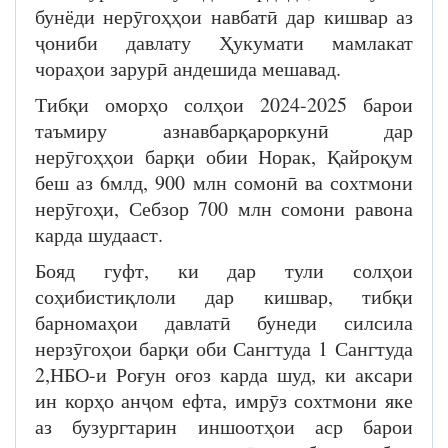
бунёди нерӯгоҳҳои навбатӣ дар кишвар аз
ҷониби давлату Ҳукумати мамлакат
чораҳои зарурӣ андешида мешавад.
Тибқи оморҳо солҳои 2024-2025 барои
таъмиру азнавбарқароркунӣ дар
нерӯгоҳҳои барқи обии Норак, Қайроқум
беш аз 6млд, 900 млн сомонӣ ва сохтмони
нерӯгоҳи, Себзор 700 млн сомони равона
карда шудааст.
Бояд гуфт, ки дар тули солҳои
соҳибистиқлоли дар кишвар, тибқи
барномаҳои давлатӣ бунеди силсила
нерзӯгоҳои барқи оби Сангтуда 1 Сангтуда
2,НБО-и Роғун оғоз карда шуд, ки аксари
ин корҳо анҷом ефта, имрӯз сохтмони яке
аз бузургтарин иншоотҳои аср барои