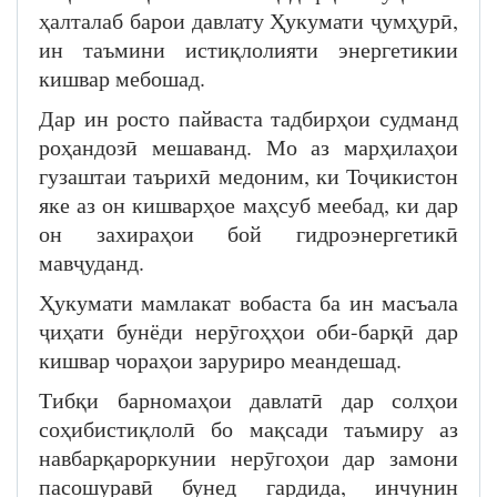
ҳалталаб барои давлату Ҳукумати ҷумҳурӣ,
ин таъмини истиқлолияти энергетикии
кишвар мебошад.
Дар ин росто пайваста тадбирҳои судманд
роҳандозӣ мешаванд. Мо аз марҳилаҳои
гузаштаи таърихӣ медоним, ки Тоҷикистон
яке аз он кишварҳое маҳсуб меебад, ки дар
он захираҳои бой гидроэнергетикӣ
мавҷуданд.
Ҳукумати мамлакат вобаста ба ин масъала
ҷиҳати бунёди нерӯгоҳҳои оби-барқӣ дар
кишвар чораҳои заруриро меандешад.
Тибқи барномаҳои давлатӣ дар солҳои
соҳибистиқлолӣ бо мақсади таъмиру аз
навбарқароркунии нерӯгоҳои дар замони
пасошуравӣ бунед гардида, инчунин