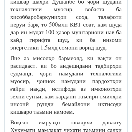
кишвар шаҳри Душанбе бо ҷори шудани
техналогияи муосир, вобаста ба
ҳисоббаробаркуниҳои соҳа, талафоти
нерӯи барқ то 500млн КВТ соат, кам шуда
дар ин мудат 100 ҳазор муштариони нав ба
қайд гирифта шуд, ки ба низоми
энергетикӣ 1,5млд сомонӣ ворид шуд.
Яне аз мисолҳо бармеояд, ки вақти он
расидааст, ки бо андешидани тадбирҳои
судманд; ҷори намудани техналогияи
муосир, ҷоннок намудани пардохтҳои
ғайри нақди, истифода аз имконотҳои
зеҳни сунъи, кам кардани таъсири омилҳои
инсонӣ рушди бемайлони иқтисоди
кишваро таъмин намоем.
Воқеан имрузҳо таваҷуҳи давлату
Ҳукумати мамлакат ҷиҳати таъмини садҳи