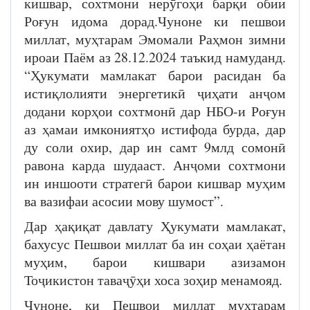
кишвар, сохтмони нерӯгоҳи барқи обии
Роғун идома дорад.Чуноне ки пешвои
миллат, муҳтарам Эмомали Раҳмон зимни
ироаи Паём аз 28.12.2024 таъкид намуданд.
“Ҳукумати мамлакат барои расидан ба
истиқлолияти энергетикӣ ҷиҳати анҷом
додани корҳои сохтмонӣ дар НБО-и Роғун
аз ҳамаи имкониятҳо истифода бурда, дар
ду соли охир, дар ин самт 9млд сомонӣ
равона карда шудааст. Анҷоми сохтмони
ин иншооти стратегӣ барои кишвар муҳим
ва вазифаи асосии мову шумост”.
Дар ҳақиқат давлату Ҳукумати мамлакат,
бахусус Пешвои миллат ба ин соҳаи ҳаётан
муҳим, барои кишвари азизамон
Тоҷикистон таваҷӯҳи хоса зоҳир менамояд.
Чуноне, ки Пешвои миллат муҳтарам