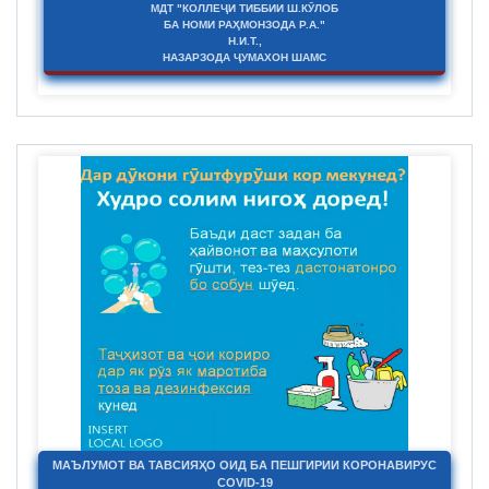
МДТ "КОЛЛЕҶИ ТИББИИ Ш.КӮЛОБ
БА НОМИ РАҲМОНЗОДА Р.А."
Н.И.Т.,
НАЗАРЗОДА ҶУМАХОН ШАМС
МАЪЛУМОТ ВА ТАВСИЯҲО ОИД БА ПЕШГИРИИ КОРОНАВИРУС
COVID-19