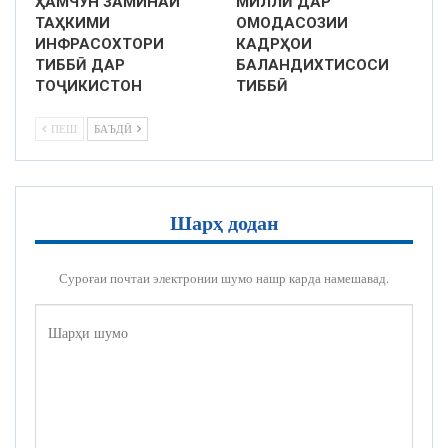
ҲАМЧУН ЗАМИНАИ
МИЛЛӢ ДАР
ТАҲКИМИ
ОМОДАСОЗИИ
ИНФРАСОХТОРИ
КАДРҲОИ
ТИББӢ ДАР
БАЛАНДИХТИСОСИ
ТОҶИКИСТОН
ТИББӢ
ПЕШ
БАЪДӢ
Шарҳ додан
Суроғаи почтаи электронии шумо нашр карда намешавад.