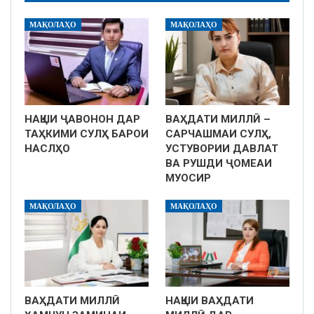
МАҚОЛАҲО
МАҚОЛАҲО
НАҚШИ ҶАВОНОН ДАР
ВАҲДАТИ МИЛЛӢ –
ТАҲКИМИ СУЛҲ БАРОИ
САРЧАШМАИ СУЛҲ,
НАСЛҲО
УСТУВОРИИ ДАВЛАТ
ВА РУШДИ ҶОМЕАИ
МУОСИР
МАҚОЛАҲО
МАҚОЛАҲО
ВАҲДАТИ МИЛЛӢ
НАҚШИ ВАҲДАТИ