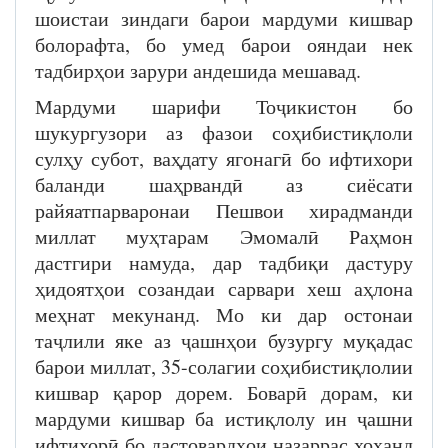
шоистаи зиндаги барои мардуми кишвар
болорафта, бо умед барои ояндаи нек
тадбирҳои зарури андешида мешавад.
Мардуми шарифи Тоҷикистон бо
шукургузори аз фазои соҳибистиқлоли
сулҳу субот, ваҳдату ягонагӣ бо ифтихори
баланди шаҳрвандӣ аз сиёсати
райяатпарваронаи Пешвои хирадманди
миллат муҳтарам Эмомалӣ Раҳмон
дастгири намуда, дар тадбиқи дастуру
ҳидоятҳои созандаи сарвари хеш аҳлона
меҳнат мекунанд. Мо ки дар остонаи
таҷлили яке аз ҷашнҳои бузургу муқадас
барои миллат, 35-солагии соҳибистиқлолии
кишвар қарор дорем. Боварӣ дорам, ки
мардуми кишвар ба истиқлолу ин ҷашни
ифтихорӣ бо дастовардҳои назаррас хоҳанд