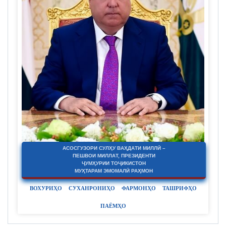
АСОСГУЗОРИ СУЛҲУ ВАҲДАТИ МИЛЛӢ –
ПЕШВОИ МИЛЛАТ, ПРЕЗИДЕНТИ
ҶУМҲУРИИ ТОҶИКИСТОН
МУҲТАРАМ ЭМОМАЛӢ РАҲМОН
ВОХУРИҲО
СУХАНРОНИҲО
ФАРМОНҲО
ТАШРИФҲО
ПАЁМҲО