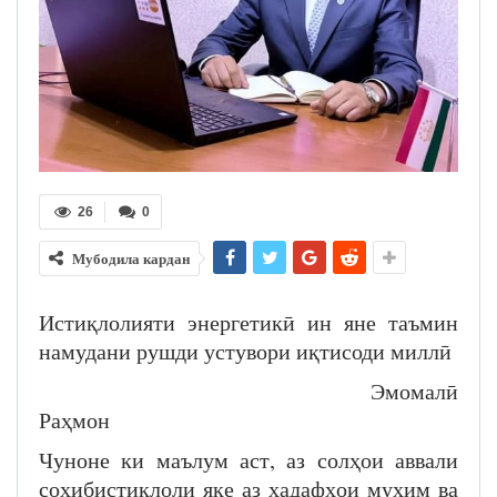
26
0
Мубодила кардан
Истиқлолияти энергетикӣ ин яне таъмин
намудани рушди устувори иқтисоди миллӣ
Эмомалӣ
Раҳмон
Чуноне ки маълум аст, аз солҳои аввали
соҳибистиқлоли яке аз ҳадафҳои муҳим ва