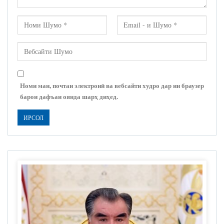
Номи ман, почтаи электронӣ ва вебсайти худро дар ин браузер
барои дафъаи оянда шарҳ диҳед.