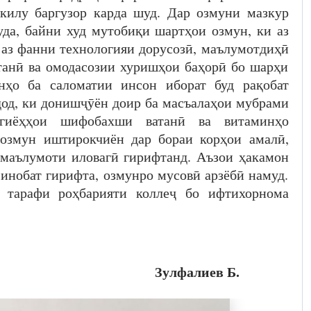
килу баргузор карда шуд. Дар озмуни мазкур
да, байни худ мутобиқи шартҳои озмун, ки аз
 аз фанни технологияи дорусозӣ, маълумотдиҳӣ
танӣ ва омодасозии хуришҳои баҳорӣ бо шарҳи
нҳо ба саломатии инсон иборат буд рақобат
од, ки донишҷӯён доир ба масъалаҳои мубрами
 гиёҳҳои шифобахши ватанӣ ва витаминҳо
 озмун иштирокчиён дар бораи корҳои амалӣ,
маълумоти иловагӣ гирифтанд. Аъзои ҳакамон
инобат гирифта, озмунро мусовӣ арзёбӣ намуд.
 тарафи роҳбарияти коллеҷ бо ифтихорнома
а Р.А.” Зулфалиев Б.