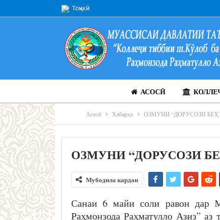
Тоҷикӣ
АСОСӢ
КОЛЛЕ
Асосӣ
Хабарҳо
ОЗМУНИ “ДОРУСОЗИ БЕҲ
ОЗМУНИ “ДОРУСОЗИ Б
Мубодила кардан
Санаи 6 майи соли равон дар 
Раҳмонзода Раҳматулло Азиз” аз 