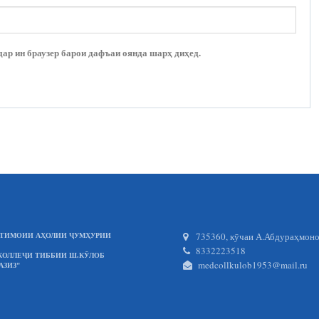
дар ин браузер барои дафъаи оянда шарҳ диҳед.
735360, кӯчаи А.Абдураҳмонов
ИҶТИМОИИ АҲОЛИИ ҶУМҲУРИИ
8332223518
КОЛЛЕҶИ ТИББИИ Ш.КӮЛОБ
medcollkulob1953@mail.ru
АЗИЗ"