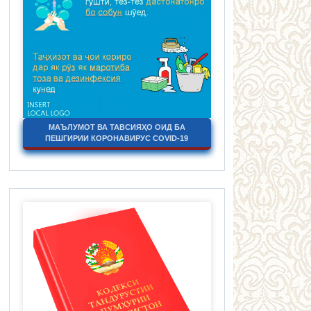
МАЪЛУМОТ ВА ТАВСИЯҲО ОИД БА
ПЕШГИРИИ КОРОНАВИРУС COVID-19