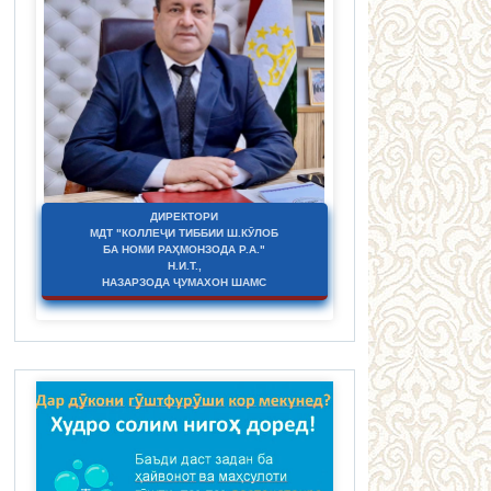
ДИРЕКТОРИ
МДТ "КОЛЛЕҶИ ТИББИИ Ш.КӮЛОБ
БА НОМИ РАҲМОНЗОДА Р.А."
Н.И.Т.,
НАЗАРЗОДА ҶУМАХОН ШАМС