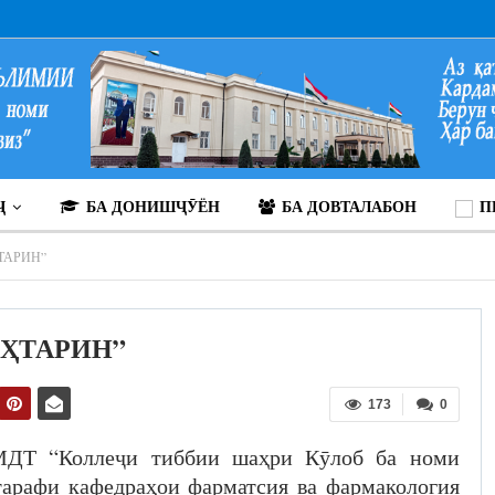
Ҷ
БА ДОНИШҶӮЁН
БА ДОВТАЛАБОН
П
ТАРИН”
ЕҲТАРИН”
173
0
МДТ “Коллеҷи тиббии шаҳри Кӯлоб ба номи
тарафи кафедраҳои фарматсия ва фармакология