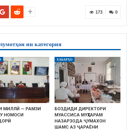
173
0
лумотҳои ин категория
О
ХАБАРҲО
И МИЛЛӢ — РАМЗИ
БОЗДИДИ ДИРЕКТОРИ
У НОМОСИ
МУАССИСА МУҲТАРАМ
ДОРӢ
НАЗАРЗОДА ҶУМАХОН
ШАМС АЗ ҶАРАЁНИ