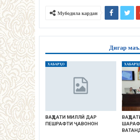
Мубодила кардан
Дигар маъ
ХАБАРҲО
ХАБАРҲ
ВАҲДАТИ МИЛЛӢ ДАР
ВАҲДАТ
ПЕШРАФТИ ҶАВОНОН
ШАРАФ
ВАТАН