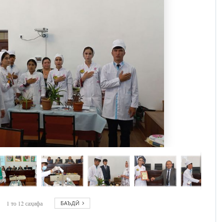
1
то
12
саҳифа
БАЪДӢ