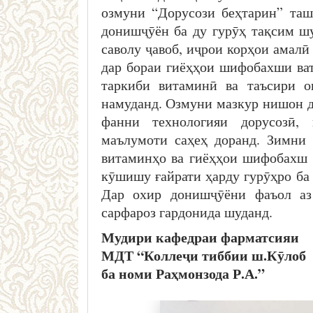
озмуни “Дорусози беҳтарин” таш
донишҷӯён ба ду гурӯҳ тақсим шу
саволу ҷавоб, иҷрои корҳои амалӣ
дар бораи гиёҳҳои шифобахши ва
таркиби витаминӣ ва таъсири о
намуданд. Озмуни мазкур нишон д
фанни технологияи дорусозӣ,
маълумоти саҳеҳ доранд. Зимни
витаминҳо ва гиёҳҳои шифобахш 
кӯшишу ғайрати ҳарду гурӯҳро ба 
Дар охир донишҷӯёни фаъол аз
сарфароз гардонида шуданд.
Мудири кафедраи фарматсияи
МДТ “Коллеҷи тиббии ш.Кӯлоб
ба номи Раҳмонзод