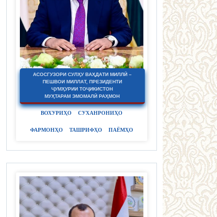
АСОСГУЗОРИ СУЛҲУ ВАҲДАТИ МИЛЛӢ –
ПЕШВОИ МИЛЛАТ, ПРЕЗИДЕНТИ
ҶУМҲУРИИ ТОҶИКИСТОН
МУҲТАРАМ ЭМОМАЛӢ РАҲМОН
ВОХУРИҲО
СУХАНРОНИҲО
ФАРМОНҲО
ТАШРИФҲО
ПАЁМҲО