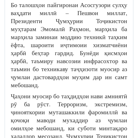
Бо талошҳои пайгиронаи Асосгузори сулҳу
ваҳдати миллӣ – Пешвои миллат,
Президенти Ҷумҳурии Тоҷикистон
муҳтарам Эмомалӣ Раҳмон, марҳила ба
марҳила заминаи моддию техникӣ таҳким
ёфта, шароити иҷтимоии хизматчиёни
ҳарбӣ беҳтар гардид. Бунёди қисмҳои
ҳарбӣ, таъмиру навсозии инфрасохтор ва
таъмин бо техникаву таҷҳизоти муосир аз
ҷумлаи дастовардҳои муҳим дар ин самт
мебошанд.
Ҷаҳони муосир бо таҳдидҳои нави амниятӣ
рӯ ба рӯст. Терроризм, экстремизм,
ҷинояткории муташаккили фаромиллӣ ва
қочоқи маводи мухаддир аз ҷумлаи
омилҳое мебошанд, ки суботи минтақаро
халалдор месозанд. Ҷумҳурии Тоҷикистон