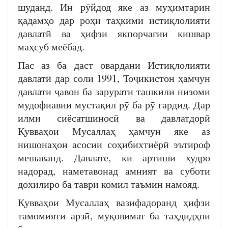
шуданд. Ин рӯйдод яке аз муҳимтарин
қадамҳо дар роҳи таҳкими истиқлолияти
давлатӣ ва ҳифзи якпорчагии кишвар
маҳсуб меёбад.
Пас аз ба даст овардани Истиқлолияти
давлатӣ дар соли 1991, Тоҷикистон ҳамчун
давлати ҷавон ба зарурати ташкили низоми
мудофиавии мустақил рӯ ба рӯ гардид. Дар
илми сиёсатшиносӣ ва давлатдорӣ
Қувваҳои Мусаллаҳ ҳамчун яке аз
нишонаҳои асосии соҳибихтиёрӣ эътироф
мешаванд. Давлате, ки артиши худро
надорад, наметавонад амният ва суботи
дохилиро ба таври комил таъмин намояд.
Қувваҳои Мусаллаҳ вазифадоранд ҳифзи
тамомияти арзӣ, муқовимат ба таҳдидҳои