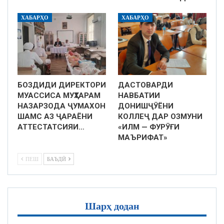
ХАБАРҲО
ХАБАРҲО
БОЗДИДИ ДИРЕКТОРИ
ДАСТОВАРДИ
МУАССИСА МУҲТАРАМ
НАВБАТИИ
НАЗАРЗОДА ҶУМАХОН
ДОНИШҶӮЁНИ
ШАМС АЗ ҶАРАЁНИ
КОЛЛЕҶ ДАР ОЗМУНИ
АТТЕСТАТСИЯИ…
«ИЛМ — ФУРӮҒИ
МАЪРИФАТ»
ПЕШ
БАЪДӢ
Шарҳ додан