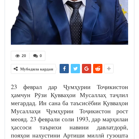
20
0
Мубодила кардан
23 феврал дар Ҷумҳурии Тоҷикистон
ҳамчун Рӯзи Қувваҳои Мусаллаҳ таҷлил
мегардад. Ин сана ба таъсисёбии Қувваҳои
Мусаллаҳи Ҷумҳурии Тоҷикистон рост
меояд. 23 феврали соли 1993, дар марҳилаи
ҳассоси таърихи навини давлатдорӣ,
пояҳои нахустини Артиши миллӣ гузошта