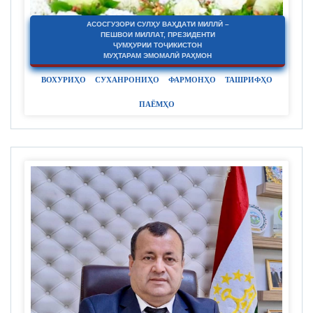
АСОСГУЗОРИ СУЛҲУ ВАҲДАТИ МИЛЛӢ –
ПЕШВОИ МИЛЛАТ, ПРЕЗИДЕНТИ
ҶУМҲУРИИ ТОҶИКИСТОН
МУҲТАРАМ ЭМОМАЛӢ РАҲМОН
ВОХУРИҲО
СУХАНРОНИҲО
ФАРМОНҲО
ТАШРИФҲО
ПАЁМҲО