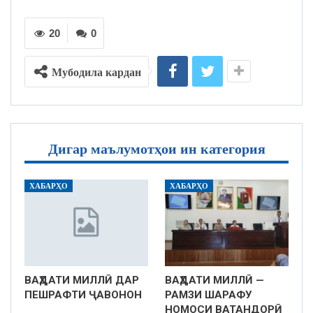
20
0
Мубодила кардан
Дигар маълумотҳои ин категория
ХАБАРҲО
ХАБАРҲО
ВАҲДАТИ МИЛЛӢ ДАР
ВАҲДАТИ МИЛЛӢ —
ПЕШРАФТИ ҶАВОНОН
РАМЗИ ШАРАФУ
НОМОСИ ВАТАНДОРӢ