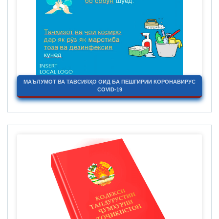
МАЪЛУМОТ ВА ТАВСИЯҲО ОИД БА ПЕШГИРИИ КОРОНАВИРУС
COVID-19