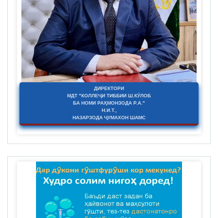
ДИРЕКТОРИ
МДТ "КОЛЛЕҶИ ТИББИИ Ш.КӮЛОБ
БА НОМИ РАҲМОНЗОДА Р.А."
Н.И.Т.,
НАЗАРЗОДА ҶУМАХОН ШАМС