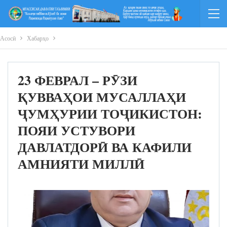
Асосӣ
Хабарҳо
23 ФЕВРАЛ – РӮЗИ
ҚУВВАҲОИ МУСАЛЛАҲИ
ҶУМҲУРИИ ТОҶИКИСТОН:
ПОЯИ УСТУВОРИ
ДАВЛАТДОРӢ ВА КАФИЛИ
АМНИЯТИ МИЛЛӢ