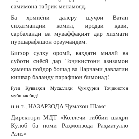
самимона табрик менамояд.
Ба ҳомиёни далеру шуҷои Ватан
сиҳатмандии комил, иродаи қавӣ,
сарбаландӣ ва муваффақият дар хизмати
пуршарафашон орзумандем.
Бигзор сулҳу оромӣ, ваҳдати миллӣ ва
суботи сиёсӣ дар Тоҷикистони азизамон
ҳамеша пойдор бошад ва Парчами давлатии
кишвар баланду парафшон бимонад!
Рӯзи Қувваҳои Мусаллаҳи Ҷумҳурии Тоҷикистон
муборак бод!
н.и.т., НАЗАРЗОДА Ҷумахон Шамс
Директори МДТ «Коллеҷи тиббии шаҳри
Кӯлоб ба номи Раҳмонзода Раҳматулло
Азиз»