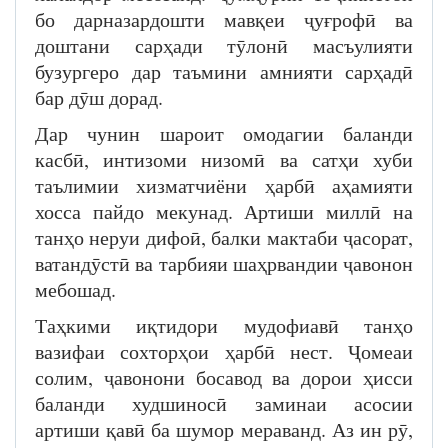
бо дарназардошти мавқеи ҷуғрофӣ ва
доштани сарҳади тӯлонӣ масъулияти
бузургеро дар таъмини амнияти сарҳадӣ
бар дӯш дорад.
Дар чунин шароит омодагии баланди
касбӣ, интизоми низомӣ ва сатҳи хуби
таълимии хизматчиёни ҳарбӣ аҳамияти
хосса пайдо мекунад. Артиши миллӣ на
танҳо неруи дифоӣ, балки мактаби ҷасорат,
ватандӯстӣ ва тарбияи шаҳрвандии ҷавонон
мебошад.
Таҳкими иқтидори мудофиавӣ танҳо
вазифаи сохторҳои ҳарбӣ нест. Ҷомеаи
солим, ҷавонони босавод ва дорои ҳисси
баланди худшиносӣ заминаи асосии
артиши қавӣ ба шумор мераванд. Аз ин рӯ,