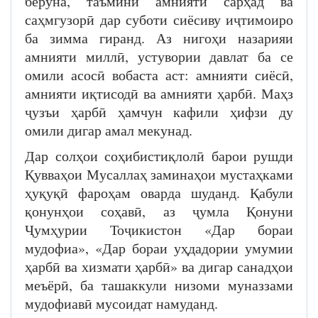
беруна, таъмини амнияти сарҳад ва
саҳмгузорӣ дар суботи сиёсиву иҷтимоиро
ба зимма гиранд. Аз нигоҳи назарияи
амнияти миллӣ, устувории давлат ба се
омили асосӣ вобаста аст: амнияти сиёсӣ,
амнияти иқтисодӣ ва амнияти ҳарбӣ. Маҳз
ҷузъи ҳарбӣ ҳамчун кафили ҳифзи ду
омили дигар амал мекунад.
Дар солҳои соҳибистиқлолӣ барои рушди
Қувваҳои Мусаллаҳ заминаҳои мустаҳками
ҳуқуқӣ фароҳам оварда шуданд. Қабули
қонунҳои соҳавӣ, аз ҷумла Қонуни
Ҷумҳурии Тоҷикистон «Дар бораи
мудофиа», «Дар бораи уҳдадории умумии
ҳарбӣ ва хизмати ҳарбӣ» ва дигар санадҳои
меъёрӣ, ба ташаккули низоми муназзами
мудофиавӣ мусоидат намуданд.