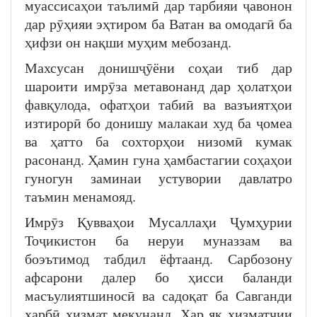
муассисаҳои таълимӣ дар тарбияи ҷавонон
дар рӯҳияи эҳтиром ба Ватан ва омодагӣ ба
ҳифзи он нақши муҳим мебозанд.
Махсусан донишҷӯёни соҳаи тиб дар
шароити имрӯза метавонанд дар ҳолатҳои
фавқулода, офатҳои табиӣ ва вазъиятҳои
изтирорӣ бо донишу малакаи худ ба ҷомеа
ва ҳатто ба сохторҳои низомӣ кумак
расонанд. Ҳамин гуна ҳамбастагии соҳаҳои
гуногун заминаи устувории давлатро
таъмин менамояд.
Имрӯз Қувваҳои Мусаллаҳи Ҷумҳурии
Тоҷикистон ба неруи муназзам ва
боэътимод табдил ёфтаанд. Сарбозону
афсарони далер бо ҳисси баланди
масъулиятшиносӣ ва садоқат ба Савганди
ҳарбӣ хизмат мекунанд. Ҳар як хизматчии