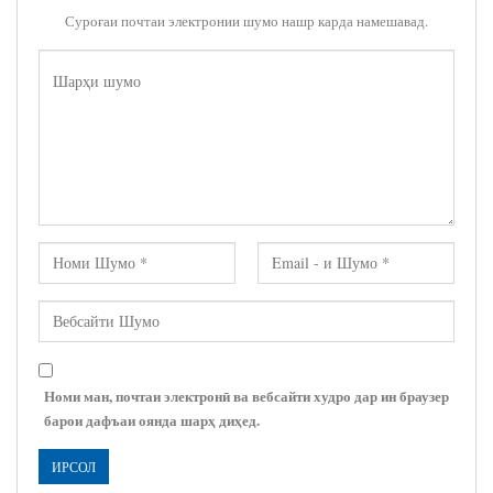
Суроғаи почтаи электронии шумо нашр карда намешавад.
Номи ман, почтаи электронӣ ва вебсайти худро дар ин браузер
барои дафъаи оянда шарҳ диҳед.