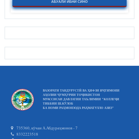
АБӮАЛӢ ИБНИ СИНО
ВАЗОРАТИ ТАНДУРУСТӢ ВА ҲИФЗИ ИҶТИМОИИ
АҲОЛИИ ҶУМҲУРИИ ТОҶИКИСТОН
МУАССИСАИ ДАВЛАТИИ ТАЪЛИМИИ "КОЛЛЕҶИ
ТИББИИ Ш.КӮЛОБ
БА НОМИ РАҲМОНЗОДА РАҲМАТУЛЛО АЗИЗ"
735360, кӯчаи А.Абдураҳмонов - 7
8332223518