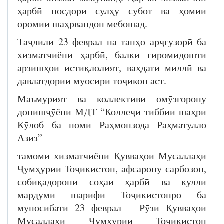
ҳарбӣ посдори сулҳу субот ва ҳомии
оромии шаҳрвандон мебошад.
Таҷлили 23 феврал на танҳо арҷгузорӣ ба
хизматчиёни ҳарбӣ, балки гиромидошти
арзишҳои истиқлолият, ваҳдати миллӣ ва
давлатдории муосири тоҷикон аст.
Маъмурият ва коллективи омӯзгорону
донишҷӯёни МДТ “Коллеҷи тиббии шаҳри
Кӯлоб ба номи Раҳмонзода Раҳматулло
Азиз”
тамоми хизматчиёни Қувваҳои Мусаллаҳи
Ҷумҳурии Тоҷикистон, афсарону сарбозон,
собиқадорони соҳаи ҳарбӣ ва кулли
мардуми шарифи Тоҷикистонро ба
муносибати 23 феврал – Рӯзи Қувваҳои
Мусаллаҳи Ҷумҳурии Тоҷикистон