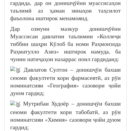
гардида, дар он донишҷӯёни муассисаҳои
таълимӣ аз ҳамаи зинаҳои таҳсилот
фаъолона иштирок менамоянд.
Дар озмуни мазкур донишҷӯёни
Муассисаи давлатии таълимии «Коллеҷи
тиббии шаҳри Кӯлоб ба номи Раҳмонзода
Раҳматулло Азиз» иштирок намуда, ба
чунин натиҷаҳои назаррас ноил гардиданд:
Давлатов Султон – донишҷӯи бахши
сеюми факултети кори фармасевтӣ, аз рӯи
номинатсияи «География» сазовори ҷойи
дуюм гардид;
Мутрибаи Худоёр – донишҷӯи бахши
сеюми факултети кори табобатӣ, аз рӯи
номинатсияи «Химия» сазовори ҷойи дуюм
гардид;