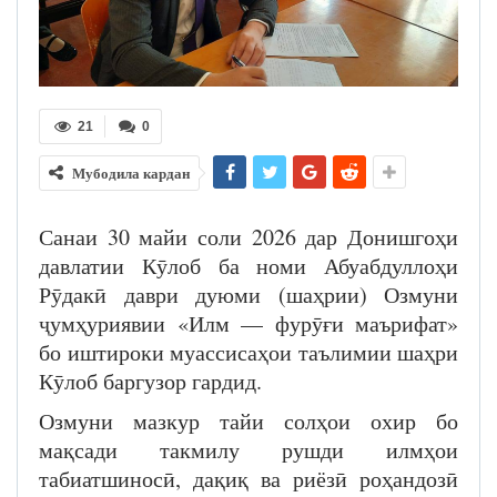
21
0
Мубодила кардан
Санаи 30 майи соли 2026 дар Донишгоҳи
давлатии Кӯлоб ба номи Абуабдуллоҳи
Рӯдакӣ даври дуюми (шаҳрии) Озмуни
ҷумҳуриявии «Илм — фурӯғи маърифат»
бо иштироки муассисаҳои таълимии шаҳри
Кӯлоб баргузор гардид.
Озмуни мазкур тайи солҳои охир бо
мақсади такмилу рушди илмҳои
табиатшиносӣ, дақиқ ва риёзӣ роҳандозӣ