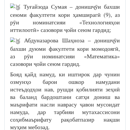
Туғайзода Сумая – донишҷӯи бахши
сеюми факултети кори ҳамширагӣ (9), аз
рӯи номинатсияи «Технологияҳои
иттилоотӣ» сазовори ҷойи сеюм гардид;
Абдуназарова Шаҳноза – донишҷӯи
бахши дуюми факултети кори момодоягӣ,
аз рӯи номинатсияи «Математика»
сазовори ҷойи сеюм гардид.
Бояд қайд намуд, ки иштирок дар чунин
озмунҳо барои ошкор намудани
истеъдодҳои нав, рушди қобилияти зеҳнӣ
ва баланд бардоштани сатҳи дониш ва
маърифати насли наврасу ҷавон мусоидат
намуда, дар тарбияи мутахассисони
соҳибмаърифату рақобатпазир нақши
муҳим мебозад.