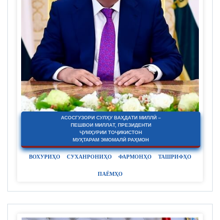
АСОСГУЗОРИ СУЛҲУ ВАҲДАТИ МИЛЛӢ –
ПЕШВОИ МИЛЛАТ, ПРЕЗИДЕНТИ
ҶУМҲУРИИ ТОҶИКИСТОН
МУҲТАРАМ ЭМОМАЛӢ РАҲМОН
ВОХУРИҲО
СУХАНРОНИҲО
ФАРМОНҲО
ТАШРИФҲО
ПАЁМҲО