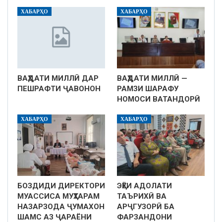
ХАБАРҲО
ХАБАРҲО
ВАҲДАТИ МИЛЛӢ ДАР
ВАҲДАТИ МИЛЛӢ —
ПЕШРАФТИ ҶАВОНОН
РАМЗИ ШАРАФУ
НОМОСИ ВАТАНДОРӢ
ХАБАРҲО
ХАБАРҲО
БОЗДИДИ ДИРЕКТОРИ
ЭҲЁИ АДОЛАТИ
МУАССИСА МУҲТАРАМ
ТАЪРИХӢ ВА
НАЗАРЗОДА ҶУМАХОН
АРҶГУЗОРӢ БА
ШАМС АЗ ҶАРАЁНИ
ФАРЗАНДОНИ