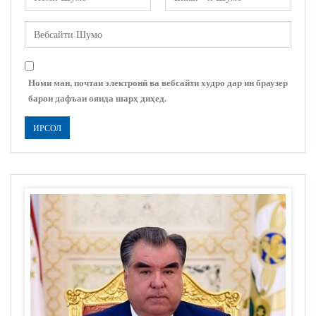
Номи ман, почтаи электронӣ ва вебсайти худро дар ин браузер
барои дафъаи оянда шарҳ диҳед.