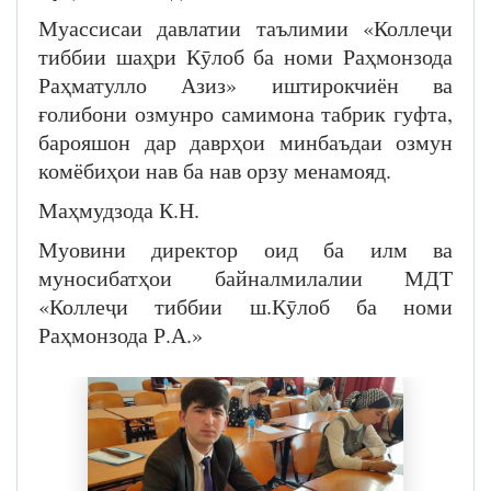
Муассисаи давлатии таълимии «Коллеҷи
тиббии шаҳри Кӯлоб ба номи Раҳмонзода
Раҳматулло Азиз» иштирокчиён ва
ғолибони озмунро самимона табрик гуфта,
барояшон дар даврҳои минбаъдаи озмун
комёбиҳои нав ба нав орзу менамояд.
Маҳмудзода К.Н.
Муовини директор оид ба илм ва
муносибатҳои байналмилалии МДТ
«Коллеҷи тиббии ш.Кӯлоб ба номи
Раҳмонзода Р.А.»