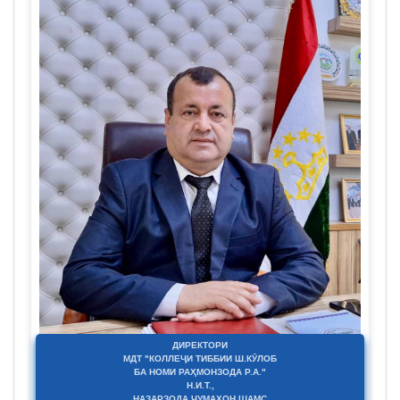
ДИРЕКТОРИ
МДТ "КОЛЛЕҶИ ТИББИИ Ш.КӮЛОБ
БА НОМИ РАҲМОНЗОДА Р.А."
Н.И.Т.,
НАЗАРЗОДА ҶУМАХОН ШАМС