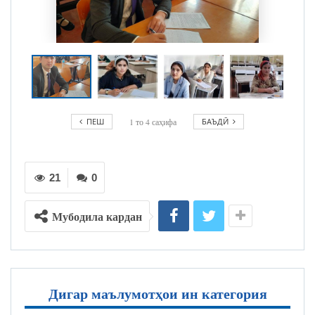
ПЕШ
1
то
4
саҳифа
БАЪДӢ
21
0
Мубодила кардан
Дигар маълумотҳои ин категория