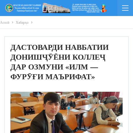
Асосӣ
Хабарҳо
ДАСТОВАРДИ НАВБАТИИ
ДОНИШҶӮЁНИ КОЛЛЕҶ
ДАР ОЗМУНИ «ИЛМ —
ФУРӮҒИ МАЪРИФАТ»