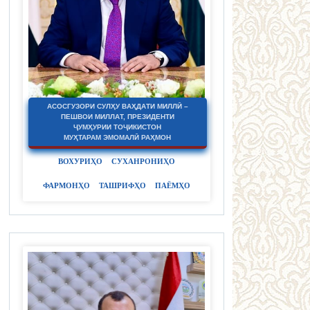
АСОСГУЗОРИ СУЛҲУ ВАҲДАТИ МИЛЛӢ –
ПЕШВОИ МИЛЛАТ, ПРЕЗИДЕНТИ
ҶУМҲУРИИ ТОҶИКИСТОН
МУҲТАРАМ ЭМОМАЛӢ РАҲМОН
ВОХУРИҲО
СУХАНРОНИҲО
ФАРМОНҲО
ТАШРИФҲО
ПАЁМҲО