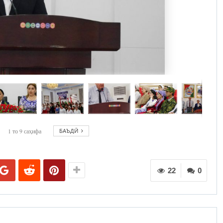
1
то
9
саҳифа
БАЪДӢ
22
0