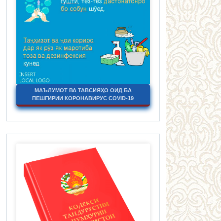
МАЪЛУМОТ ВА ТАВСИЯҲО ОИД БА
ПЕШГИРИИ КОРОНАВИРУС COVID-19