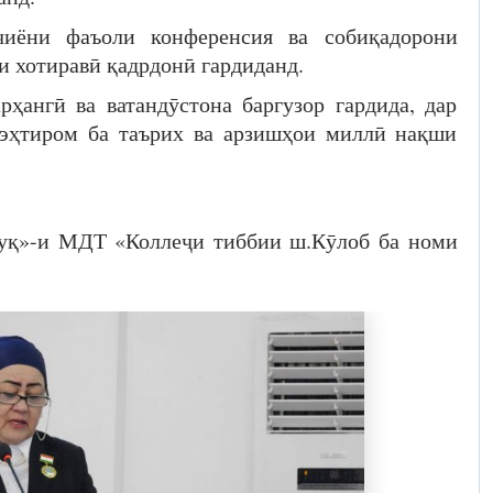
иёни фаъоли конференсия ва собиқадорони
и хотиравӣ қадрдонӣ гардиданд.
ҳангӣ ва ватандӯстона баргузор гардида, дар
 эҳтиром ба таърих ва арзишҳои миллӣ нақши
қуқ»-и МДТ «Коллеҷи тиббии ш.Кӯлоб ба номи