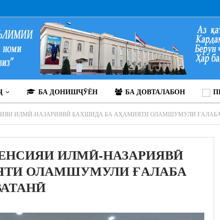
Ҷ
БА ДОНИШҶӮЁН
БА ДОВТАЛАБОН
П
СИЯИ ИЛМӢ-НАЗАРИЯВӢ БАХШИДА БА АҲАМИЯТИ ОЛАМШУМУЛИ ҒАЛАБА 
ЕНСИЯИ ИЛМӢ-НАЗАРИЯВӢ
ЯТИ ОЛАМШУМУЛИ ҒАЛАБА
ВАТАНӢ