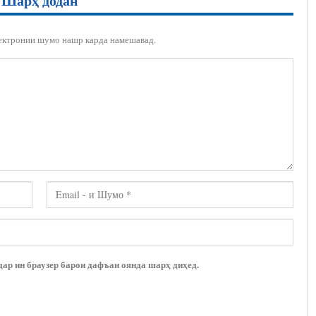
Шарҳ додан
ектронии шумо нашр карда намешавад.
дар ин браузер барои дафъаи оянда шарҳ диҳед.