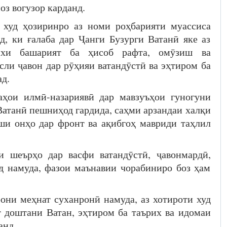
з вогузор карданд.
 худ ҳозиринро аз номи роҳбарияти муассиса
д, ки ғалаба дар Ҷанги Бузурги Ватанӣ яке аз
рихи башарият ба ҳисоб рафта, омӯзиш ва
ли ҷавон дар рӯҳияи ватандӯстӣ ва эҳтиром ба
д.
аҳои илмӣ-назариявӣ дар мавзуъҳои гуногуни
Ватанӣ пешниҳод гардида, саҳми арзандаи халқи
ши онҳо дар фронт ва ақибгоҳ мавриди таҳлил
и шеърҳо дар васфи ватандӯстӣ, ҷавонмардӣ,
д намуда, фазои маънавии чорабиниро боз ҳам
они меҳнат суханронӣ намуда, аз хотироти худ
т доштани Ватан, эҳтиром ба таърих ва идомаи
анд.