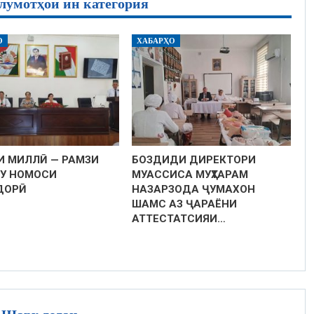
лумотҳои ин категория
О
ХАБАРҲО
И МИЛЛӢ — РАМЗИ
БОЗДИДИ ДИРЕКТОРИ
У НОМОСИ
МУАССИСА МУҲТАРАМ
ДОРӢ
НАЗАРЗОДА ҶУМАХОН
ШАМС АЗ ҶАРАЁНИ
АТТЕСТАТСИЯИ…