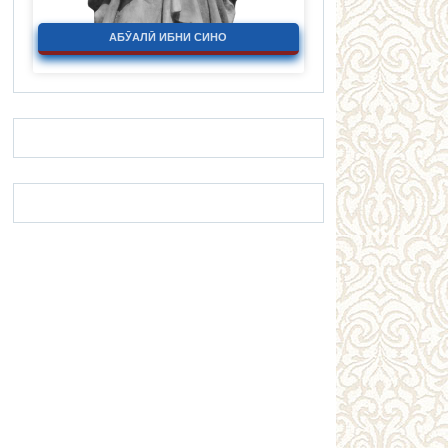
АБӮАЛӢ ИБНИ СИНО