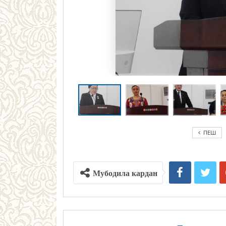
ПЕШ
Мубодила кардан