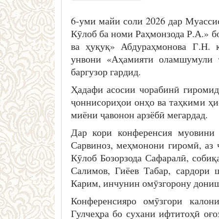
6-уми майи соли 2026 дар Муасси
Кӯлоб ба номи Раҳмонзода Р.А.» б
ва ҳуқуқ» Абдураҳмонова Г.Н. 
унвони «Аҳамияти оламшумули т
баргузор гардид.
Ҳадафи асосии чорабинӣ гиромид
ҷоннисориҳои онҳо ва таҳкими ҳи
миёни ҷавонон арзёбӣ мегардад.
Дар кори конференсия муовини 
Сарвиноз, меҳмонони гиромӣ, аз
Кӯлоб Бозорзода Сафаралӣ, соби
Салимов, Гиёев Табар, сардори
Карим, инчунин омӯзгорону дони
Конференсияро омӯзгори калон
Гулчеҳра бо сухани ифтитоҳӣ оғо