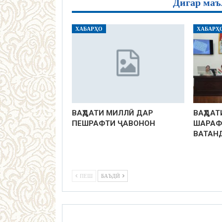
Дигар маъ
ХАБАРҲО
ХАБАРҲ
ВАҲДАТИ МИЛЛӢ ДАР
ВАҲДАТ
ПЕШРАФТИ ҶАВОНОН
ШАРАФ
ВАТАН
ПЕШ
БАЪДӢ