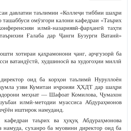
саи давлатии таълимии «Коллеҷи тиббии шаҳри
о ташаббуси омӯзгори калони кафедраи «Таърих
конференсияи илмӣ-назариявӣ-фарҳангӣ таҳти
аърихии Ғалаба дар Ҷанги Бузурги Ватанӣ»
ошти хотираи қаҳрамонони ҷанг, арҷгузорӣ ба
сси ватандӯстӣ, худшиносӣ ва худогоҳии миллӣ
директор оид ба корҳои таълимӣ Нуруллоён
 ҷумла узви Кумитаи иҷроияи ҲХДТ дар шаҳри
қадорони меҳнат — Шафоат Комилова, Ҷумахон
 шуъбаи илмӣ-методии муассиса Абдураҳмонов
шҷӯён иштирок намуданд.
и кафедраи таърих ва ҳуқуқ Абдураҳмонова
з намуда, суханро ба муовини директор оид ба