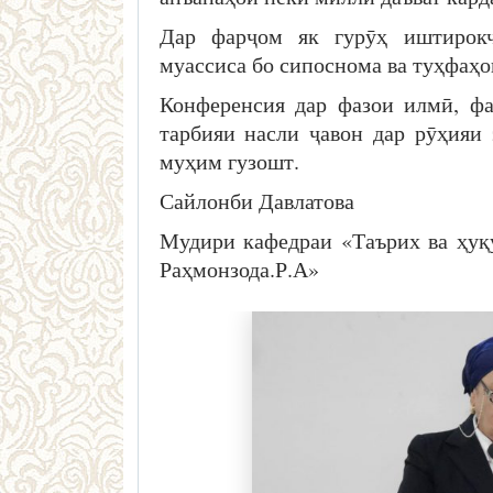
Дар фарҷом як гурӯҳ иштирокч
муассиса бо сипоснома ва туҳфаҳо
Конференсия дар фазои илмӣ, фар
тарбияи насли ҷавон дар рӯҳияи
муҳим гузошт.
Сайлонби Давлатова
Мудири кафедраи «Таърих ва ҳу
Раҳмонзода.Р.А»