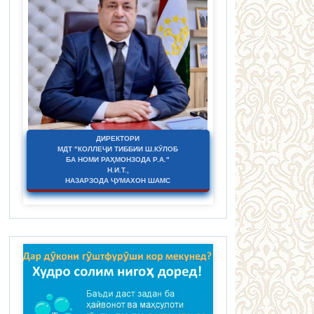
ДИРЕКТОРИ
МДТ "КОЛЛЕҶИ ТИББИИ Ш.КӮЛОБ
БА НОМИ РАҲМОНЗОДА Р.А."
Н.И.Т.,
НАЗАРЗОДА ҶУМАХОН ШАМС