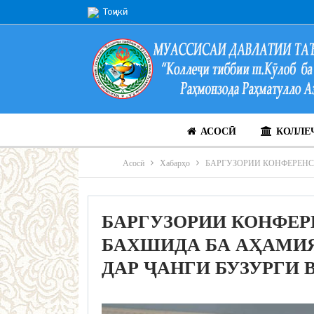
Тоҷикӣ
АСОСӢ
КОЛЛЕ
Асосӣ
Хабарҳо
БАРГУЗОРИИ КОНФЕРЕН
БАРГУЗОРИИ КОНФЕР
БАХШИДА БА АҲАМИ
ДАР ҶАНГИ БУЗУРГИ 