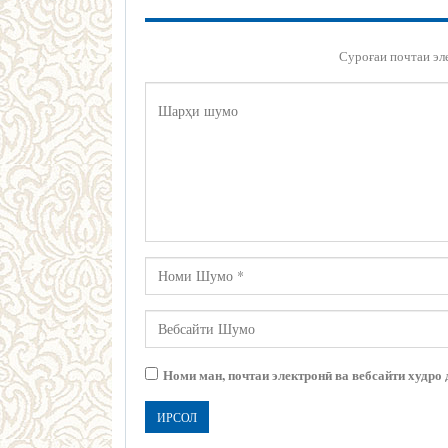
Суроғаи почтаи эл
Номи ман, почтаи электронӣ ва вебсайти худро 