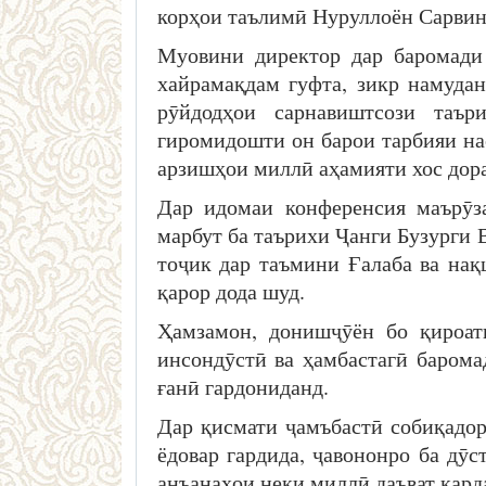
корҳои таълимӣ Нуруллоён Сарвино
Муовини директор дар баромади
хайрамақдам гуфта, зикр намудан
рӯйдодҳои сарнавиштсози таъ
гиромидошти он барои тарбияи нас
арзишҳои миллӣ аҳамияти хос дора
Дар идомаи конференсия маърӯз
марбут ба таърихи Ҷанги Бузурги 
тоҷик дар таъмини Ғалаба ва нақ
қарор дода шуд.
Ҳамзамон, донишҷӯён бо қироат
инсондӯстӣ ва ҳамбастагӣ барома
ғанӣ гардониданд.
Дар қисмати ҷамъбастӣ собиқадор
ёдовар гардида, ҷавононро ба дӯс
анъанаҳои неки миллӣ даъват кард