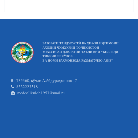
ВАЗОРАТИ ТАНДУРУСТӢ ВА ҲИФЗИ ИҶТИМОИИ
АҲОЛИИ ҶУМҲУРИИ ТОҶИКИСТОН
МУАССИСАИ ДАВЛАТИИ ТАЪЛИМИИ "КОЛЛЕҶИ
ТИББИИ Ш.КӮЛОБ
БА НОМИ РАҲМОНЗОДА РАҲМАТУЛЛО АЗИЗ"
735360, кӯчаи А.Абдураҳмонов - 7
8332223518
medcollkulob1953@mail.ru