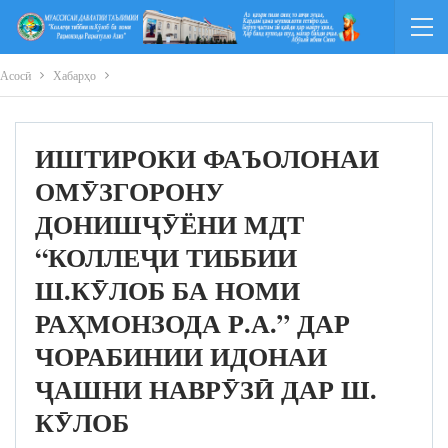
Асосӣ
Хабарҳо
ИШТИРОКИ ФАЪОЛОНАИ
ОМӮЗГОРОНУ
ДОНИШҶӮЁНИ МДТ
“КОЛЛЕҶИ ТИББИИ
Ш.КӮЛОБ БА НОМИ
РАҲМОНЗОДА Р.А.” ДАР
ЧОРАБИНИИ ИДОНАИ
ҶАШНИ НАВРӮЗӢ ДАР Ш.
КӮЛОБ