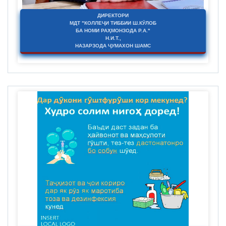
ДИРЕКТОРИ
МДТ "КОЛЛЕҶИ ТИББИИ Ш.КӮЛОБ
БА НОМИ РАҲМОНЗОДА Р.А."
Н.И.Т.,
НАЗАРЗОДА ҶУМАХОН ШАМС