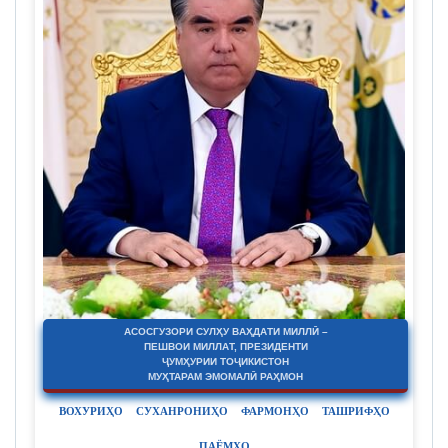
АСОСГУЗОРИ СУЛҲУ ВАҲДАТИ МИЛЛӢ –
ПЕШВОИ МИЛЛАТ, ПРЕЗИДЕНТИ
ҶУМҲУРИИ ТОҶИКИСТОН
МУҲТАРАМ ЭМОМАЛӢ РАҲМОН
ВОХУРИҲО
СУХАНРОНИҲО
ФАРМОНҲО
ТАШРИФҲО
ПАЁМҲО