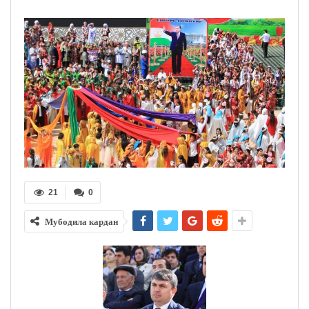
21
0
Мубодила кардан