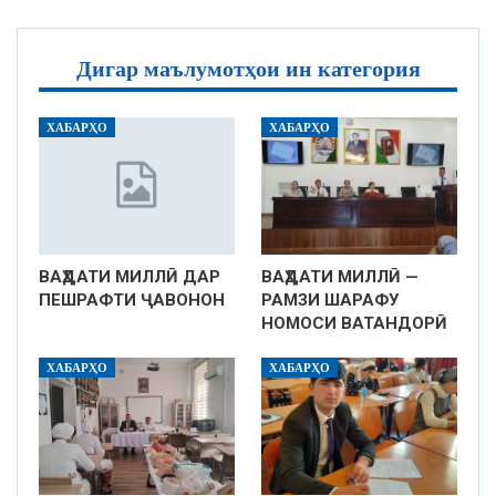
Дигар маълумотҳои ин категория
ХАБАРҲО
ХАБАРҲО
ВАҲДАТИ МИЛЛӢ ДАР
ВАҲДАТИ МИЛЛӢ —
ПЕШРАФТИ ҶАВОНОН
РАМЗИ ШАРАФУ
НОМОСИ ВАТАНДОРӢ
ХАБАРҲО
ХАБАРҲО