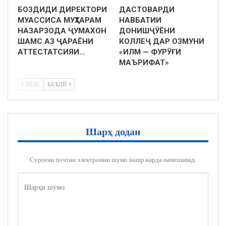
БОЗДИДИ ДИРЕКТОРИ
ДАСТОВАРДИ
МУАССИСА МУҲТАРАМ
НАВБАТИИ
НАЗАРЗОДА ҶУМАХОН
ДОНИШҶӮЁНИ
ШАМС АЗ ҶАРАЁНИ
КОЛЛЕҶ ДАР ОЗМУНИ
АТТЕСТАТСИЯИ…
«ИЛМ — ФУРӮҒИ
МАЪРИФАТ»
ПЕШ
БАЪДӢ
Шарҳ додан
Суроғаи почтаи электронии шумо нашр карда намешавад.