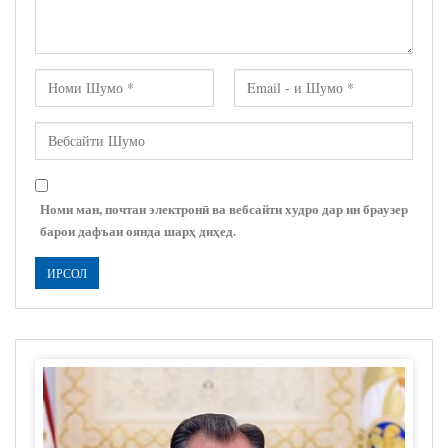
Номи ман, почтаи электронӣ ва вебсайти худро дар ин браузер
барои дафъаи оянда шарҳ диҳед.