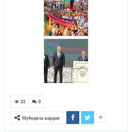
21
0
Мубодила кардан