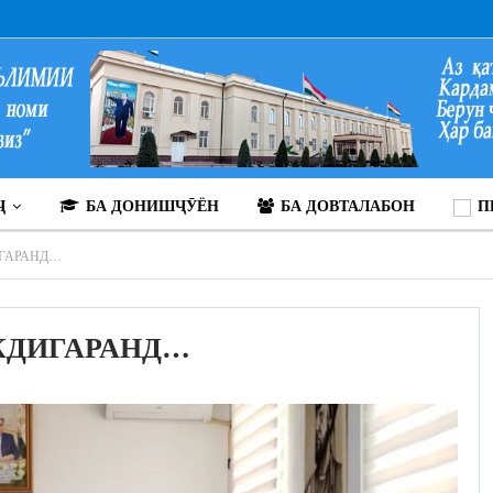
Ҷ
БА ДОНИШҶӮЁН
БА ДОВТАЛАБОН
П
ИГАРАНД…
КДИГАРАНД…