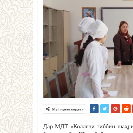
Мубодила кардан
Дар МДТ «Коллеҷи тиббии шаҳри