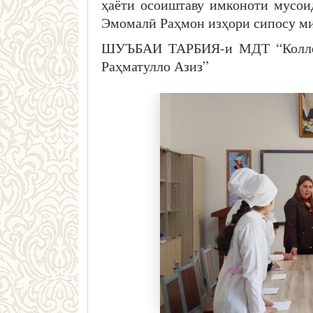
ҳаёти осоиштаву имконоти мусои
Эмомалӣ Раҳмон изҳори сипосу ми
ШУЪБАИ ТАРБИЯ-и МДТ “Коллеҷ
Раҳматулло Азиз”