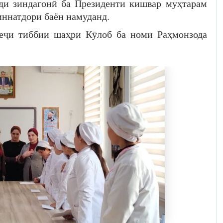
ди зиндагонӣ ба Президенти кишвар муҳтарам
ннатдори баён намуданд.
и тиббии шаҳри Кӯлоб ба номи Раҳмонзода