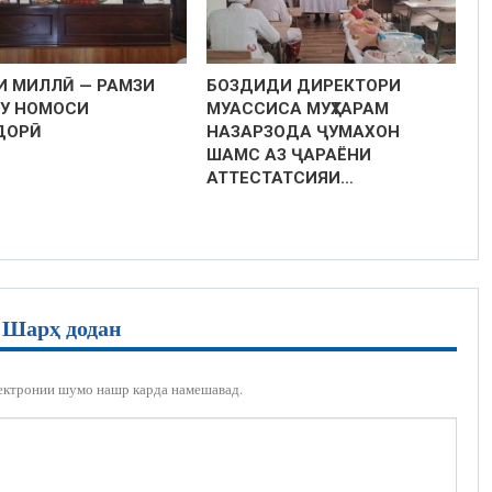
И МИЛЛӢ — РАМЗИ
БОЗДИДИ ДИРЕКТОРИ
У НОМОСИ
МУАССИСА МУҲТАРАМ
ДОРӢ
НАЗАРЗОДА ҶУМАХОН
ШАМС АЗ ҶАРАЁНИ
АТТЕСТАТСИЯИ…
Шарҳ додан
ектронии шумо нашр карда намешавад.