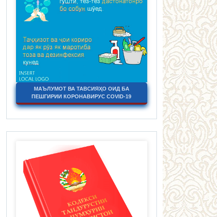
МАЪЛУМОТ ВА ТАВСИЯҲО ОИД БА
ПЕШГИРИИ КОРОНАВИРУС COVID-19