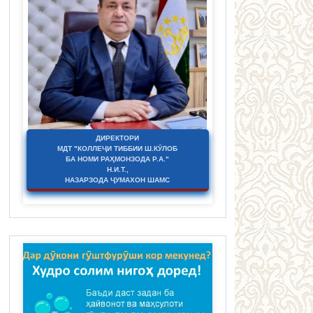
ДИРЕКТОРИ
МДТ "КОЛЛЕҶИ ТИББИИ Ш.КӮЛОБ
БА НОМИ РАҲМОНЗОДА Р.А."
Н.И.Т.,
НАЗАРЗОДА ҶУМАХОН ШАМС