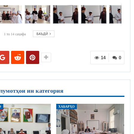
1
то
14
саҳифа
БАЪДӢ
14
0
лумотҳои ин категория
О
ХАБАРҲО