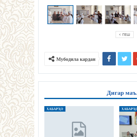
ПЕШ
Мубодила кардан
Дигар маъ
ХАБАРҲО
ХАБАРҲ