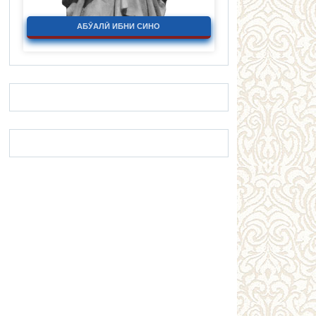
АБӮАЛӢ ИБНИ СИНО