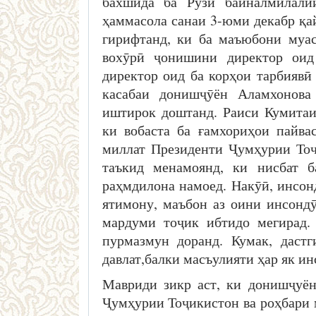
бахшида ба Рӯзи байналмилали
ҳаммасола санаи 3-юми декабр қа
гирифтанд, ки ба маъюбони муа
вохӯрӣ ҷонишини директор оид
директор оид ба корҳои тарбияв
касабаи донишҷӯён Аламхонова
иштирок доштанд. Раиси Кумитаи
ки вобаста ба ғамхориҳои пайва
миллат Президенти Ҷумҳурии То
таъкид менамоянд, ки нисбат 
раҳмдилона намоед. Накӯӣ, инсонд
ятимону, маъбон аз оини инсондӯ
мардуми тоҷик ибтидо мегирад.
пурмазмун доранд. Кумак, даст
давлат,балки масъулияти ҳар як ин
Мавриди зикр аст, ки донишҷуён
Ҷумҳурии Тоҷикистон ва роҳбари м