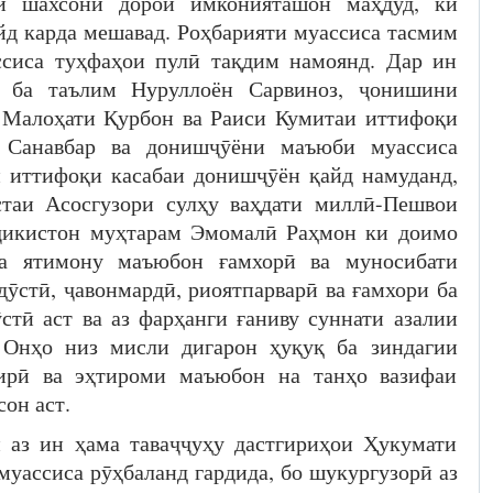
и шахсони дорои имконияташон маҳдуд, ки
йд карда мешавад. Роҳбарияти муассиса тасмим
ссиса туҳфаҳои пулӣ тақдим намоянд. Дар ин
 ба таълим Нуруллоён Сарвиноз, ҷонишини
ӣ Малоҳати Қурбон ва Раиси Кумитаи иттифоқи
 Санавбар ва донишҷӯёни маъюби муассиса
 иттифоқи касабаи донишҷӯён қайд намуданд,
стаи Асосгузори сулҳу ваҳдати миллӣ-Пешвои
ҷикистон муҳтарам Эмомалӣ Раҳмон ки доимо
ба ятимону маъюбон ғамхорӣ ва муносибати
ӯстӣ, ҷавонмардӣ, риоятпарварӣ ва ғамхори ба
стӣ аст ва аз фарҳанги ғаниву суннати азалии
 Онҳо низ мисли дигарон ҳуқуқ ба зиндагии
гирӣ ва эҳтироми маъюбон на танҳо вазифаи
сон аст.
 аз ин ҳама таваҷҷуҳу дастгириҳои Ҳукумати
уассиса рӯҳбаланд гардида, бо шукургузорӣ аз