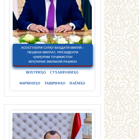
АСОСГУЗОРИ СУЛҲУ ВАҲДАТИ МИЛЛӢ –
ПЕШВОИ МИЛЛАТ, ПРЕЗИДЕНТИ
ҶУМҲУРИИ ТОҶИКИСТОН
МУҲТАРАМ ЭМОМАЛӢ РАҲМОН
ВОХУРИҲО
СУХАНРОНИҲО
ФАРМОНҲО
ТАШРИФҲО
ПАЁМҲО