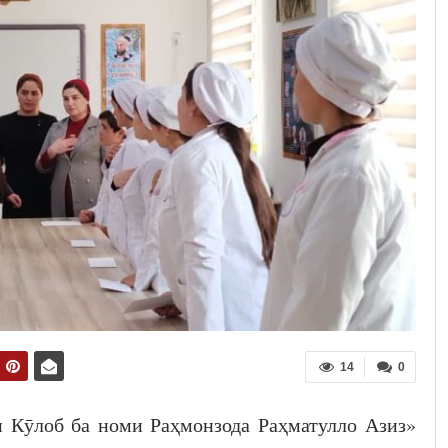
14
0
 Кӯлоб ба номи Раҳмонзода Раҳматулло Азиз»