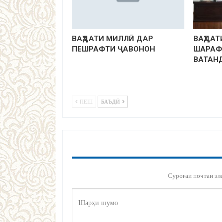
ВАҲДАТИ МИЛЛӢ ДАР
ВАҲДАТ
ПЕШРАФТИ ҶАВОНОН
ШАРАФ
ВАТАН
ПЕШ
БАЪДӢ
Суроғаи почтаи эл