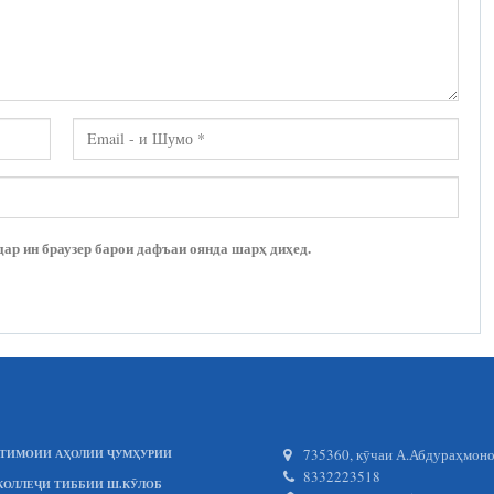
дар ин браузер барои дафъаи оянда шарҳ диҳед.
735360, кӯчаи А.Абдураҳмонов
ИҶТИМОИИ АҲОЛИИ ҶУМҲУРИИ
8332223518
КОЛЛЕҶИ ТИББИИ Ш.КӮЛОБ