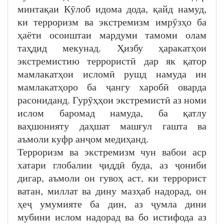
минтақаи Кӯлоб идома дода, қайд намуд,
ки терроризм ва экстремизм имрӯзҳо ба
ҳаёти осоиштаи мардуми тамоми олам
таҳдид мекунад. Ҳизбу ҳаракатҳои
экстремистию террористӣ дар як қатор
мамлакатҳои исломӣ рушд намуда ин
мамлакатҳоро ба ҷангу харобӣ оварда
расониданд. Гурӯҳҳои экстремистӣ аз номи
ислом баромад намуда, ба қатлу
ваҳшонияту даҳшат машғул гашта ва
аъмоли куфр анҷом медиҳанд.
Терроризм ва экстремизм чун вабои аср
хатари глобалии ҷиддӣ буда, аз ҷониби
дигар, аъмоли он гувоҳ аст, ки террорист
ватан, миллат ва дину мазҳаб надорад, он
ҳеҷ умумияте ба дин, аз ҷумла дини
мубини ислом надорад ва бо истифода аз