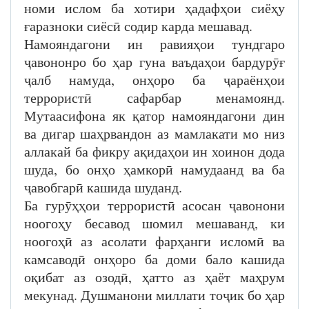
номи ислом ба хотири ҳадафҳои сиёҳу
ғаразноки сиёсӣ содир карда мешавад.
Намояндагони ин равияҳои тундгаро
ҷавононро бо ҳар гуна ваъдаҳои бардурӯғ
ҷалб намуда, онҳоро ба ҷараёнҳои
террористӣ сафарбар менамоянд.
Мутаасифона як қатор намояндагони дин
ва дигар шаҳрвандон аз мамлакати мо низ
аллакай ба фикру ақидаҳои ин хоинон дода
шуда, бо онҳо ҳамкорӣ намудаанд ва ба
ҷавобгарӣ кашида шуданд.
Ба гурӯҳҳои террористӣ асосан ҷавонони
ноогоҳу бесавод шомил мешаванд, ки
ноогоҳӣ аз асолати фарҳанги исломӣ ва
камсаводӣ онҳоро ба доми бало кашида
оқибат аз озодӣ, ҳатто аз ҳаёт маҳрум
мекунад. Душманони миллати тоҷик бо ҳар