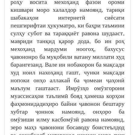
роҳу восита мехоҳанд фазои ороми
кишвари моро халалдор намоянд, тариқи
шабакаҳои интернетӣ сиёсати
пешгирифтаи ҳукуматро, ки баҳри таъмини
сулҳу субот ва тараққиёт равона шудааст,
мавриди танқид қарор дода, бо ин роҳ
мехоҳанд мардуми ноогоҳ, бахусус
ҷавононро ба муқобили ватану миллати худ
барангезанд. Вале ин нобакорон ба мақсади
худ ноил нахоҳанд гашт, чунки мақсади
нопоки онҳо аллакай ба ҷомеаи ҷаҳонӣ
маълум гаштааст. Имрӯзҳо омӯзгорони
муассисаҳои таълимӣ бояд ҳамеша корҳои
фаҳмонидадиҳиро байни ҷавонон бештару
хубтар ҷоннок намоянд, онҳоро ба
омӯзиши илму касбомӯзӣ равона намоянд,
зеро маҳз ҷавонони босаводу боистеълдод
ва соҳибкасб метавонад ҷомеаи моро пеш