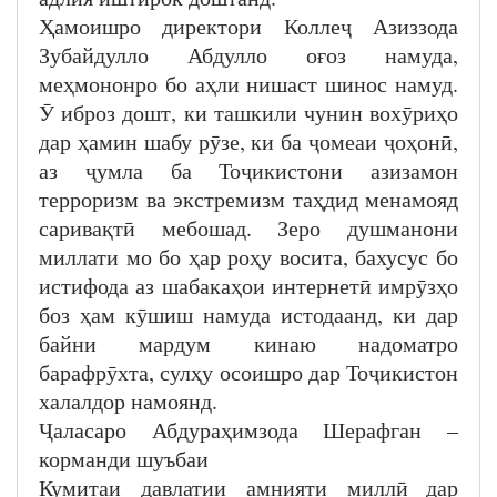
Ҳамоишро директори Коллеҷ Азиззода
Зубайдулло Абдулло оғоз намуда,
меҳмононро бо аҳли нишаст шинос намуд.
Ӯ иброз дошт, ки ташкили чунин вохӯриҳо
дар ҳамин шабу рӯзе, ки ба ҷомеаи ҷоҳонӣ,
аз ҷумла ба Тоҷикистони азизамон
терроризм ва экстремизм таҳдид менамояд
саривақтӣ мебошад. Зеро душманони
миллати мо бо ҳар роҳу восита, бахусус бо
истифода аз шабакаҳои интернетӣ имрӯзҳо
боз ҳам кӯшиш намуда истодаанд, ки дар
байни мардум кинаю надоматро
барафрӯхта, сулҳу осоишро дар Тоҷикистон
халалдор намоянд.
Ҷаласаро Абдураҳимзода Шерафган –
корманди шуъбаи
Кумитаи давлатии амнияти миллӣ дар