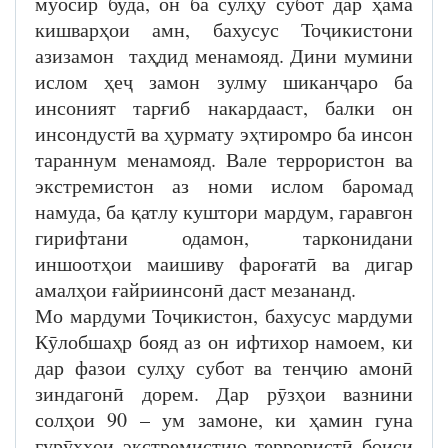
муосир буда, он ба сулҳу субот дар ҳама
кишварҳои амн, бахусус Тоҷикистони
азизамон таҳдид менамояд. Дини мумини
ислом ҳеҷ замон зулму шиканҷаро ба
инсоният тарғиб накардааст, балки он
инсондустӣ ва ҳурмату эҳтиромро ба инсон
тараннум менамояд. Вале террористон ва
экстремистон аз номи ислом баромад
намуда, ба қатлу куштори мардум, гаравгон
гирифтани одамон, тарконидани
иншоотҳои маишиву фароғатӣ ва дигар
амалҳои ғайриинсонӣ даст мезананд.
Мо мардуми Тоҷикистон, бахусус мардуми
Кӯлобшаҳр бояд аз он ифтихор намоем, ки
дар фазои сулҳу субот ва тенҷию амонӣ
зиндагонӣ дорем. Дар рӯзҳои вазнини
солҳои 90 – ум замоне, ки ҳамин гуна
гурӯҳҳои экстремистию террористӣ боиси