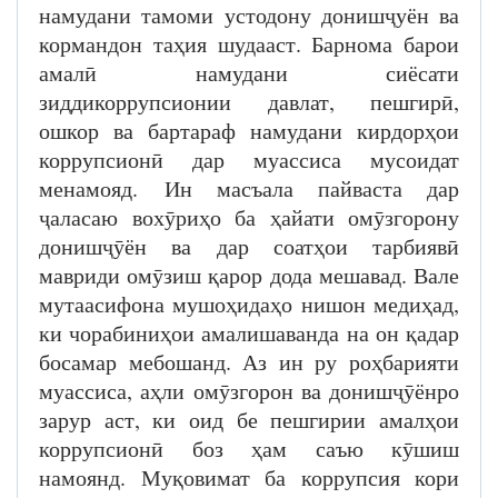
намудани тамоми устодону донишҷуён ва
кормандон таҳия шудааст. Барнома барои
амалӣ намудани сиёсати
зиддикоррупсионии давлат, пешгирӣ,
ошкор ва бартараф намудани кирдорҳои
коррупсионӣ дар муассиса мусоидат
менамояд. Ин масъала пайваста дар
ҷаласаю вохӯриҳо ба ҳайати омӯзгорону
донишҷӯён ва дар соатҳои тарбиявӣ
мавриди омӯзиш қарор дода мешавад. Вале
мутаасифона мушоҳидаҳо нишон медиҳад,
ки чорабиниҳои амалишаванда на он қадар
босамар мебошанд. Аз ин ру роҳбарияти
муассиса, аҳли омӯзгорон ва донишҷӯёнро
зарур аст, ки оид бе пешгирии амалҳои
коррупсионӣ боз ҳам саъю кӯшиш
намоянд. Муқовимат ба коррупсия кори