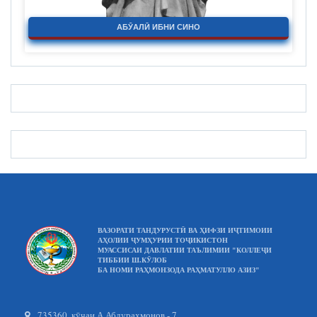
АБӮАЛӢ ИБНИ СИНО
ВАЗОРАТИ ТАНДУРУСТӢ ВА ҲИФЗИ ИҶТИМОИИ
АҲОЛИИ ҶУМҲУРИИ ТОҶИКИСТОН
МУАССИСАИ ДАВЛАТИИ ТАЪЛИМИИ "КОЛЛЕҶИ
ТИББИИ Ш.КӮЛОБ
БА НОМИ РАҲМОНЗОДА РАҲМАТУЛЛО АЗИЗ"
735360, кӯчаи А.Абдураҳмонов - 7