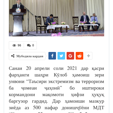
96
0
Мубодила кардан
Санаи 20 апрели соли 2021 дар қасри
фарҳанги шаҳри Кӯлоб ҳамоиш зери
унвони “Таъсири экстремизм ва терроризм
ба ҷомеаи ҷаҳонӣ” бо иштироки
кормандони мақомоти ҳифзи ҳуқуқ
баргузор гардид. Дар ҳамоиши мазкур
зиёда аз 500 нафар донишҷӯёни МДТ