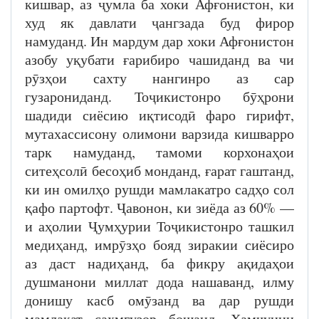
кишвар, аз ҷумла ба хоки Афғонистон, ки
худ як давлати ҷангзада буд фирор
намуданд. Ин мардум дар хоки Афғонистон
азобу уқубати ғарибиро чашиданд ва чи
рӯзҳои сахту нангинро аз сар
гузарониданд. Тоҷикистонро бӯҳрони
шадиди сиёсию иқтисодӣ фаро гирифт,
мутахассисону олимони варзида кишварро
тарк намуданд, тамоми корхонаҳои
ситеҳсолӣ бесоҳиб монданд, ғарат гаштанд,
ки ин омилҳо рушди мамлакатро садҳо сол
қафо партофт. Ҷавонон, ки зиёда аз 60% —
и аҳолии Ҷумҳурии Тоҷикистонро ташкил
медиҳанд, имрӯзҳо бояд зиракии сиёсиро
аз даст надиҳанд, ба фикру ақидаҳои
душманони миллат дода нашаванд, илму
донишу касб омӯзанд ва дар рушди
мамлакат саҳмгузор бошанд. Ҳамчунин