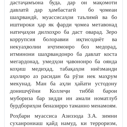
дастаҷамъона буда, дар он мақомоти
давлатӣ дар ҳамбастагӣ бо ҷомеаи
шаҳрвандӣ, муассисаҳои таълимӣ ва бо
иштироки ҳар як фарди ҷомеа метавонад
натиҷаҳои дилхоҳро ба даст оварад. Зеро
коррупсия болоравии иқтисодиёт ва
некуаҳволии иҷтимоиро боз медорад,
итминони шаҳрвандонро ба давлат коста
мегардонад, умедҳои ҷавононро ба оянда
коҳиш медиҳад, табақаҳои ниёзманди
аҳолиро аз расидан ба рӯзи нек маҳрум
мекунад. Ман ба аҳли ҳайати устодону
донишҷӯёни Коллеҷи тиббӣ барои
мубориза бар зидди ин амали номатлуб
бурдбориҳои беназирро таманно менамоям.
Роҳбари муассиса Азиззода З.А. зимни
суханрониаш қайд намуд, ки терроризм,