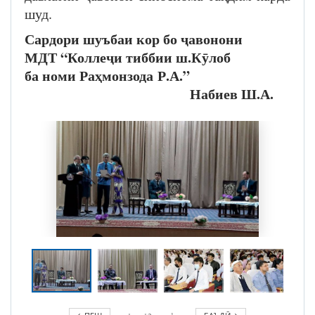
шуд.
Сардори шуъбаи кор бо ҷавонони
МДТ “Коллеҷи тиббии ш.Кӯлоб
ба номи Раҳмонзода Р.А.”
Набиев Ш.А.