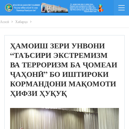
Асосӣ
Хабарҳо
ҲАМОИШ ЗЕРИ УНВОНИ
“ТАЪСИРИ ЭКСТРЕМИЗМ
ВА ТЕРРОРИЗМ БА ҶОМЕАИ
ҶАҲОНӢ” БО ИШТИРОКИ
КОРМАНДОНИ МАҚОМОТИ
ҲИФЗИ ҲУҚУҚ