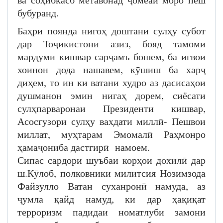
бубуранд.
Баҳри поянда нигоҳ доштани сулҳу субот
дар Тоҷикистони азиз, бояд тамоми
мардуми кишвар сарҷамъ бошем, ба иғвои
хоинон дода нашавем, кӯшиш ба харҷ
диҳем, то ин ки ватани худро аз дасисаҳои
душманон эмин нигаҳ дорем, сиёсати
сулҳпарваронаи Президенти кишвар,
Асосгузори сулҳу вахдати миллӣ- Пешвои
миллат, муҳтарам Эмомалӣ Раҳмонро
ҳамаҷониба дастгирӣ намоем.
Сипас сардори шуъбаи корҳои дохилӣ дар
ш.Кӯлоб, полковники милитсия Нозимзода
Файзулло Ватан суханронӣ намуда, аз
ҷумла қайд намуд, ки дар ҳақиқат
терроризм падидаи номатлуби замони