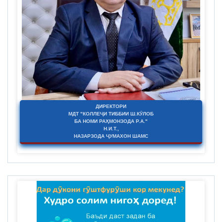
ДИРЕКТОРИ
МДТ "КОЛЛЕҶИ ТИББИИ Ш.КӮЛОБ
БА НОМИ РАҲМОНЗОДА Р.А."
Н.И.Т.,
НАЗАРЗОДА ҶУМАХОН ШАМС