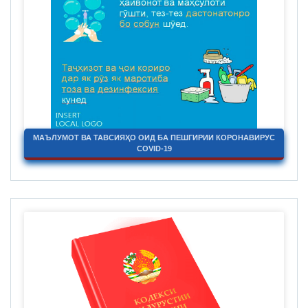
МАЪЛУМОТ ВА ТАВСИЯҲО ОИД БА ПЕШГИРИИ КОРОНАВИРУС
COVID-19