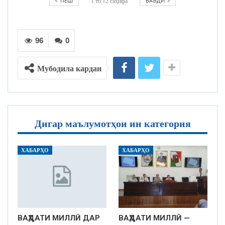
ПЕШ
1
то
12
саҳифа
БАЪДӢ
96
0
Мубодила кардан
Дигар маълумотҳои ин категория
ХАБАРҲО
ХАБАРҲО
ВАҲДАТИ МИЛЛӢ ДАР
ВАҲДАТИ МИЛЛӢ —