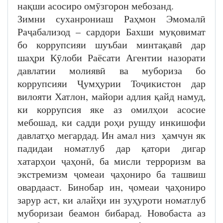
нақши асосиро омӯзгорон мебозанд.
Зимни суханрониаш Раҳмон Эмомалӣ
Раҷабализод – сардори Бахши муқовимат
бо коррупсияи шуъбаи минтақавӣ дар
шаҳри Кӯлоби Раёсати Агентии назорати
давлатии молиявӣ ва мубориза бо
коррупсияи Ҷумҳурии Тоҷикистон дар
вилояти Хатлон, майори адлия қайд намуд,
ки коррупсия яке аз омилҳои асосие
мебошад, ки садди роҳи рушду инкишофи
давлатҳо мегардад. Ин амал низ ҳамчун як
падидаи номатлуб дар қатори дигар
хатарҳои ҷаҳонӣ, ба мисли терроризм ва
экстремизм ҷомеаи ҷаҳониро ба ташвиш
овардааст. Бинобар ин, ҷомеаи ҷаҳониро
зарур аст, ки алайҳи ин зуҳуроти номатлуб
муборизаи беамон бибарад. Новобаста аз