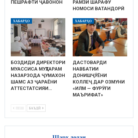
ПЕШРАФТИ ҶАВОНОН
РАМЗИ ШАРАФУ
НОМОСИ ВАТАНДОРӢ
ХАБАРҲО
ХАБАРҲО
БОЗДИДИ ДИРЕКТОРИ
ДАСТОВАРДИ
МУАССИСА МУҲТАРАМ
НАВБАТИИ
НАЗАРЗОДА ҶУМАХОН
ДОНИШҶӮЁНИ
ШАМС АЗ ҶАРАЁНИ
КОЛЛЕҶ ДАР ОЗМУНИ
АТТЕСТАТСИЯИ…
«ИЛМ — ФУРӮҒИ
МАЪРИФАТ»
ПЕШ
БАЪДӢ
Шарҳ додан