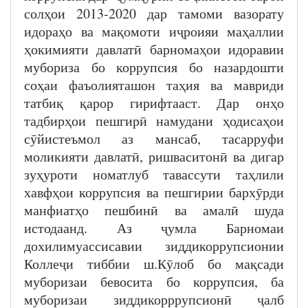
солҳои 2013-2020 дар тамоми вазорату
идораҳо ва мақомоти иҷроияи маҳаллии
ҳокимияти давлатӣ барномаҳои идоравии
мубориза бо коррупсия бо назардошти
соҳаи фаъолияташон таҳия ва мавриди
татбиқ қарор гирифтааст. Дар онҳо
тадбирҳои пешгирӣ намудани ҳодисаҳои
сӯйистеъмол аз мансаб, тасарруфи
моликияти давлатӣ, ришваситонӣ ва дигар
зуҳуроти номатлуб тавассути таҳлили
хавфҳои коррупсия ва пешгирии бархӯрди
манфиатҳо пешбинӣ ва амалӣ шуда
истодаанд. Аз ҷумла Барномаи
дохилимуассисавии зиддикоррупсионии
Коллеҷи тиббии ш.Кӯлоб бо мақсади
муборизаи бевосита бо коррупсия, ба
муборизаи зиддикорррупсионӣ ҷалб