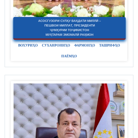
АСОСГУЗОРИ СУЛҲУ ВАҲДАТИ МИЛЛӢ –
ПЕШВОИ МИЛЛАТ, ПРЕЗИДЕНТИ
ҶУМҲУРИИ ТОҶИКИСТОН
МУҲТАРАМ ЭМОМАЛӢ РАҲМОН
ВОХУРИҲО
СУХАНРОНИҲО
ФАРМОНҲО
ТАШРИФҲО
ПАЁМҲО