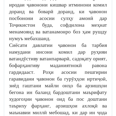
иродаи ҷавонони кишвар итминони комил
доранд ва боварӣ доранд, ки ҷавонон
посбонони асосии сулҳу амонӣ дар
Тоҷикистон буда, софдилона меҳнат
менамоянд ва ватанамонро боз ҳам рушду
нумуъ мебахшанд.
Сиёсати давлатии ҷавонон ба тарбия
намудани инсони комил дар руҳияи
ватандӯстиву ватанпарварӣ, садоқату орият,
бофарҳангиву маданиятнокӣ равона
гардидааст. Роҳи асосии пешгирии
гаравидани ҷавонон ба гурӯҳҳои иртиҷоӣ,
зиёд гаштани майли онҳо ба арзишҳои
бегона ин баланд бардоштани маърифату
худогоҳии ҷавонон оид ба пос доштани
таъриху фарҳанг, арзишҳои ахлоқӣ ва
маънавии миллӣ мебошад, ки дар ин ҷода