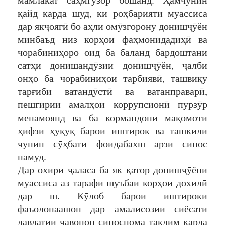
қайд карда шуд, ки роҳбарияти муассиса
дар якҷоягӣ бо аҳли омӯзгорону донишҷӯён
минбаъд низ корҳои фаҳмонидадиҳӣ ва
чорабиниҳоро оид ба баланд бардоштани
сатҳи донишандӯзии донишҷӯён, ҷалби
онҳо ба чорабиниҳои тарбиявӣ, ташвиқу
тарғиби ватандӯстӣ ва ватанправарӣ,
пешгирии амалҳои коррупсионӣ пурзӯр
менамоянд ва ба кормандони мақомоти
ҳифзи ҳуқуқ барои иштирок ва ташкили
чунин сӯҳбати фоидабахш арзи сипос
намуд.
Дар охири ҷаласа ба як қатор донишҷӯёни
муассиса аз тарафи шуъбаи корҳои дохилӣ
дар ш. Кӯлоб барои иштироки
фаъолонаашон дар амалисозии сиёсати
давлатии ҷавонон сипоснома тақдим карда