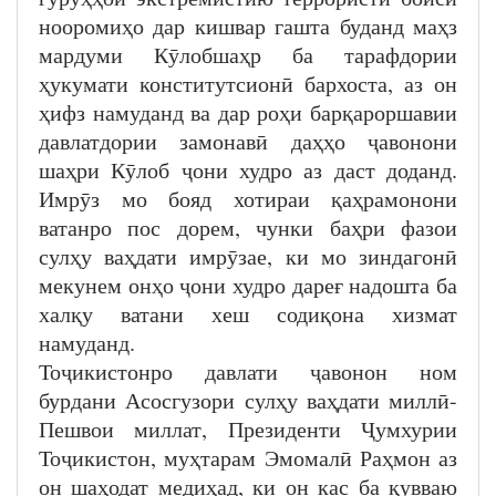
нооромиҳо дар кишвар гашта буданд маҳз
мардуми Кӯлобшаҳр ба тарафдории
ҳукумати конститутсионӣ бархоста, аз он
ҳифз намуданд ва дар роҳи барқароршавии
давлатдории замонавӣ даҳҳо ҷавонони
шаҳри Кӯлоб ҷони худро аз даст доданд.
Имрӯз мо бояд хотираи қаҳрамонони
ватанро пос дорем, чунки баҳри фазои
сулҳу ваҳдати имрӯзае, ки мо зиндагонӣ
мекунем онҳо ҷони худро дареғ надошта ба
халқу ватани хеш содиқона хизмат
намуданд.
Тоҷикистонро давлати ҷавонон ном
бурдани Асосгузори сулҳу ваҳдати миллӣ-
Пешвои миллат, Президенти Ҷумхурии
Тоҷикистон, муҳтарам Эмомалӣ Раҳмон аз
он шаҳодат медиҳад, ки он кас ба қувваю