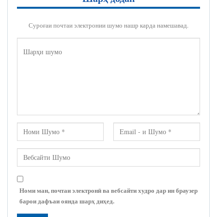
Суроғаи почтаи электронии шумо нашр карда намешавад.
Номи ман, почтаи электронӣ ва вебсайти худро дар ин браузер
барои дафъаи оянда шарҳ диҳед.