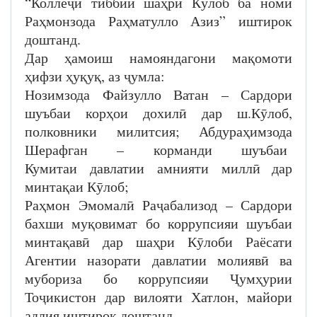
“Коллеҷи тиббии шаҳри Кӯлоб ба номи
Раҳмонзода Раҳматулло Азиз” иштирок
доштанд.
Дар ҳамоиш намояндагони мақомоти
ҳифзи ҳуқуқ, аз ҷумла:
Нозимзода Файзулло Ватан – Сардори
шуъбаи корҳои дохилӣ дар ш.Кӯлоб,
полковники милитсия; Абдураҳимзода
Шерафган – корманди шуъбаи
Кумитаи давлатии амнияти миллӣ дар
минтақаи Кӯлоб;
Раҳмон Эмомалӣ Раҷабализод – Сардори
бахши муқовимат бо коррупсияи шуъбаи
минтақавӣ дар шаҳри Кӯлоби Раёсати
Агентии назорати давлатии молиявӣ ва
мубориза бо коррупсияи Ҷумҳурии
Тоҷикистон дар вилояти Хатлон, майори
адлия иштирок доштанд.