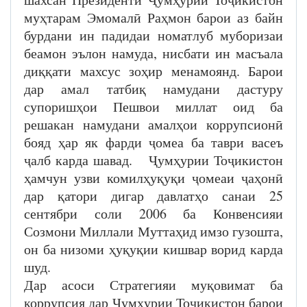
муҳтарам Эмомалӣ Раҳмон барои аз байн
бурдани ин падидаи номатлуб муборизаи
беамон эълон намуда, нисбати ин масъала
диққати махсус зоҳир менамоянд. Барои
дар амал татбиқ намудани дастуру
супоришҳои Пешвои миллат оид ба
решакан намудани амалҳои коррупсионӣ
бояд ҳар як фарди ҷомеа ба таври васеъ
ҷалб карда шавад. Ҷумҳурии Тоҷикистон
ҳамчун узви комилҳуқуқи ҷомеаи ҷаҳонӣ
дар қатори дигар давлатҳо санаи 25
сентябри соли 2006 ба Конвенсияи
Созмони Миллали Муттаҳид имзо гузошта,
он ба низоми ҳуқуқии кишвар ворид карда
шуд.
Дар асоси Стратегияи муқовимат ба
коррупсия дар Ҷумҳурии Тоҷикистон барои