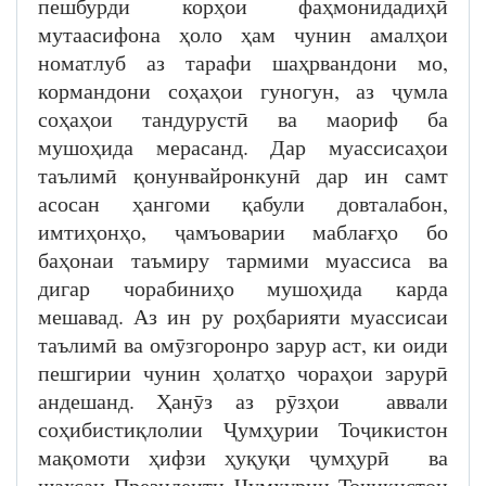
пешбурди корҳои фаҳмонидадиҳӣ
мутаасифона ҳоло ҳам чунин амалҳои
номатлуб аз тарафи шаҳрвандони мо,
кормандони соҳаҳои гуногун, аз ҷумла
соҳаҳои тандурустӣ ва маориф ба
мушоҳида мерасанд. Дар муассисаҳои
таълимӣ қонунвайронкунӣ дар ин самт
асосан ҳангоми қабули довталабон,
имтиҳонҳо, ҷамъоварии маблағҳо бо
баҳонаи таъмиру тармими муассиса ва
дигар чорабиниҳо мушоҳида карда
мешавад. Аз ин ру роҳбарияти муассисаи
таълимӣ ва омӯзгоронро зарур аст, ки оиди
пешгирии чунин ҳолатҳо чораҳои зарурӣ
андешанд. Ҳанӯз аз рӯзҳои аввали
соҳибистиқлолии Ҷумҳурии Тоҷикистон
мақомоти ҳифзи ҳуқуқи ҷумҳурӣ ва
шахсан Президенти Ҷумҳурии Тоҷикистон