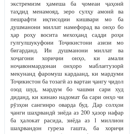
экстремизм ҳамеша ба ҷомеаи ҷаҳонӣ
таҳдид менамояд, зеро сулҳу амонӣ ва
пешрафти иқтисодии кишвари мо ба
душманони миллат намефорад ва онҳо бо
ҳар роҳу восита мехоҳанд садди роҳи
гулгулшукуфоии Тоҷикистони азизи мо
бигарданд. Ин душманони миллат ва
хоҷагони хориҷии онҳо, ки амали
ноҷавонмардонаи онҳоро маблағгузорӣ
мекунанд фаромуш кардаанд, ки мардуми
Тоҷикистон ба тозагӣ аз вартаи ҷангу ҷидол
озод шуд, мардум бо чашми сари худ
диданд, ки кинаю надомат ба сари онҳо чи
рӯзҳои сангинро оварда буд. Дар солҳои
ҷанги шаҳрвандӣ зиёда аз 200 ҳазор нафар
ба ҳалокат расида, зиёда аз 1 миллион
шаҳрвандон гуреза гашта, ба хориҷи