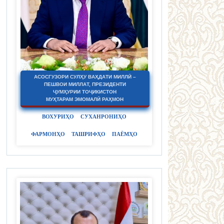
АСОСГУЗОРИ СУЛҲУ ВАҲДАТИ МИЛЛӢ –
ПЕШВОИ МИЛЛАТ, ПРЕЗИДЕНТИ
ҶУМҲУРИИ ТОҶИКИСТОН
МУҲТАРАМ ЭМОМАЛӢ РАҲМОН
ВОХУРИҲО
СУХАНРОНИҲО
ФАРМОНҲО
ТАШРИФҲО
ПАЁМҲО