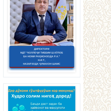
ДИРЕКТОРИ
МДТ "КОЛЛЕҶИ ТИББИИ Ш.КӮЛОБ
БА НОМИ РАҲМОНЗОДА Р.А."
Н.И.Т.,
НАЗАРЗОДА ҶУМАХОН ШАМС