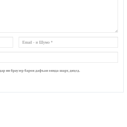
дар ин браузер барои дафъаи оянда шарҳ диҳед.