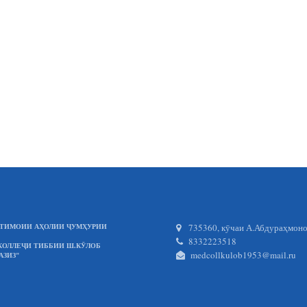
735360, кӯчаи А.Абдураҳмонов
ИҶТИМОИИ АҲОЛИИ ҶУМҲУРИИ
8332223518
КОЛЛЕҶИ ТИББИИ Ш.КӮЛОБ
medcollkulob1953@mail.ru
АЗИЗ"