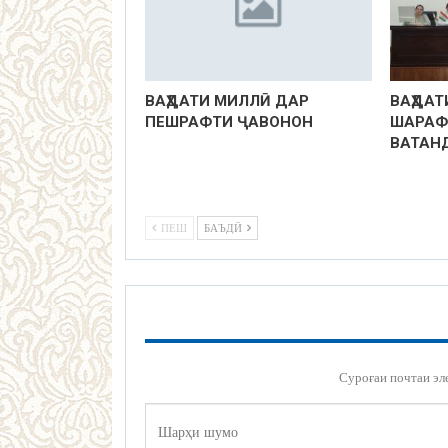
ВАҲДАТИ МИЛЛӢ ДАР
ВАҲДАТ
ПЕШРАФТИ ҶАВОНОН
ШАРАФ
ВАТАН
ПЕШ
БАЪДӢ
Суроғаи почтаи эл