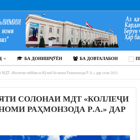
Ҷ
БА ДОНИШҶӮЁН
БА ДОВТАЛАБОН
П
 МДТ «Коллеҷи тиббии ш.Кӯлоб ба номи Раҳмонзода Р.А.» дар соли 2021
ЯТИ СОЛОНАИ МДТ «КОЛЛЕҶИ
НОМИ РАҲМОНЗОДА Р.А.» ДАР