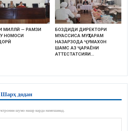
И МИЛЛӢ — РАМЗИ
БОЗДИДИ ДИРЕКТОРИ
У НОМОСИ
МУАССИСА МУҲТАРАМ
ДОРӢ
НАЗАРЗОДА ҶУМАХОН
ШАМС АЗ ҶАРАЁНИ
АТТЕСТАТСИЯИ…
Шарҳ додан
ектронии шумо нашр карда намешавад.