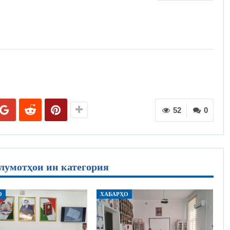
52
0
лумотҳои ин категория
О
ХАБАРҲО