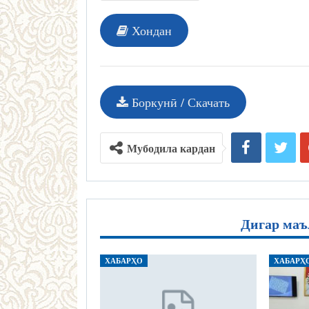
Хондан
Боркунӣ / Скачать
Мубодила кардан
Дигар маъ
ХАБАРҲО
ХАБАРҲ