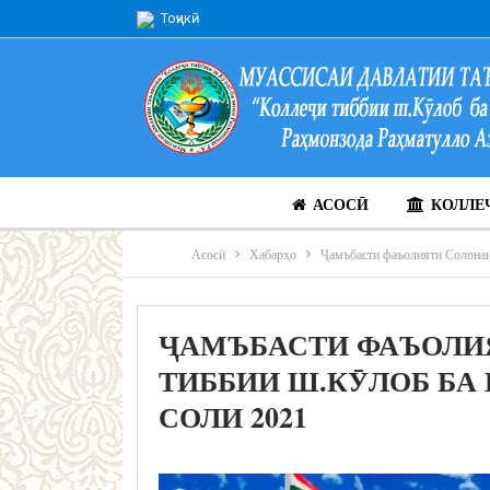
Тоҷикӣ
АСОСӢ
КОЛЛЕ
Асосӣ
Хабарҳо
Ҷамъбасти фаъолияти Солонаи
ҶАМЪБАСТИ ФАЪОЛИ
ТИББИИ Ш.КӮЛОБ БА 
СОЛИ 2021