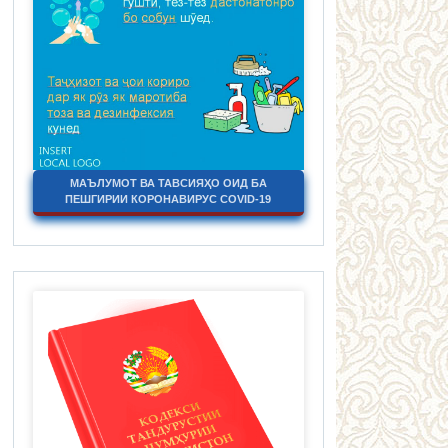
МАЪЛУМОТ ВА ТАВСИЯҲО ОИД БА
ПЕШГИРИИ КОРОНАВИРУС COVID-19