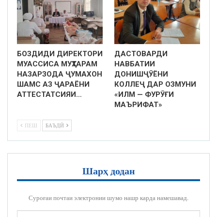
БОЗДИДИ ДИРЕКТОРИ
ДАСТОВАРДИ
МУАССИСА МУҲТАРАМ
НАВБАТИИ
НАЗАРЗОДА ҶУМАХОН
ДОНИШҶӮЁНИ
ШАМС АЗ ҶАРАЁНИ
КОЛЛЕҶ ДАР ОЗМУНИ
АТТЕСТАТСИЯИ…
«ИЛМ — ФУРӮҒИ
МАЪРИФАТ»
ПЕШ
БАЪДӢ
Шарҳ додан
Суроғаи почтаи электронии шумо нашр карда намешавад.