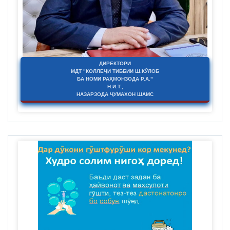
ДИРЕКТОРИ
МДТ "КОЛЛЕҶИ ТИББИИ Ш.КӮЛОБ
БА НОМИ РАҲМОНЗОДА Р.А."
Н.И.Т.,
НАЗАРЗОДА ҶУМАХОН ШАМС