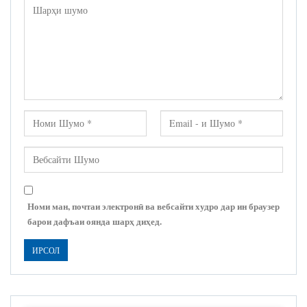
Номи ман, почтаи электронӣ ва вебсайти худро дар ин браузер
барои дафъаи оянда шарҳ диҳед.