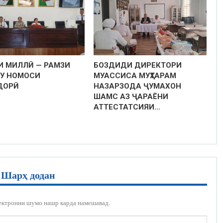
И МИЛЛӢ — РАМЗИ
БОЗДИДИ ДИРЕКТОРИ
У НОМОСИ
МУАССИСА МУҲТАРАМ
ДОРӢ
НАЗАРЗОДА ҶУМАХОН
ШАМС АЗ ҶАРАЁНИ
АТТЕСТАТСИЯИ…
Шарҳ додан
ектронии шумо нашр карда намешавад.