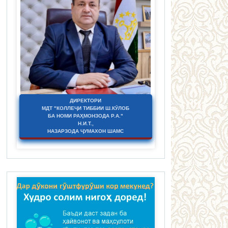
ДИРЕКТОРИ
МДТ "КОЛЛЕҶИ ТИББИИ Ш.КӮЛОБ
БА НОМИ РАҲМОНЗОДА Р.А."
Н.И.Т.,
НАЗАРЗОДА ҶУМАХОН ШАМС