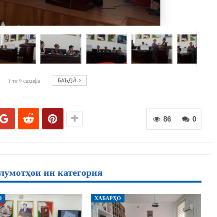
1
то
9
саҳифа
БАЪДӢ
86
0
лумотҳои ин категория
О
ХАБАРҲО