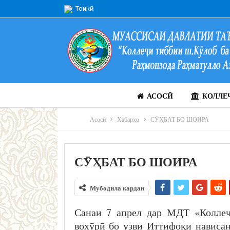
Тоҷикӣ
АСОСӢ
КОЛЛЕ
Асосӣ
Хабарҳо
СӮҲБАТ БО ШОИРА
СӮҲБАТ БО ШОИРА
Мубодила кардан
Санаи 7 апрел дар МДТ «Коллеҷ
вохӯрӣ бо узви Иттифоқи нависан