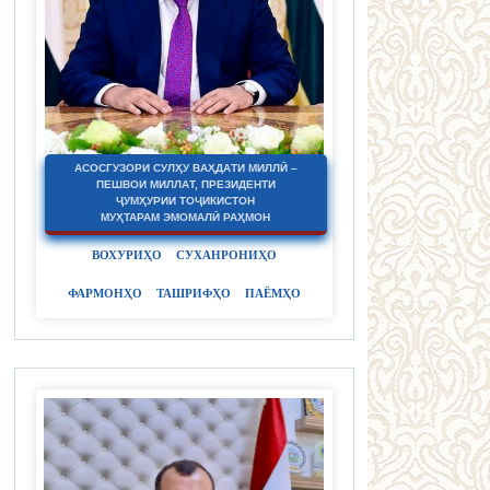
АСОСГУЗОРИ СУЛҲУ ВАҲДАТИ МИЛЛӢ –
ПЕШВОИ МИЛЛАТ, ПРЕЗИДЕНТИ
ҶУМҲУРИИ ТОҶИКИСТОН
МУҲТАРАМ ЭМОМАЛӢ РАҲМОН
ВОХУРИҲО
СУХАНРОНИҲО
ФАРМОНҲО
ТАШРИФҲО
ПАЁМҲО