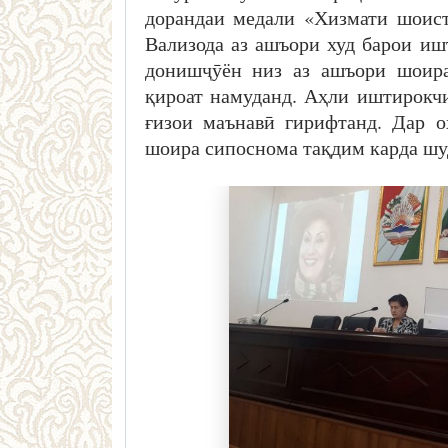
дорандаи медали «Хизмати шоист
Вализода аз ашъори худ барои и
донишҷӯён низ аз ашъори шоира
қироат намуданд. Аҳли иштирокчи
ғизои маънавӣ гирифтанд. Дар о
шоира сипоснома тақдим карда шу