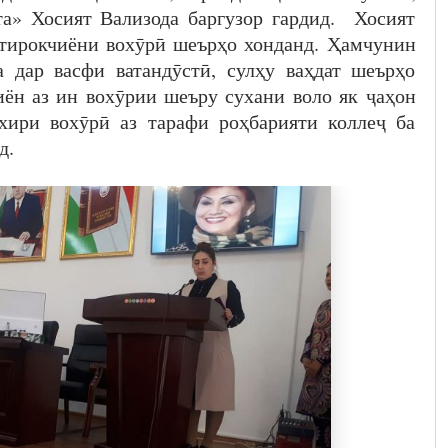
а» Хосият Вализода баргузор гардид. Хосият
штирокчиёни вохӯрӣ шеърҳо хонданд. Ҳамчунин
 дар васфи ватандӯстӣ, сулҳу ваҳдат шеърҳо
ён аз ин вохӯрии шеъру сухани воло як ҷаҳон
хири вохӯрӣ аз тарафи роҳбарияти коллеҷ ба
д.