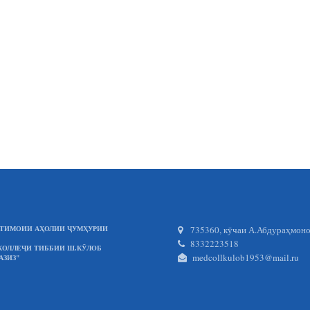
735360, кӯчаи А.Абдураҳмонов
ИҶТИМОИИ АҲОЛИИ ҶУМҲУРИИ
8332223518
КОЛЛЕҶИ ТИББИИ Ш.КӮЛОБ
medcollkulob1953@mail.ru
АЗИЗ"