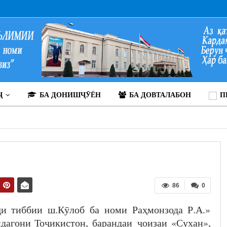
Ҷ
БА ДОНИШҶӮЁН
БА ДОВТАЛАБОН
П
86
0
и тиббии ш.Кӯлоб ба номи Раҳмонзода Р.А.»
дагони Тоҷикистон, барандаи ҷоизаи «Сухан»,