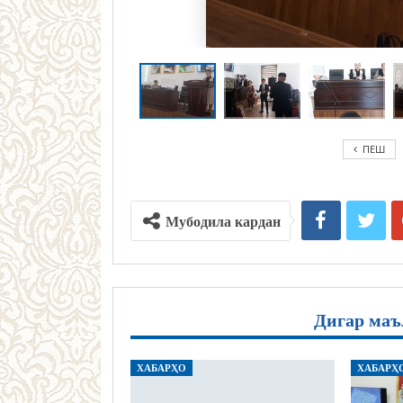
ПЕШ
Мубодила кардан
Дигар маъ
ХАБАРҲО
ХАБАРҲ