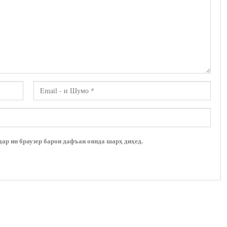
дар ин браузер барои дафъаи оянда шарҳ диҳед.