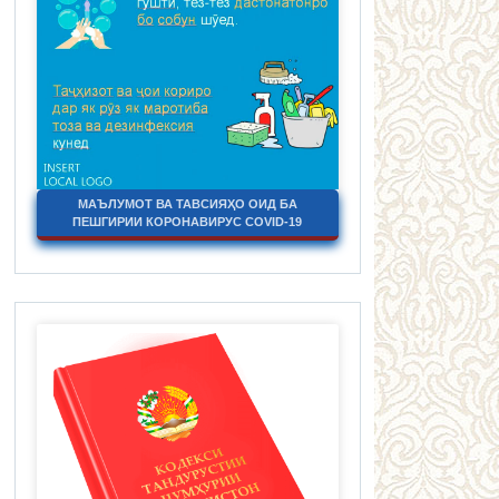
МАЪЛУМОТ ВА ТАВСИЯҲО ОИД БА
ПЕШГИРИИ КОРОНАВИРУС COVID-19