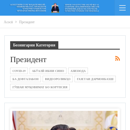
Асосӣ
Президент
Бознигарии Категория
Президент
COVID-19
АБӮАЛӢ ИБНИ СИНО
АЗИЗЗОДА
БА ДОВТАЛАБОН
ВИДЕОРОЛИКҲО
ГАЗЕТАИ ДАРМОНБАХШ
ГӮШАИ МУҚОВИМАТ БО КОРУПСИЯ