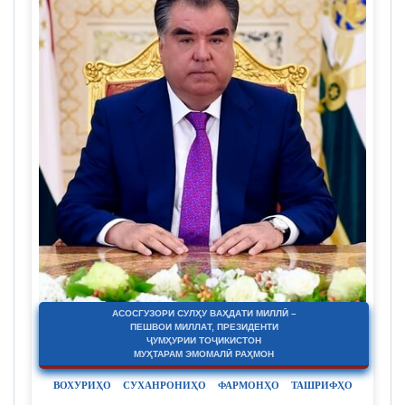
АСОСГУЗОРИ СУЛҲУ ВАҲДАТИ МИЛЛӢ –
ПЕШВОИ МИЛЛАТ, ПРЕЗИДЕНТИ
ҶУМҲУРИИ ТОҶИКИСТОН
МУҲТАРАМ ЭМОМАЛӢ РАҲМОН
ВОХУРИҲО
СУХАНРОНИҲО
ФАРМОНҲО
ТАШРИФҲО