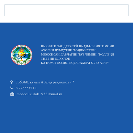
ВАЗОРАТИ ТАНДУРУСТӢ ВА ҲИФЗИ ИҶТИМОИИ
АҲОЛИИ ҶУМҲУРИИ ТОҶИКИСТОН
МУАССИСАИ ДАВЛАТИИ ТАЪЛИМИИ "КОЛЛЕҶИ
ТИББИИ Ш.КӮЛОБ
БА НОМИ РАҲМОНЗОДА РАҲМАТУЛЛО АЗИЗ"
735360, кӯчаи А.Абдураҳмонов - 7
8332223518
medcollkulob1953@mail.ru