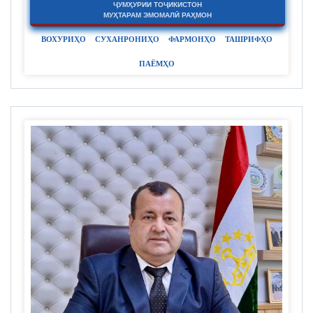
ҶУМҲУРИИ ТОҶИКИСТОН
МУҲТАРАМ ЭМОМАЛӢ РАҲМОН
ВОХУРИҲО
СУХАНРОНИҲО
ФАРМОНҲО
ТАШРИФҲО
ПАЁМҲО