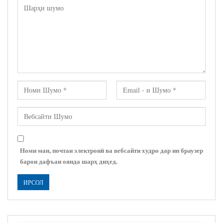
Номи ман, почтаи электронӣ ва вебсайти худро дар ин браузер
барои дафъаи оянда шарҳ диҳед.