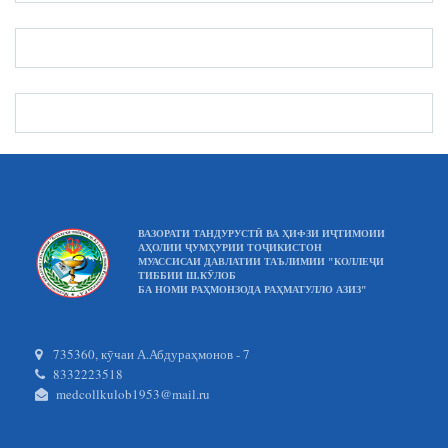
ВАЗОРАТИ ТАНДУРУСТӢ ВА ҲИФЗИ ИҶТИМОИИ
АҲОЛИИ ҶУМҲУРИИ ТОҶИКИСТОН
МУАССИСАИ ДАВЛАТИИ ТАЪЛИМИИ "КОЛЛЕҶИ
ТИББИИ Ш.КӮЛОБ
БА НОМИ РАҲМОНЗОДА РАҲМАТУЛЛО АЗИЗ"
735360, кӯчаи А.Абдураҳмонов - 7
8332223518
medcollkulob1953@mail.ru