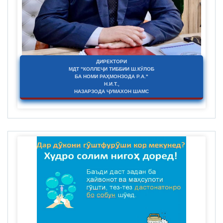
ДИРЕКТОРИ
МДТ "КОЛЛЕҶИ ТИББИИ Ш.КӮЛОБ
БА НОМИ РАҲМОНЗОДА Р.А."
Н.И.Т.,
НАЗАРЗОДА ҶУМАХОН ШАМС