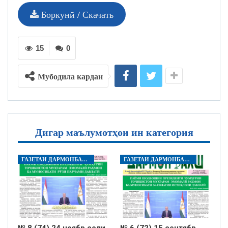
Боркунӣ / Скачать
15
0
Мубодила кардан
Дигар маълумотҳои ин категория
ГАЗЕТАИ ДАРМОНБАХШ
ГАЗЕТАИ ДАРМОНБАХШ
№ 8 (74) 24 ноябр соли
№ 6 (72) 15 сентябр