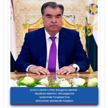
АСОСГУЗОРИ СУЛҲУ ВАҲДАТИ МИЛЛӢ –
ПЕШВОИ МИЛЛАТ, ПРЕЗИДЕНТИ
ҶУМҲУРИИ ТОҶИКИСТОН
МУҲТАРАМ ЭМОМАЛӢ РАҲМОН