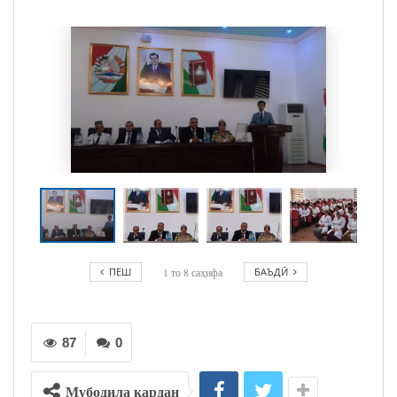
ПЕШ
1
то
8
саҳифа
БАЪДӢ
87
0
Мубодила кардан