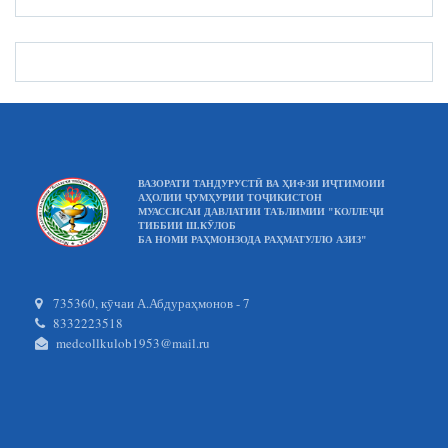
ВАЗОРАТИ ТАНДУРУСТӢ ВА ҲИФЗИ ИҶТИМОИИ
АҲОЛИИ ҶУМҲУРИИ ТОҶИКИСТОН
МУАССИСАИ ДАВЛАТИИ ТАЪЛИМИИ "КОЛЛЕҶИ
ТИББИИ Ш.КӮЛОБ
БА НОМИ РАҲМОНЗОДА РАҲМАТУЛЛО АЗИЗ"
735360, кӯчаи А.Абдураҳмонов - 7
8332223518
medcollkulob1953@mail.ru