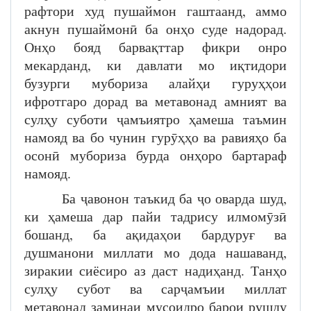
рафтори худ пушаймон гаштаанд, аммо
акнун пушаймонӣ ба онҳо суде надорад.
Онҳо бояд барвақттар фикри онро
мекарданд, ки давлати мо иқтидори
бузурги мубориза алайҳи гуруҳҳои
ифротгаро дорад ва метавонад амният ва
сулҳу суботи ҷамъиятро ҳамеша таъмин
намояд ва бо чунин гурӯҳҳо ва равияҳо ба
осонӣ мубориза бурда онҳоро бартараф
намояд.
Ба ҷавонон таъкид ба ҷо оварда шуд,
ки ҳамеша дар пайи тадрису илмомӯзӣ
бошанд, ба ақидаҳои бардуруғ ва
душманони миллати мо дода нашаванд,
зиракии сиёсиро аз даст надиҳанд. Танҳо
сулҳу субот ва сарҷамъии миллат
метавонад заминаи мусоидро барои рушду