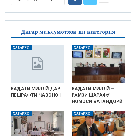
Дигар маълумотҳои ин категория
ХАБАРҲО
ХАБАРҲО
ВАҲДАТИ МИЛЛӢ ДАР
ВАҲДАТИ МИЛЛӢ —
ПЕШРАФТИ ҶАВОНОН
РАМЗИ ШАРАФУ
НОМОСИ ВАТАНДОРӢ
ХАБАРҲО
ХАБАРҲО