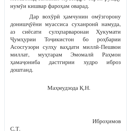
нумӯи кишвар фароҳам оварад.
Дар вохӯрӣ ҳамчунин омӯзгорону
донишҷӯёни муассиса суханронӣ намуда,
аз сиёсати сулҳпарваронаи Ҳукумати
Ҷумҳурии Тоҷикистон бо роҳбарии
Асосгузори сулҳу ваҳдати миллӣ-Пешвои
миллат, муҳтарам Эмомалӣ Раҳмон
ҳамаҷониба дастгирии худро иброз
доштанд.
Маҳмудзода Қ.Н.
Иброҳимов
С.Т.