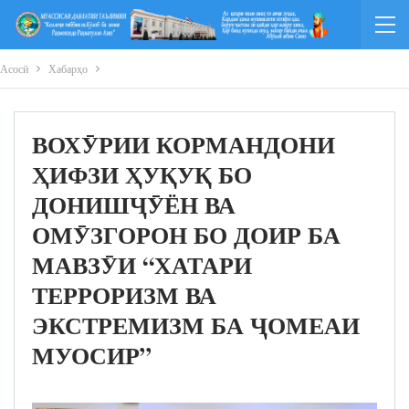
Асосӣ
Хабарҳо
ВОХӮРИИ КОРМАНДОНИ
ҲИФЗИ ҲУҚУҚ БО
ДОНИШҶӮЁН ВА
ОМӮЗГОРОН БО ДОИР БА
МАВЗӮИ “ХАТАРИ
ТЕРРОРИЗМ ВА
ЭКСТРЕМИЗМ БА ҶОМЕАИ
МУОСИР”