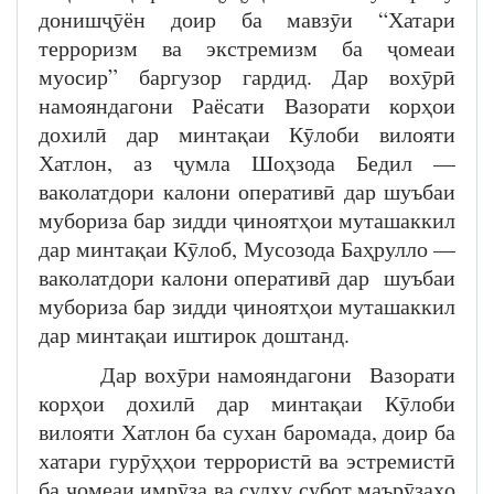
донишҷӯён доир ба мавзӯи “Хатари
терроризм ва экстремизм ба ҷомеаи
муосир” баргузор гардид. Дар вохӯрӣ
намояндагони Раёсати Вазорати корҳои
дохилӣ дар минтақаи Кӯлоби вилояти
Хатлон, аз ҷумла Шоҳзода Бедил —
ваколатдори калони оперативӣ дар шуъбаи
мубориза бар зидди ҷиноятҳои муташаккил
дар минтақаи Кӯлоб, Мусозода Баҳрулло —
ваколатдори калони оперативӣ дар шуъбаи
мубориза бар зидди ҷиноятҳои муташаккил
дар минтақаи иштирок доштанд.
Дар вохӯри намояндагони Вазорати
корҳои дохилӣ дар минтақаи Кӯлоби
вилояти Хатлон ба сухан баромада, доир ба
хатари гурӯҳҳои террористӣ ва эстремистӣ
ба ҷомеаи имрӯза ва сулҳу субот маърӯзаҳо