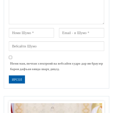
Номи ман, почтаи электронӣ ва вебсайти худро дар ин браузер
барои дафъаи оянда шарҳ диҳед.