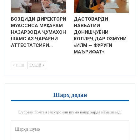
БОЗДИДИ ДИРЕКТОРИ
ДАСТОВАРДИ
МУАССИСА МУҲТАРАМ
НАВБАТИИ
НАЗАРЗОДА ҶУМАХОН
ДОНИШҶӮЁНИ
ШАМС АЗ ҶАРАЁНИ
КОЛЛЕҶ ДАР ОЗМУНИ
АТТЕСТАТСИЯИ…
«ИЛМ — ФУРӮҒИ
МАЪРИФАТ»
ПЕШ
БАЪДӢ
Шарҳ додан
Суроғаи почтаи электронии шумо нашр карда намешавад.