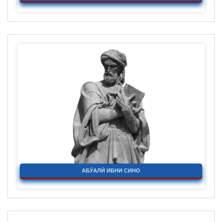
АБӮАЛӢ ИБНИ СИНО