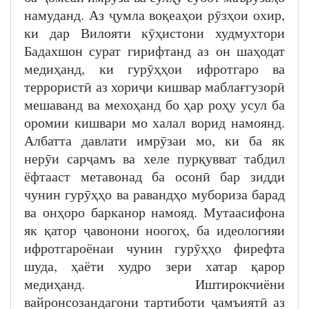
намуданд. Аз ҷумла воқеаҳои рӯзҳои охир,
ки дар Вилояти кӯҳистони худмухтори
Бадахшон сурат гирифтанд аз он шаҳодат
медиҳанд, ки гурӯҳҳои ифротгаро ва
террористӣ аз хориҷи кишвар маблағгузорӣ
мешаванд ва мехоҳанд бо ҳар роҳу усул ба
оромии кишвари мо халал ворид намоянд.
Албатта давлати имрӯзаи мо, ки ба як
нерӯи сарҷамъ ва хеле пурқувват табдил
ёфтааст метавонад ба осонӣ бар зидди
чунин гурӯҳҳо ва равандҳо мубориза барад
ва онҳоро барканор намояд. Мутаасифона
як қатор ҷавонони ноогоҳ, ба идеологияи
ифротгароёнаи чунин гурӯҳҳо фирефта
шуда, ҳаёти худро зери хатар қарор
медиҳанд. Иштирокчиёни
вайронсозандагони тартиботи ҷамъиятӣ аз