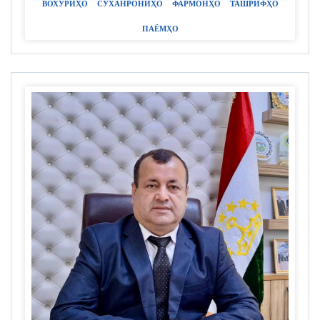
ВОХУРИҲО
СУХАНРОНИҲО
ФАРМОНҲО
ТАШРИФҲО
ПАЁМҲО