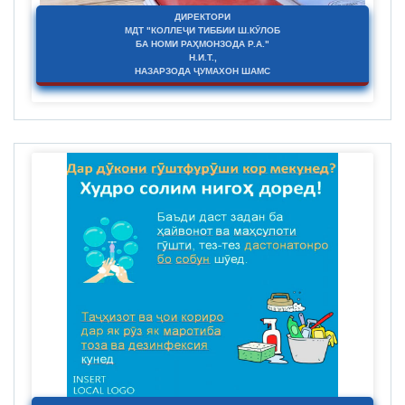
ДИРЕКТОРИ
МДТ "КОЛЛЕҶИ ТИББИИ Ш.КӮЛОБ
БА НОМИ РАҲМОНЗОДА Р.А."
Н.И.Т.,
НАЗАРЗОДА ҶУМАХОН ШАМС