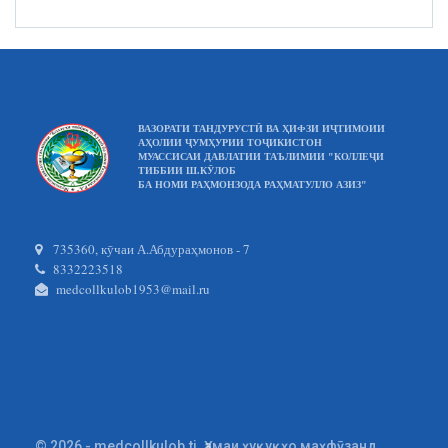
ВАЗОРАТИ ТАНДУРУСТӢ ВА ҲИФЗИ ИҶТИМОИИ
АҲОЛИИ ҶУМҲУРИИ ТОҶИКИСТОН
МУАССИСАИ ДАВЛАТИИ ТАЪЛИМИИ "КОЛЛЕҶИ
ТИББИИ Ш.КӮЛОБ
БА НОМИ РАҲМОНЗОДА РАҲМАТУЛЛО АЗИЗ"
735360, кӯчаи А.Абдураҳмонов - 7
8332223518
medcollkulob1953@mail.ru
© 2026 - medcollkulob.tj. Ҳамаи ҳуқуқҳо маҳфӯзанд.