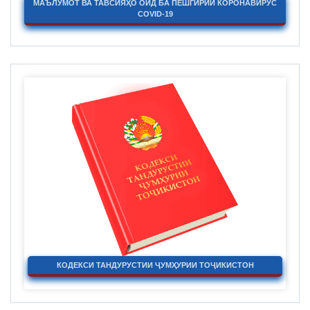
МАЪЛУМОТ ВА ТАВСИЯҲО ОИД БА ПЕШГИРИИ КОРОНАВИРУС
COVID-19
КОДЕКСИ ТАНДУРУСТИИ ҶУМҲУРИИ ТОҶИКИСТОН