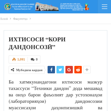
Асосӣ
Факултетҳо
ИХТИСОСИ “КОРИ
ДАНДОНСОЗӢ”
1,091
0
Мубодила кардан
Ба хатмкунандагони ихтисоси мазкур
тахассуси “Техники дандон” дода мешавад
ва онҳо барои фаъолият дар устохонаҳои
(лабораторияҳои) дандонсозии
муассисаҳои даҳонпизишкӣ ва