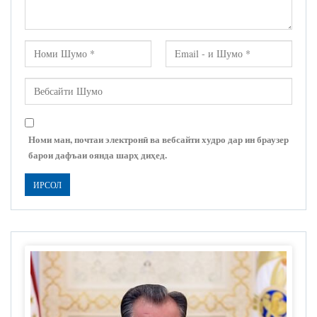
Номи ман, почтаи электронӣ ва вебсайти худро дар ин браузер
барои дафъаи оянда шарҳ диҳед.