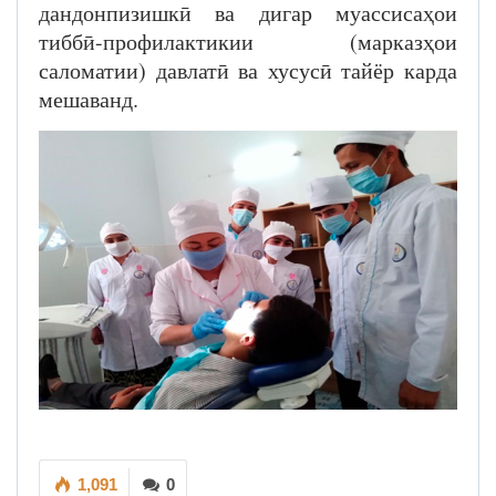
дандонпизишкӣ ва дигар муассисаҳои
тиббӣ-профилактикии (марказҳои
саломатии) давлатӣ ва хусусӣ тайёр карда
мешаванд.
1,091
0