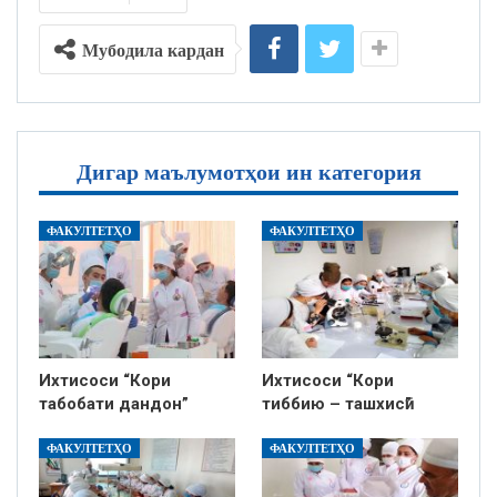
Мубодила кардан
Дигар маълумотҳои ин категория
ФАКУЛТЕТҲО
ФАКУЛТЕТҲО
Ихтисоси “Кори
Ихтисоси “Кори
табобати дандон”
тиббию – ташхисӣ”
ФАКУЛТЕТҲО
ФАКУЛТЕТҲО