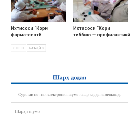
Ихтисоси “Кори
Ихтисоси “Кори
фарматсевтӣ”
тиббию — профилактикӣ
ПЕШ
БАЪДӢ
Шарҳ додан
Суроғаи почтаи электронии шумо нашр карда намешавад.