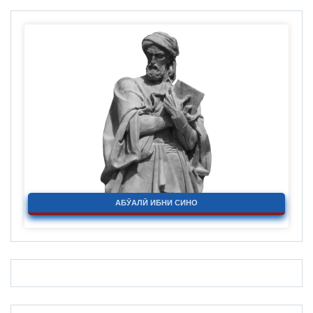
АБӮАЛӢ ИБНИ СИНО