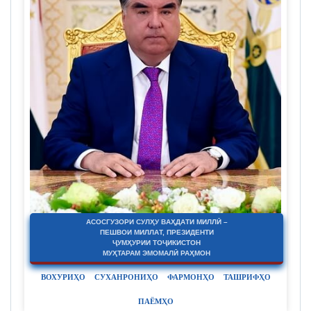
АСОСГУЗОРИ СУЛҲУ ВАҲДАТИ МИЛЛӢ –
ПЕШВОИ МИЛЛАТ, ПРЕЗИДЕНТИ
ҶУМҲУРИИ ТОҶИКИСТОН
МУҲТАРАМ ЭМОМАЛӢ РАҲМОН
ВОХУРИҲО
СУХАНРОНИҲО
ФАРМОНҲО
ТАШРИФҲО
ПАЁМҲО