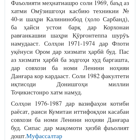
Фаъолияти меҳнатиашро соли 1969, баъд аз
хатми Омӯзишгоҳи касбию техникии №
40-и шаҳри Калининобод (ҳоло Сарбанд),
ба ҳайси устои барқ дар Корхонаи
равғанкашии шаҳри Қӯрғонтеппа шурӯъ
намудааст. Солҳои 1971-1974 дар Флоти
уқёнуси Ором дар хизмати ҳарбӣ буд. Пас
аз хизмати ҳарбӣ ба зодгоҳи худ баргашта,
дар совхози ба номи Ленини ноҳияи
Данғара кор кардааст. Соли 1982 факултети
иқтисоди Донишгоҳи миллии
Тоҷикистонро хатм намуд.
Солҳои 1976-1987 дар вазифаҳои котиби
раёсат, раиси Кумитаи иттифоқҳои касабаи
совхози ба номи Ленини ноҳияи Данғара
буд. Сипас дар мақомоти ҳизбӣ фаъолият
дошт.
Муфассалтар