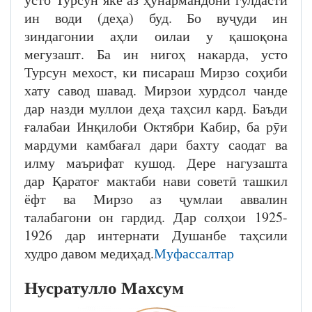
ин води (деҳа) буд. Бо вуҷуди ин
зиндагонии аҳли оилаи у қашоқона
мегузашт. Ба ин нигоҳ накарда, усто
Турсун мехост, ки писараш Мирзо соҳиби
хату савод шавад. Мирзои хурдсол чанде
дар назди муллои деҳа таҳсил кард. Баъди
ғалабаи Инқилоби Октябри Кабир, ба рӯи
мардуми камбағал дари бахту саодат ва
илму маърифат кушод. Дере нагузашта
дар Қаратоғ мактаби нави советӣ ташкил
ёфт ва Мирзо аз ҷумлаи аввалин
талабагони он гардид. Дар солҳои 1925-
1926 дар интернати Душанбе таҳсили
худро давом медиҳад.
Муфассалтар
Нусратулло Махсум