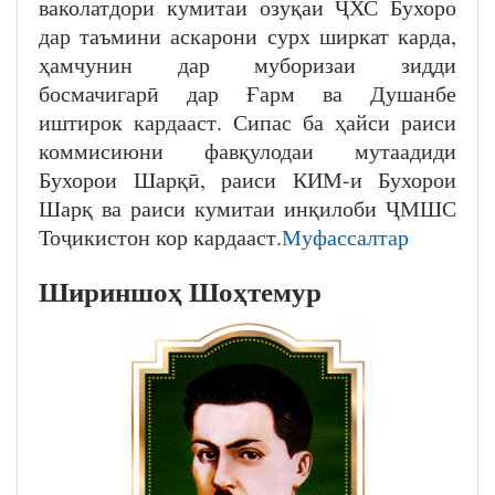
ваколатдори кумитаи озуқаи ҶХС Бухоро
дар таъмини аскарони сурх ширкат карда,
ҳамчунин дар муборизаи зидди
босмачигарӣ дар Ғарм ва Душанбе
иштирок кардааст. Сипас ба ҳайси раиси
коммисиюни фавқулодаи мутаадиди
Бухорои Шарқӣ, раиси КИМ-и Бухорои
Шарқ ва раиси кумитаи инқилоби ҶМШС
Тоҷикистон кор кардааст.
Муфассалтар
Шириншоҳ Шоҳтемур