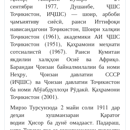
сентябри 1977, Душанбе, ҶШС
Тоҷикистон, ИҶШС) — шоир, арбоби
ҷамъиятиву сиёсӣ, раиси Иттифоқи
нависандагони Тоҷикистон, Шоири халқии
Тоҷикистон (1961), академики АИ ҶШС
Тоҷикистон (1951), Қаҳрамони меҳнати
сотсиалистӣ (1967)
. Раиси Кумитаи
якдилии халқҳои Осиё ва Африқо.
Барандаи Ҷоизаи байналмилалии ба номи
Неҳру, Ҷоизаи давлатии СССР
(ИҶШС) ва Ҷоизаи давлатии Тоҷикистон
ба номи Абӯабдуллоҳи Рӯдакӣ. Қаҳрамони
Тоҷикистон (2001).
Мирзо Турсунзода 2 майи соли 1911 дар
деҳаи хушманзараи Қаратоғ
водии Ҳисор ба дунё омадааст. Падараш,
усто Турсун яке аз ҳунармандони гулдасти