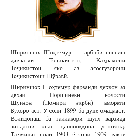
Шириншоҳ Шоҳтемур — арбоби сиёсию
давлатии Тоҷикистон, Қаҳрамони
Тоҷикистон, яке аз асосгузорони
Тоҷикистони Шӯравӣ.
Шириншоҳ Шоҳтемур фарзанди деҳқон аз
деҳаи Поршиневи волости
Шуғнон (Помири ғарбӣ) аморати
Бухоро аст. Ӯ соли 1899 ба дунё омадааст.
Волидонаш ба ғаллакорӣ шуғл варзида
зиндагии хеле қашшоққона доштанд.
Тахминан соли 1908 ё соли 1909, вақте