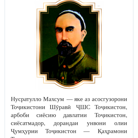
Нусратулло Махсум — яке аз асосгузорони
Тоҷикистони Шӯравӣ ҶШС Тоҷикистон,
арбоби сиёсию давлатии Тоҷикистон,
сиёсатмадор, дорандаи унвони олии
Ҷумҳурии Тоҷикистон — Қаҳрамони