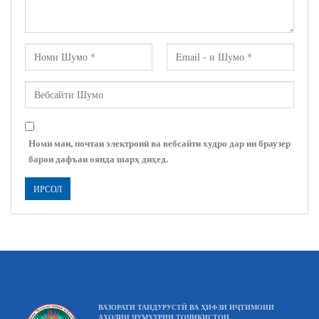
Номи ман, почтаи электронӣ ва вебсайти худро дар ин браузер
барои дафъаи оянда шарҳ диҳед.
ВАЗОРАТИ ТАНДУРУСТӢ ВА ҲИФЗИ ИҶТИМОИИ
АҲОЛИИ ҶУМҲУРИИ ТОҶИКИСТОН