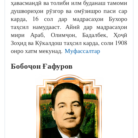
ҳавасмандӣ ва толиби илм буданаш тамоми
душвориҳои рӯзгор ва омӯзишро паси сар
карда, 16 сол дар мадрасаҳои Бухоро
таҳсил намудааст. Айнӣ дар мадрасаҳои
мири Араб, Олимҷон, Бадалбек, Ҳоҷӣ
Зоҳид ва Кӯкалдош таҳсил карда, соли 1908
онро хатм мекунад.
Муфассалтар
Бобоҷон Ғафуров