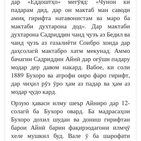
дар «Ёддоштҳо» мегӯяд: «Чунон ки
падарам дид, дар он мактаб ман саводи
амиқ гирифта натавонистам ва маро ба
мактаби духтарона дод». Дар мактаби
духтарона Садриддин чанд ҷузъ аз Бедил ва
чанд ҷузъ аз ғазалиёти Соибро хонда дар
даҳсолагӣ мактабро хатм мекунад. Аммо
бачагии Садриддин Айнӣ дар оғӯши падару
модар дер давом накард. Вабое, ки соли
1889 Бухоро ва атрофи онро фаро гирифт,
дар чиҳил рӯз ӯро ҳам аз падар ва ҳам аз
модар ҷудо кард.
Орзую ҳаваси илму шеър Айниро дар 12-
солагӣ ба Бухоро овард. Ба мадрасаҳои
Бухоро дохил шудан ва дониш гирифтан
барои Айнӣ барин фақирзодагони илмҷӯ
хеле мушкил буд. Вале ӯ ба шарофати