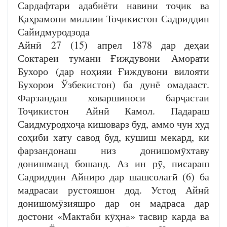
Сардафтари адабиёти навини тоҷик ва
Қаҳрамони миллии Тоҷикистон Садриддин
Сайидмуродзода
Айнӣ 27 (15) апрел 1878 дар деҳаи
Соктареи тумани Ғиждувони Аморати
Бухоро (дар ноҳияи Ғиждувони вилояти
Бухорои Ўзбекистон) ба дунё омадааст.
Фарзандаш ховаршиноси барҷастаи
Тоҷикистон Айнӣ Камол. Падараш
Саидмуродхоҷа кишоварз буд, аммо чун худ
соҳиби хату савод буд, кӯшиш мекард, ки
фарзандонаш низ донишомӯхтаву
донишманд бошанд. Аз ин рӯ, писараш
Садриддин Айниро дар шашсолагӣ (6) ба
мадрасаи рустояшон дод. Устод Айнӣ
донишомӯзияшро дар он мадраса дар
достони «Мактаби кӯҳна» тасвир карда ва