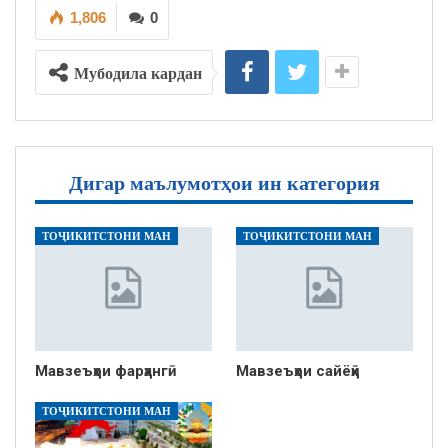
1,806
0
Мубодила кардан
Дигар маълумотҳои ин категория
ТОҶИКИТСТОНИ МАН
ТОҶИКИТСТОНИ МАН
Мавзеъҳои фарҳангӣ
Мавзеъҳои сайёҳӣ
ТОҶИКИТСТОНИ МАН