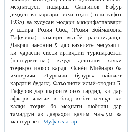
меҳнатдӱст, падараш Сангинов Ғафур
деҳқон ва коргари роҳи оҳан (соли вафот
1935) ва хусусан модари маърифатпарвари
ӯ шоира Розия Озод (Розия Бойматовна
Ғафурова) таъсири мусбӣ расонидаанд.
Давраи ҷавонии ӯ дар вазъияте мегузашт,
ки ҷараёни сиёсӣ-иртиҷоии туркпарастон
(пантуркистҳо) вуҷуд доштани халқи
тоҷикро инкор карда, Осиёи Миёнаро ба
империяи «Туркияи бузург» пайваст
карданӣ буданд. Фаъолияти илмӣ-эҷодии Б.
Ғафуров дар шароите оғоз гардид, ки дар
афкори ҷамъиятӣ бояд исбот мешуд, ки
халқи тоҷик бо меҳнати шоёнаш дар
тамаддун аз давраҳои қадим маълум ва
машҳур аст.
Муфассалтар