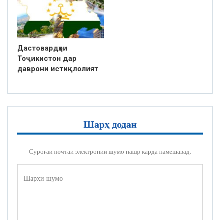
Дастовардҳои
Тоҷикистон дар
даврони истиқлолият
Шарҳ додан
Суроғаи почтаи электронии шумо нашр карда намешавад.