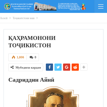
Асосӣ
Тоҷикитстони ман
ҚАҲРАМОНОНИ
ТОҶИКИСТОН
1,806
0
Мубодила кардан
Садриддин Айнӣ