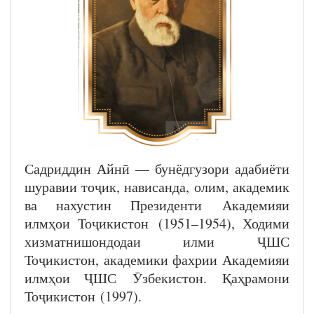
Садриддин Айнӣ — бунёдгузори адабиёти
шуравии тоҷик, нависанда, олим, академик
ва нахустин Президенти Академияи
илмҳои Тоҷикистон (1951–1954), Ходими
хизматнишондодаи илми ҶШС
Тоҷикистон, академики фахрии Академияи
илмҳои ҶШС Ӯзбекистон. Қаҳрамони
Тоҷикистон (1997).