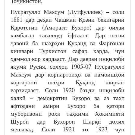
Тоҷикистон,
Нусратулло Махсум (Лутфуллоев) – соли
1881 дар деҳаи Чашмаи Қозии бекигарии
Қаротегин (Аморати Бухоро) дар оилаи
камбағал таваллуд ёфтааст. Дар оғози
ҷавонӣ ба шаҳрҳои Қуқанд ва Фарғонаи
кишвари Туркистон сафар карда, чун
ҳаммол кор кардааст. Дар давраи инқилоби
якуми Русия, солҳои 1905-07 Нусратулло
Махсум дар корпартоиҳо ва намоишҳои
коргарони шаҳри Қуқанд ширкат
варзидааст. Соли 1920 баъди инқилоби
халқӣ – демократии Бухоро ва аз тахт
афтодани амири Бухоро ба қатори
муборизони роҳи таҳкими Ҳокимияти
Шӯроӣ дар Бухорои Шарқӣ дохил
мешавад. Соли 1921 то 1923 чун