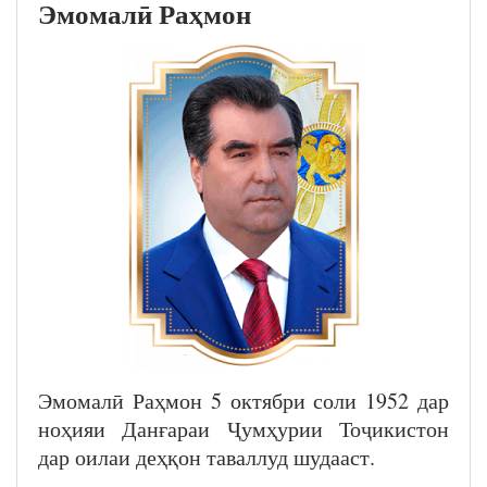
Эмомалӣ Раҳмон
Эмомалӣ Раҳмон 5 октябри соли 1952 дар
ноҳияи Данғараи Ҷумҳурии Тоҷикистон
дар оилаи деҳқон таваллуд шудааст.