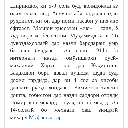
Шириншоҳ ки 8-9 сола буд, волидонаш аз
олам гузаштанд. Аслу насаби падараш аҳли
рӯҳонист, ки он дар номи насаби ӯ низ акс
ёфтааст. Маънои ҳиссачаи «шо» – саид, ё
худ вориси бевоситаи Муҳаммад аст. То
дувоздаҳсолагӣ дар назди бародараш умр
ба сар бурдааст. Аз соли 1911) ба
интернати назди омӯзишгоҳи русӣ-
маҳаллии Хоруғ, ки дар Кӯҳистони
Бадахшон бори аввал кушода шуда буд,
дохил гардида, дар он 4 сол аз ҳисоби
давлати русҳо хондааст. Зимистон таҳсил
дошта, тобистон дар назди сардори отряди
Помир кор мекард – гулҳоро об медод. Аз
14-солагӣ бо меҳнати хеш зиндагӣ
мекард.
Муфассалтар