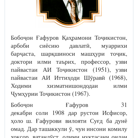
Бобоҷон Ғафуров Қаҳрамони Тоҷикистон,
арбоби сиёсию давлатӣ, муаррихи
барҷаста, шарқшиноси машҳури тоҷик,
доктори илми таърих, профессор, узви
пайвастаи АИ Тоҷикистон (1951), узви
пайвастаи АИ Иттиҳоди Шӯравӣ (1968),
Ходими хизматнишондодаи илми
Ҷумҳурии Тоҷикистон (1967).
Бобоҷон Ғафуров 31
декабри соли 1908 дар рустои Исфисор,
ҳоло ш. Ғафурови вилояти Суғд ба дунё
омад. Дар ташаккули ӯ, чун инсони комилу
хоксор, ватандӯст, олими нуктасанҷ оилаи