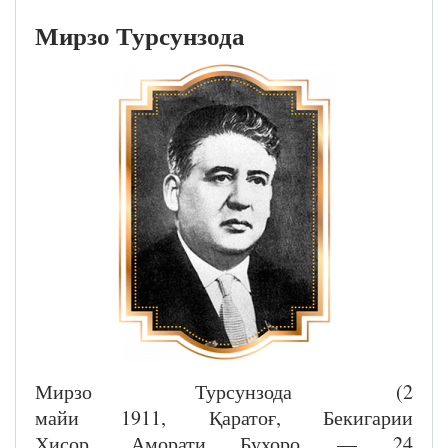
Мирзо Турсунзода
Мирзо Турсунзода (2
майи 1911, Қаратоғ, Бекигарии
Ҳисор, Аморати Бухоро — 24