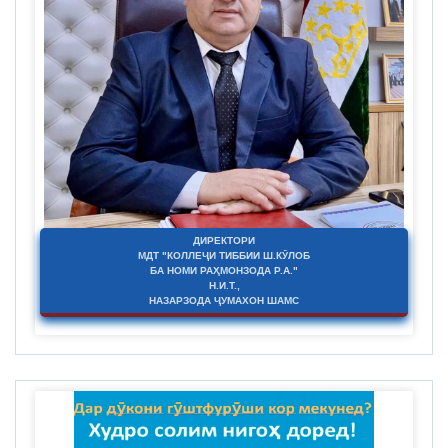
ДИРЕКТОРИ
МДТ "КОЛЛЕҶИ ТИББИИ Ш.КӮЛОБ
БА НОМИ РАҲМОНЗОДА Р.А."
Н.И.Т.,
НАЗАРЗОДА ҶУМАХОН ШАМС