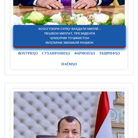
АСОСГУЗОРИ СУЛҲУ ВАҲДАТИ МИЛЛӢ –
ПЕШВОИ МИЛЛАТ, ПРЕЗИДЕНТИ
ҶУМҲУРИИ ТОҶИКИСТОН
МУҲТАРАМ ЭМОМАЛӢ РАҲМОН
ВОХУРИҲО
СУХАНРОНИҲО
ФАРМОНҲО
ТАШРИФҲО
ПАЁМҲО