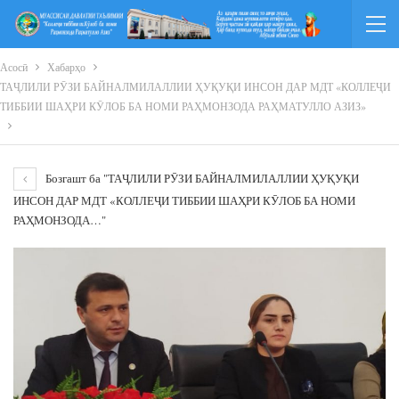
Асосӣ
Хабарҳо
ТАҶЛИЛИ РӮЗИ БАЙНАЛМИЛАЛЛИИ ҲУҚУҚИ ИНСОН ДАР МДТ «КОЛЛЕҶИ
ТИББИИ ШАҲРИ КӮЛОБ БА НОМИ РАҲМОНЗОДА РАҲМАТУЛЛО АЗИЗ»
Бозгашт ба "ТАҶЛИЛИ РӮЗИ БАЙНАЛМИЛАЛЛИИ ҲУҚУҚИ
ИНСОН ДАР МДТ «КОЛЛЕҶИ ТИББИИ ШАҲРИ КӮЛОБ БА НОМИ
РАҲМОНЗОДА…"