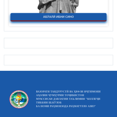
АБӮАЛӢ ИБНИ СИНО
ВАЗОРАТИ ТАНДУРУСТӢ ВА ҲИФЗИ ИҶТИМОИИ
АҲОЛИИ ҶУМҲУРИИ ТОҶИКИСТОН
МУАССИСАИ ДАВЛАТИИ ТАЪЛИМИИ "КОЛЛЕҶИ
ТИББИИ Ш.КӮЛОБ
БА НОМИ РАҲМОНЗОДА РАҲМАТУЛЛО АЗИЗ"