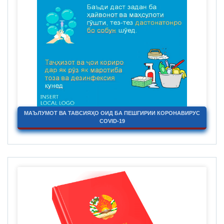
МАЪЛУМОТ ВА ТАВСИЯҲО ОИД БА ПЕШГИРИИ КОРОНАВИРУС
COVID-19