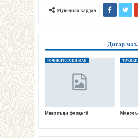
Мубодила кардан
Дигар маъ
ТОҶИКИТСТОНИ МАН
ТОҶИКИ
Мавзеъҳои фарҳангӣ
Мавзеъҳ