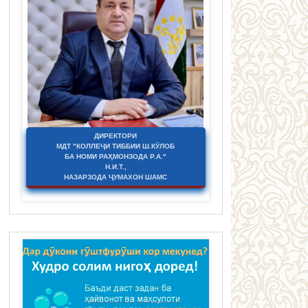
ДИРЕКТОРИ
МДТ "КОЛЛЕҶИ ТИББИИ Ш.КӮЛОБ
БА НОМИ РАҲМОНЗОДА Р.А."
Н.И.Т.,
НАЗАРЗОДА ҶУМАХОН ШАМС