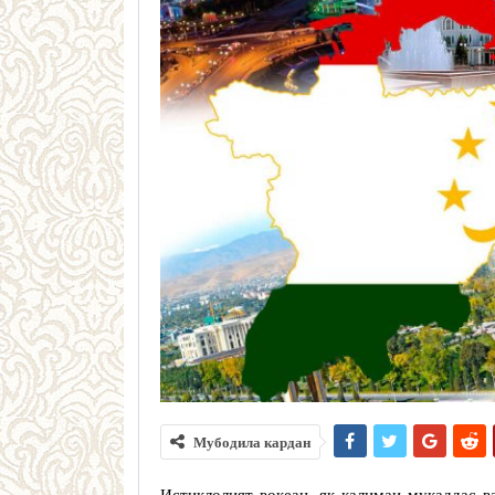
Мубодила кардан
Истиқлолият воқеан, як калимаи муқаддас в