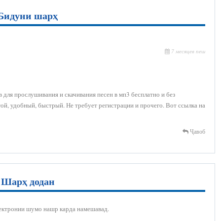
Бидуни шарҳ
7 месяцев пеш
 для прослушивания и скачивания песен в мп3 бесплатно и без
ой, удобный, быстрый. Не требует регистрации и прочего. Вот ссылка на
Ҷавоб
Шарҳ додан
ектронии шумо нашр карда намешавад.