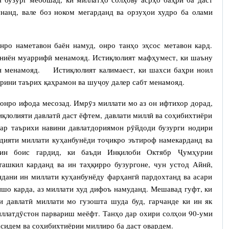
унанд, вале боз ноком мегарданд ва орзуҳои худро ба олами
онро наметавон баён намуд, онро танҳо эҳсос метавон кард.
ҳониён муаррифӣ менамояд. Истиқлолият мафҳумест, ки шаъну
н менамояд. Истиқлолият калимаест, ки шахси баҳри ноил
рини таърих қаҳрамон ва шуҷоу далер сабт менамояд.
сонро ифода месозад. Имрӯз миллати мо аз он ифтихор дорад,
иқлолияти давлатӣ даст ёфтем, давлати миллӣ ва соҳибихтиёри
ар таърихи навини давлатдориямон рӯйдоди бузурги нодири
удияти миллати куҳанбунёди тоҷикро эътироф намекарданд ва
мин боис гардид, ки баъди Инқилоби Октябр Ҷумҳурии
ашкил карданд ва ин таҳқирро бузургоне, чун устод Айнӣ,
ндани ин миллати куҳанбунёду фарҳангӣ пардохтанд ва асари
ншо карда, аз миллати худ дифоъ намуданд. Мешавад гуфт, ки
и давлатӣ миллати мо гузошта шуда буд, гарчанде ки ин як
иллатдӯстон парвариш меёфт. Танҳо дар охири солҳои 90-уми
асидем ва соҳибихтиёрии миллиро ба даст овардем.