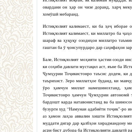
овардани он ҳар он чизе доранд, харҷ мек
хомӯшӣ мебаранд.
Истиқлолият калимаест, ки ба ҳеҷ иборае 
Истиқлолият калимаест, ки миллатро ба ҷа
шараф ва ҳуқуқу озодиҳои миллатро таъми
гаштан ба ӯ ҷонсупурдаро дар саҳифаҳои зар
Бале, Истиқлолият моҳияти ҳастии озоди ин
ки соҳиби давлати мустақил аст, яъне ба Ист
Ҷумҳурии Тоҷикистонро таъсис додем, ки д
таърихист. Зеро миллатҳое буданд, ки мавҷ
ӯро ҳамчун миллат намешинохтанд, ҳа
Тоҷикистонро ҳамчун Ҷумҳурии автономӣ т
бардошт карда натавонистанд ва ба шиносо
бузурги худ “Намунаи адабиёти тоҷик”-ро и
аз ҳамон лаҳза аввалин хишти Истиқлолият
муддати дигар дар қалбҳои хирадмандону м
асри бист дубора ба Истиқлолияти давлатӣ р