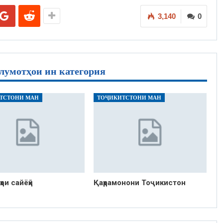
3,140
0
лумотҳои ин категория
ТСТОНИ МАН
ТОҶИКИТСТОНИ МАН
ои сайёҳӣ
Қаҳрамонони Тоҷикистон