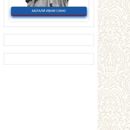
АБӮАЛӢ ИБНИ СИНО