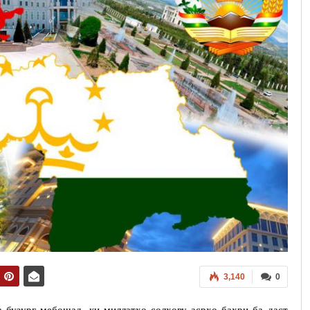
3,140
0
а бузург мебошад, ки миллатҳо солҳову асрҳо баҳри ба даст