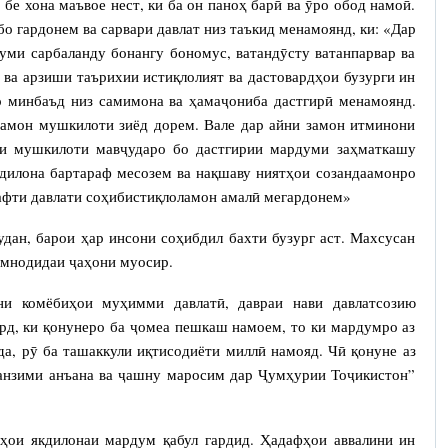
бе хона маъвое нест, ки ба он паноҳ барӣ ва ӯро обод намоӣ.
бо гардонем ва сарвари давлат низ таъкид менамоянд, ки: «Дар
уми сарбаланду бонангу бономус, ватандӯсту ватанпарвар ва
 ва арзиши таърихии истиқлолият ва дастовардҳои бузурги ин
о минбаъд низ самимона ва ҳамаҷониба дастгирӣ менамоянд.
атамон мушкилоти зиёд дорем. Вале дар айни замон итминони
аи мушкилоти мавҷударо бо дастгирии мардуми заҳматкашу
фдилона бартараф месозем ва нақшаву ниятҳои созандаамонро
афти давлати соҳибистиқлоламон амалӣ мегардонем»
удан, барои ҳар инсони соҳибдил бахти бузург аст. Махсусан
шмнодидаи ҷаҳони муосир.
ни комёбиҳои муҳимми давлатӣ, давраи нави давлатсозию
рд, ки қонунеро ба ҷомеа пешкаш намоем, то ки мардумро аз
а, рӯ ба ташаккули иқтисодиёти миллӣ намояд. Чӣ қонуне аз
анзими анъана ва ҷашну маросим дар Ҷумҳурии Тоҷикистон”
дҳои якдилонаи мардум қабул гардид. Ҳадафҳои аввалини ин