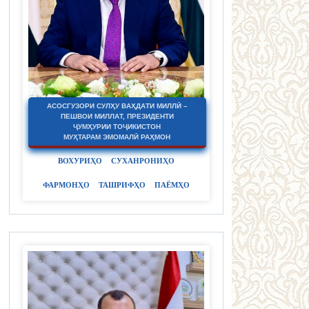
АСОСГУЗОРИ СУЛҲУ ВАҲДАТИ МИЛЛӢ –
ПЕШВОИ МИЛЛАТ, ПРЕЗИДЕНТИ
ҶУМҲУРИИ ТОҶИКИСТОН
МУҲТАРАМ ЭМОМАЛӢ РАҲМОН
ВОХУРИҲО
СУХАНРОНИҲО
ФАРМОНҲО
ТАШРИФҲО
ПАЁМҲО