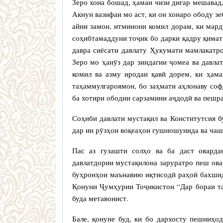
Зеро хона бошад, ҳамаи чизи дигар мешавад, 
Акнун вазифаи мо аст, ки он хонаро ободу зе
айни замон, итминони комил дорам, ки мард
соҳибтамаддуни тоҷик бо дарки қадру қимат
давра сиёсати давлату Ҳукумати мамлакатр
Зеро мо ҳанӯз дар зиндагии ҷомеа ва давл
комил ва азму иродаи қавӣ дорем, ки ҳам
таҳаммулгароямон, бо заҳмати аҳлонаву со
ба хотири ободии сарзамини аҷдодӣ ва пешр
Соҳиби давлати мустақил ва Конститутсия б
дар ин рӯзҳои воқеаҳои гушношунида ва ча
Пас аз гузашти солҳо ва ба даст оварда
давлатдории мустақилона заруратро пеш ова
буҳронҳои маънавию иқтисодӣ раҳоӣ бахшид
Қонуни Ҷумҳурии Тоҷикистон “Дар бораи т
буда метавонист.
Бале, қонуне буд, ки бо дархосту пешниҳо