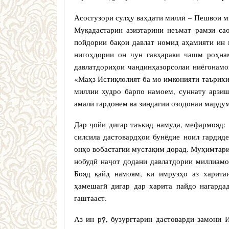
Асосгузори сулҳу ваҳдати миллӣ – Пешвои 
Муқадастарин азизтарини неъмат рамзи са
пойдории бақои давлат номид аҳамияти ин
нигоҳдории он чун гавҳараки чашм роҳнам
давлатдориҳои чандинҳазорсолаи ниёгонамо
«Маҳз Истиқлолият ба мо имконияти таърихи
миллии худро барпо намоем, суннату арзи
амалӣ гардонем ва зиндагии озодонаи марду
Дар ҷойи дигар таъкид намуда, мефармояд: 
силсила дастовардҳои бунёдие ноил гардид
онҳо вобастагии мустақим дорад. Муҳимтарин
нобудӣ наҷот додани давлатдории миллиамо
Бояд қайд намоям, ки имрӯзҳо аз харита
ҳамешагӣ дигар дар харита пайдо нагарда
гаштааст.
Аз ин рӯ, бузургтарин дастоварди замони 