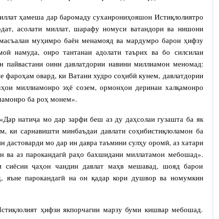
миллат ҳамеша дар баромаду суханрониҳояшон Истиқлолиятро
одат, асолати миллат, шарафу номуси ватандори ва нишони
 масъалаи муҳимро баён менамояд ва мардумро барои ҳифзу
оӣ намуда, онро тантанаи адолати таърих ва бо силсилаи
н пайвастани оини давлатдории навини миллиамон меномад:
е фароҳам овард, ки Ватани худро соҳибӣ кунем, давлатдории
шҳои миллиамонро эҳё созем, ормонҳои деринаи халқамонро
мамонро ба роҳ монем».
«Дар натиҷа мо дар зарфи беш аз ду даҳсолаи гузашта ба як
ем, ки сарнавишти минбаъдаи давлати соҳибистиқлоламон ба
 дастоварди мо дар ин давра таъмини сулҳу оромӣ, аз хатари
н ва аз парокандагӣ раҳо бахшидани миллатамон мебошад».
и сиёсии ҷаҳон чандин давлат маҳв мешавад, шояд барои
д, яъне парокандагӣ на он қадар кори душвор ва номумкин
Истиқлолият ҳифзи якпорчагии марзу буми кишвар мебошад.