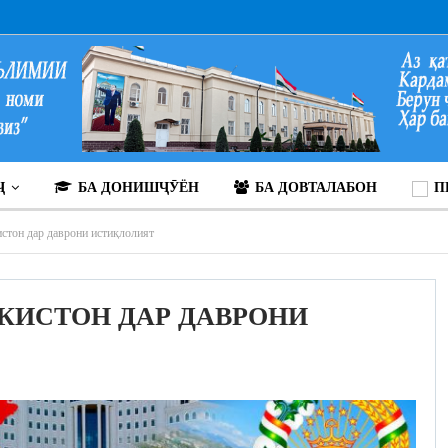
Ҷ
БА ДОНИШҶӮЁН
БА ДОВТАЛАБОН
П
стон дар даврони истиқлолият
КИСТОН ДАР ДАВРОНИ