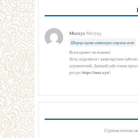
Muzxyz
Мегӯяд
Шарҳи шумо интизори омузиш аст.
Всем привет меломаны!
Хочу поделится с вами крутым сайтом в
ограничений. Данный сайт очень прост
ресурс
https://muz.xyz/
.
Суроғаи почтаи эл