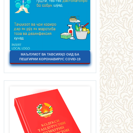
МАЪЛУМОТ ВА ТАВСИЯҲО ОИД БА
ПЕШГИРИИ КОРОНАВИРУС COVID-19