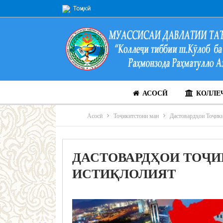
Тоҷикӣ
АСОСӢ
КОЛЛЕ
Асосӣ
Тоҷикитстони ман
Дастовардҳои Тоҷики
ДАСТОВАРДҲОИ ТОҶИ
ИСТИҚЛОЛИЯТ