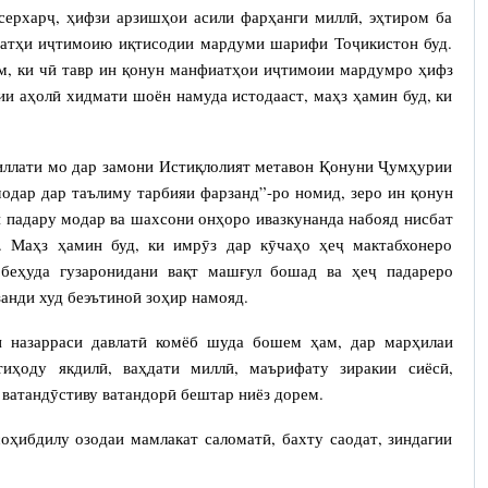
ерхарҷ, ҳифзи арзишҳои асили фарҳанги миллӣ, эҳтиром ба
сатҳи иҷтимоию иқтисодии мардуми шарифи Тоҷикистон буд.
м, ки чӣ тавр ин қонун манфиатҳои иҷтимоии мардумро ҳифз
ии аҳолӣ хидмати шоён намуда истодааст, маҳз ҳамин буд, ки
миллати мо дар замони Истиқлолият метавон Қонуни Ҷумҳурии
одар дар таълиму тарбияи фарзанд”-ро номид, зеро ин қонун
ӣ падару модар ва шахсони онҳоро ивазкунанда набояд нисбат
. Маҳз ҳамин буд, ки имрӯз дар кӯчаҳо ҳеҷ мактабхонеро
беҳуда гузаронидани вақт машғул бошад ва ҳеҷ падареро
анди худ беэътиноӣ зоҳир намояд.
и назарраси давлатӣ комёб шуда бошем ҳам, дар марҳилаи
тиҳоду якдилӣ, ваҳдати миллӣ, маърифату зиракии сиёсӣ,
 ватандӯстиву ватандорӣ бештар ниёз дорем.
оҳибдилу озодаи мамлакат саломатӣ, бахту саодат, зиндагии