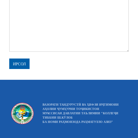
ВАЗОРАТИ ТАНДУРУСТӢ ВА ҲИФЗИ ИҶТИМОИИ
АҲОЛИИ ҶУМҲУРИИ ТОҶИКИСТОН
МУАССИСАИ ДАВЛАТИИ ТАЪЛИМИИ "КОЛЛЕҶИ
ТИББИИ Ш.КӮЛОБ
БА НОМИ РАҲМОНЗОДА РАҲМАТУЛЛО АЗИЗ"